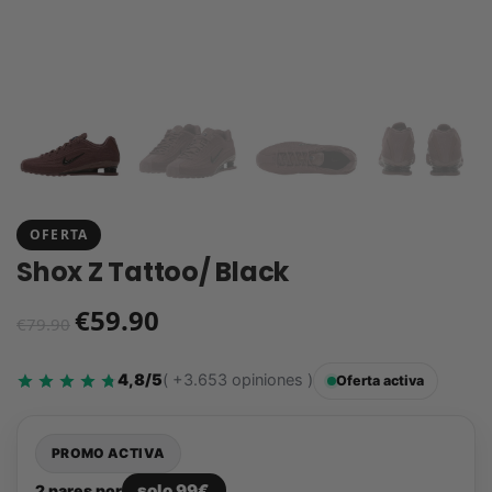
OFERTA
Shox Z Tattoo/ Black
€
59.90
€
79.90
4,8/5
( +3.653 opiniones )
Oferta activa
PROMO ACTIVA
solo 99€
2 pares por