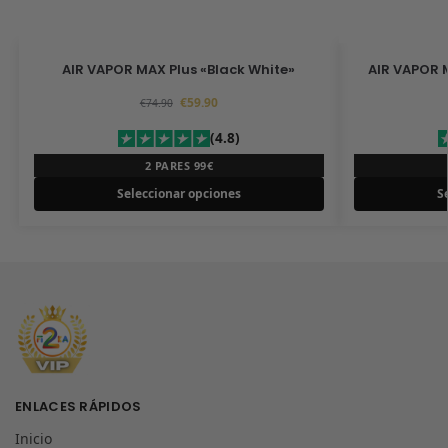
AIR VAPOR MAX Plus «Black White»
AIR VAPOR 
€
59.90
€
74.90
(4.8)
2 PARES 99€
Seleccionar opciones
S
ENLACES RÁPIDOS
Inicio