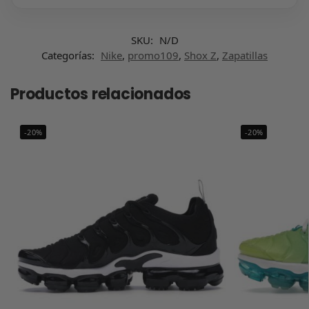
SKU:
N/D
Categorías:
Nike
,
promo109
,
Shox Z
,
Zapatillas
Productos relacionados
-20%
-20%