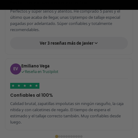
Perfectos y súper serios y atentos
Perfectos y súper serios y atentos. He comprado 5 pares y el
último que acaba de llegar, unas Uptempo de tallaje especial
pagadas por adelantado. Súper confiables y totalmente
recomendables.
Ver 3 reseñas más de Javier
Emiliano Vega
EV
Reseña en Trustpilot
★
★
★
★
★
Confiables al 100%
Calidad brutal, zapatillas impolutas sin ningún rasguño, la caja
nítida y con calcetines de regalo. El tiempo de espera el
estimado y el tallaje correcto también. Muy confiables desde
luego.