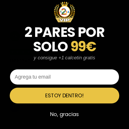
parecen de marcas verdaderas. Entrega súper rápida, embalaje
perfecto y con el detalle de los calcetines contentísima. Sin duda
volvería a comprar.
2 PARES POR
Fernando Aranda Morales
FA
Reseña en Trustpilot
SOLO
99€
★
★
★
★
★
y consigue +1 calcetin gratis
ESPECTACULARES
Total control del pedido, te avisan si hay algún problema con el
Email
modelo elegido, empaquetado perfecto con caja original y
embolsado, zapas de altísima calidad y acabados top. Air Max y
Travis Scott espectaculares. Recomendable 100%.
ESTOY DENTRO!
Javier Victorio
JV
Reseña en Trustpilot
No, gracias
★
★
★
★
★