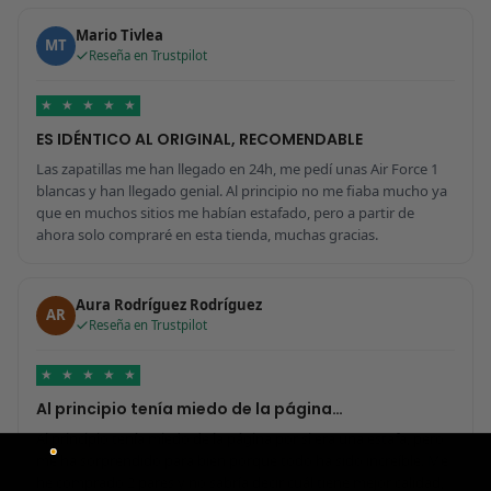
Mario Tivlea
MT
Reseña en Trustpilot
★
★
★
★
★
ES IDÉNTICO AL ORIGINAL, RECOMENDABLE
Las zapatillas me han llegado en 24h, me pedí unas Air Force 1
blancas y han llegado genial. Al principio no me fiaba mucho ya
que en muchos sitios me habían estafado, pero a partir de
ahora solo compraré en esta tienda, muchas gracias.
Aura Rodríguez Rodríguez
AR
Reseña en Trustpilot
★
★
★
★
★
Al principio tenía miedo de la página…
Al principio tenía miedo de la página por si era una estafa, pero
me ha sorprendido para bien porque todo ha sido increíble. Me
he comprado 2 pares y no sabría decir cuál tiene mejor calidad,