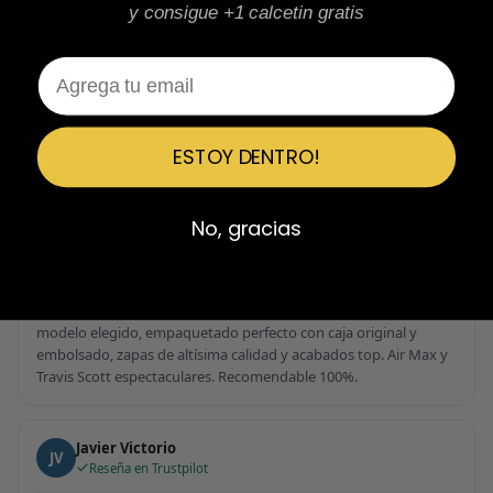
y consigue +1 calcetin gratis
me ha sorprendido para bien porque todo ha sido increíble. Me
he comprado 2 pares y no sabría decir cuál tiene mejor calidad,
parecen de marcas verdaderas. Entrega súper rápida, embalaje
Email
perfecto y con el detalle de los calcetines contentísima. Sin duda
volvería a comprar.
ESTOY DENTRO!
Fernando Aranda Morales
FA
Reseña en Trustpilot
No, gracias
★
★
★
★
★
ESPECTACULARES
Total control del pedido, te avisan si hay algún problema con el
modelo elegido, empaquetado perfecto con caja original y
embolsado, zapas de altísima calidad y acabados top. Air Max y
Travis Scott espectaculares. Recomendable 100%.
Javier Victorio
JV
Reseña en Trustpilot