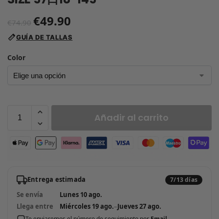
€
49.90
€
74.90
GUÍA DE TALLAS
Color
Añadir al carrito
Entrega estimada
7/13 días
Se envía
Lunes 10 ago.
Llega entre
Miércoles 19 ago.
–
Jueves 27 ago.
Te enviaremos el número de seguimiento por
Email
.