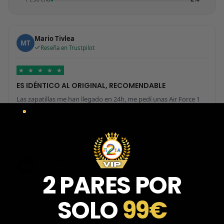
Mario Tivlea
MT
Reseña en Trustpilot
★
★
★
★
★
ES IDÉNTICO AL ORIGINAL, RECOMENDABLE
Las zapatillas me han llegado en 24h, me pedí unas Air Force 1
blancas y han llegado genial. Al principio no me fiaba mucho ya
que en muchos sitios me habían estafado, pero a partir de
ahora solo compraré en esta tienda, muchas gracias.
Aura Rodríguez Rodríguez
AR
Reseña en Trustpilot
2 PARES POR
★
★
★
★
★
SOLO
99€
Al principio tenía miedo de la página…
Al principio tenía miedo de la página por si era una estafa, pero