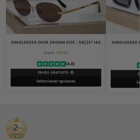
SINGLASSES DIOR 29GNM SIZE：58口17 143
SINGLASSES 
€
49.90
€
74.90
(4.8)
ENVÍO GRATUITO
Seleccionar opciones
S