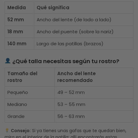
Medida
Qué significa
52 mm
Ancho del lente (de lado a lado)
18 mm
Ancho del puente (sobre la nariz)
140 mm
Largo de las patillas (brazos)
¿Qué talla necesitas según tu rostro?
Tamaño del
Ancho del lente
rostro
recomendado
Pequeño
49 – 52 mm
Mediano
53 – 55 mm
Grande
56 – 63 mm
Consejo:
Si ya tienes unas gafas que te quedan bien,
mira en el interior de la patilla: allí encontrarás estas