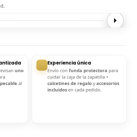
d.
Entrega confirmada
Entrega confirmada
antizada
Experiencia única
revisan
uno
Envío con
funda protectora
para
ara
cuidar la caja de la zapatilla +
mpecable
al
calcetines de regalo
y
accesorios
incluidos
en cada pedido.