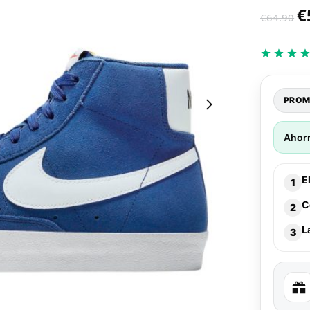
€
€
64.90
PROM
Ahor
E
1
C
2
L
3