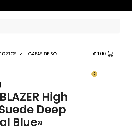
Buscar
CORTOS
GAFAS DE SOL
€
0.00
0
 BLAZER High
 Suede Deep
al Blue»