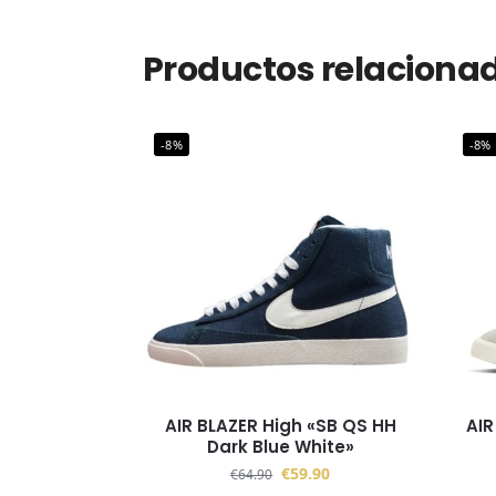
Productos relaciona
-8%
-8%
AIR BLAZER High «SB QS HH
AIR
Dark Blue White»
€
59.90
€
64.90