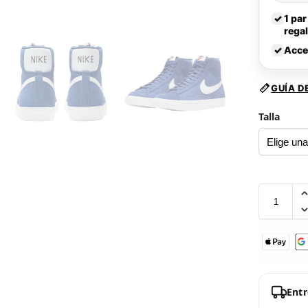
✓
1 par
rega
✓
Acce
GUÍA D
Talla
Ent