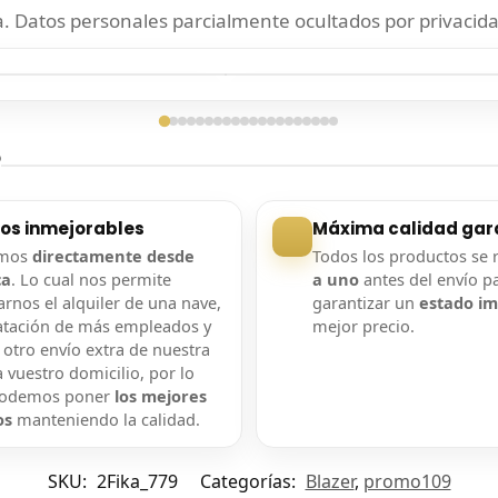
 Datos personales parcialmente ocultados por privacida
ga confirmada
Entrega confirmada
?
ios inmejorables
Máxima calidad gar
amos
directamente desde
Todos los productos se 
ca
. Lo cual nos permite
a uno
antes del envío p
rnos el alquiler de una nave,
garantizar un
estado i
atación de más empleados y
mejor precio.
 otro envío extra de nuestra
 vuestro domicilio, por lo
podemos poner
los mejores
os
manteniendo la calidad.
SKU:
2Fika_779
Categorías:
Blazer
,
promo109