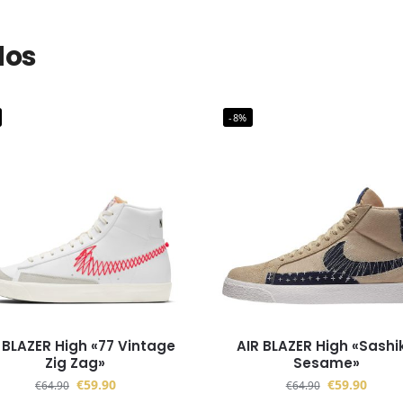
dos
-8%
 BLAZER High «77 Vintage
AIR BLAZER High «Sashi
Zig Zag»
Sesame»
€
59.90
€
59.90
€
64.90
€
64.90