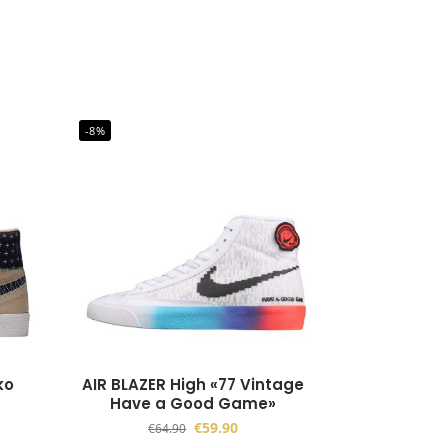
-8%
ko
AIR BLAZER High «77 Vintage
Have a Good Game»
€
59.90
€
64.90