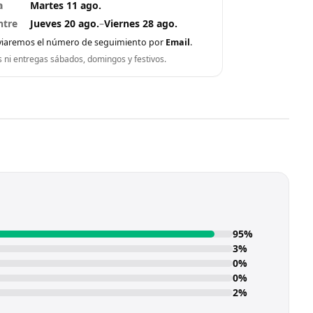
a
Martes 11 ago.
ntre
Jueves 20 ago.
–
Viernes 28 ago.
viaremos el número de seguimiento por
Email
.
s ni entregas sábados, domingos y festivos.
95%
3%
0%
0%
2%