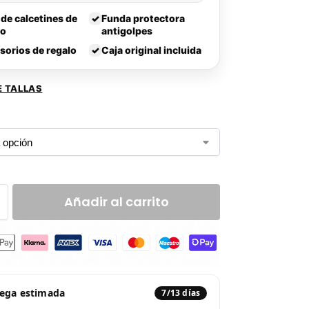
 de calcetines de
✓
Funda protectora
lo
antigolpes
sorios de regalo
✓
Caja original incluida
E TALLAS
Añadir al carrito
rega estimada
7/13 días