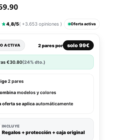
59.90
4,8/5
( +3.653 opiniones )
Oferta activa
solo 99€
2 pares por
O ACTIVA
ras
€
30.80
(24% dto.)
lige
2 pares
ombina
modelos y colores
a oferta se aplica
automáticamente
INCLUYE
Regalos + protección + caja original