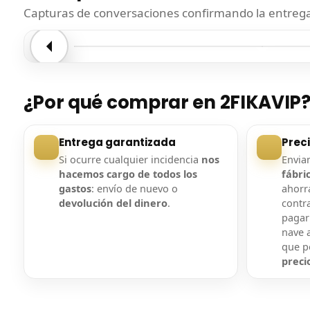
Capturas de conversaciones confirmando la entrega.
Entrega confirmada
Entre
¿Por qué comprar en 2FIKAVIP
Entrega garantizada
Prec
Si ocurre cualquier incidencia
nos
Envi
hacemos cargo de todos los
fábri
gastos
: envío de nuevo o
ahorra
devolución del dinero
.
contr
pagar
nave a
que 
preci