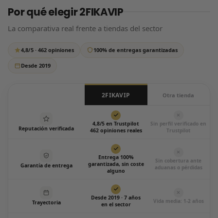
Por qué elegir 2FIKAVIP
tus datos de pago, así que tu compra está 100% protegida.
que si tardamos un poco más de lo habitual, tranquilo:
respondemos siempre, sin excepción.
La comparativa real frente a tiendas del sector
Escríbenos por WhatsApp
4,8/5 · 462 opiniones
100% de entregas garantizadas
Todos los días de 12:00 a 20:00
Desde 2019
2FIKAVIP
Otra tienda
4,8/5 en Trustpilot
Sin perfil verificado en
Reputación verificada
462 opiniones reales
Trustpilot
Entrega 100%
Sin cobertura ante
garantizada, sin coste
Garantía de entrega
aduanas o pérdidas
alguno
Desde 2019 · 7 años
Vida media: 1-2 años
Trayectoria
en el sector