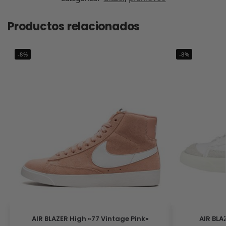
Productos relacionados
-8%
-8%
AIR BLAZER High «77 Vintage Pink»
AIR BLA