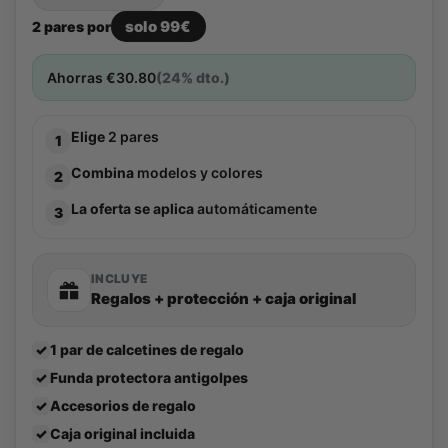
solo 99€
2 pares por
Ahorras
€
30.80
(24% dto.)
Elige
2 pares
1
Combina
modelos y colores
2
La oferta se aplica
automáticamente
3
INCLUYE
Regalos + protección + caja original
✓
1 par de calcetines de regalo
✓
Funda protectora antigolpes
✓
Accesorios de regalo
✓
Caja original incluida