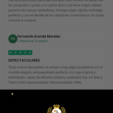
he comprado 2 pares y no sabría decir cuál tiene mejor calidad,
parecen de marcas verdaderas. Entrega súper rápida, embalaje
perfecto y con el detalle de los calcetines contentísima. Sin duda
volvería a comprar.
Fernando Aranda Morales
FA
Reseña en Trustpilot
★
★
★
★
★
ESPECTACULARES
Total control del pedido, te avisan si hay algún problema con el
modelo elegido, empaquetado perfecto con caja original y
embolsado, zapas de altísima calidad y acabados top. Air Max y
Travis Scott espectaculares. Recomendable 100%.
Javier Victorio
JV
Reseña en Trustpilot