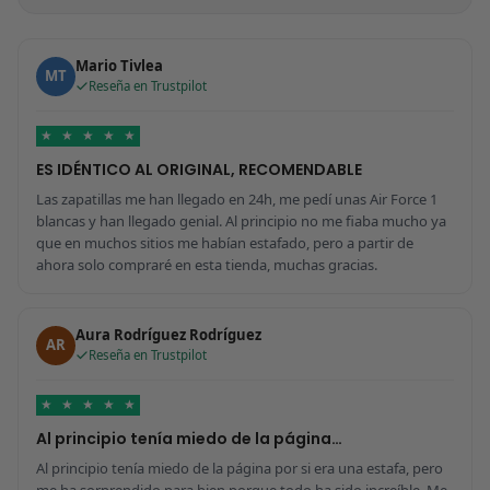
Mario Tivlea
MT
Reseña en Trustpilot
★
★
★
★
★
ES IDÉNTICO AL ORIGINAL, RECOMENDABLE
Las zapatillas me han llegado en 24h, me pedí unas Air Force 1
blancas y han llegado genial. Al principio no me fiaba mucho ya
que en muchos sitios me habían estafado, pero a partir de
ahora solo compraré en esta tienda, muchas gracias.
Aura Rodríguez Rodríguez
AR
Reseña en Trustpilot
★
★
★
★
★
Al principio tenía miedo de la página…
Al principio tenía miedo de la página por si era una estafa, pero
me ha sorprendido para bien porque todo ha sido increíble. Me