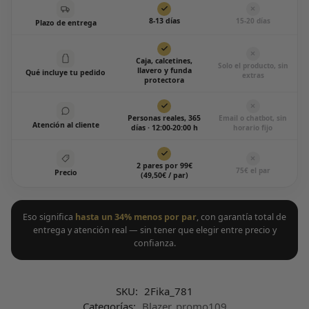
8-13 días
15-20 días
Plazo de entrega
Caja, calcetines,
Solo el producto, sin
llavero y funda
Qué incluye tu pedido
extras
protectora
Personas reales, 365
Email o chatbot, sin
Atención al cliente
días · 12:00-20:00 h
horario fijo
2 pares por 99€
75€ el par
Precio
(49,50€ / par)
Eso significa
hasta un 34% menos por par
, con garantía total de
entrega y atención real — sin tener que elegir entre precio y
confianza.
SKU:
2Fika_781
Categorías:
Blazer
,
promo109