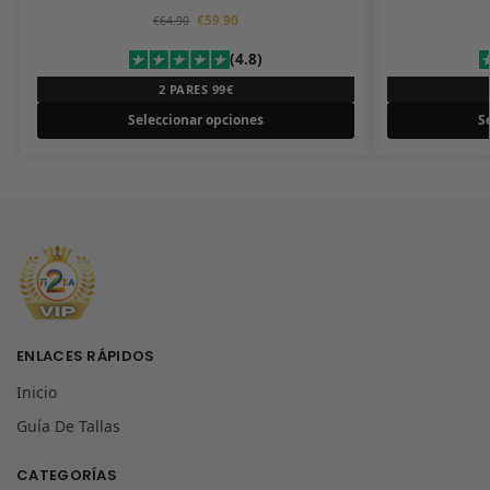
€
59.90
€
64.90
(4.8)
2 PARES 99€
Seleccionar opciones
S
ENLACES RÁPIDOS
Inicio
Guía De Tallas
CATEGORÍAS