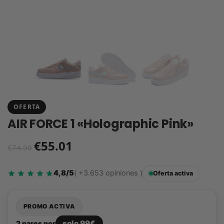
OFERTA
AIR FORCE 1 «Holographic Pink»
€
55.01
€
74.90
4,8/5
( +3.653 opiniones )
Oferta activa
PROMO ACTIVA
solo 99€
2 pares por