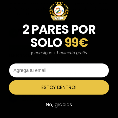
parecen de marcas verdaderas. Entrega súper rápida, embalaje
perfecto y con el detalle de los calcetines contentísima. Sin duda
volvería a comprar.
2 PARES POR
Fernando Aranda Morales
FA
Reseña en Trustpilot
SOLO
99€
★
★
★
★
★
y consigue +1 calcetin gratis
ESPECTACULARES
Total control del pedido, te avisan si hay algún problema con el
Email
modelo elegido, empaquetado perfecto con caja original y
embolsado, zapas de altísima calidad y acabados top. Air Max y
Travis Scott espectaculares. Recomendable 100%.
ESTOY DENTRO!
Javier Victorio
JV
Reseña en Trustpilot
No, gracias
★
★
★
★
★