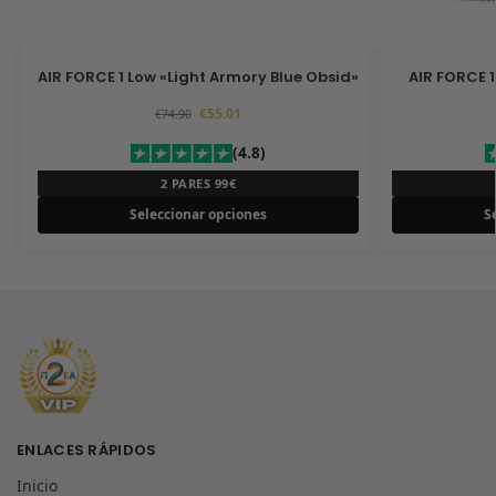
AIR FORCE 1 Low «Light Armory Blue Obsid»
AIR FORCE 
€
55.01
€
74.90
(4.8)
2 PARES 99€
Seleccionar opciones
S
ENLACES RÁPIDOS
Inicio