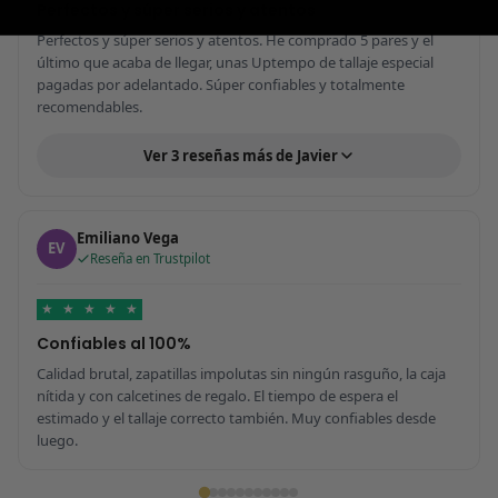
Perfectos y súper serios y atentos
Perfectos y súper serios y atentos. He comprado 5 pares y el
último que acaba de llegar, unas Uptempo de tallaje especial
pagadas por adelantado. Súper confiables y totalmente
recomendables.
Ver 3 reseñas más de Javier
Emiliano Vega
EV
Reseña en Trustpilot
★
★
★
★
★
Confiables al 100%
Calidad brutal, zapatillas impolutas sin ningún rasguño, la caja
nítida y con calcetines de regalo. El tiempo de espera el
estimado y el tallaje correcto también. Muy confiables desde
luego.