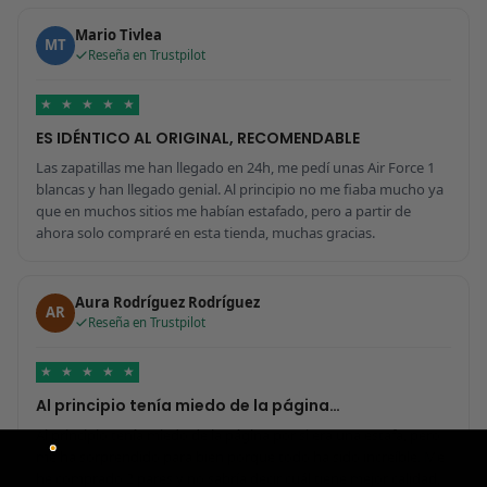
Mario Tivlea
MT
Reseña en Trustpilot
★
★
★
★
★
ES IDÉNTICO AL ORIGINAL, RECOMENDABLE
Las zapatillas me han llegado en 24h, me pedí unas Air Force 1
blancas y han llegado genial. Al principio no me fiaba mucho ya
que en muchos sitios me habían estafado, pero a partir de
ahora solo compraré en esta tienda, muchas gracias.
Aura Rodríguez Rodríguez
AR
Reseña en Trustpilot
★
★
★
★
★
Al principio tenía miedo de la página…
Al principio tenía miedo de la página por si era una estafa, pero
me ha sorprendido para bien porque todo ha sido increíble. Me
he comprado 2 pares y no sabría decir cuál tiene mejor calidad,