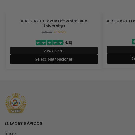
AIR FORCE 1 Low «Off-White Blue
AIR FORCE 1 L
University»
€
59.90
€
74.90
(4.8)
2 PARES 99€
S
Seleccionar opciones
ENLACES RÁPIDOS
Inicio