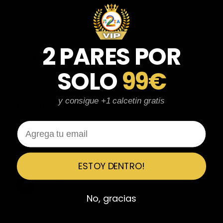
parecen de marcas verdaderas. Entrega súper rápida, embalaje
perfecto y con el detalle de los calcetines contentísima. Sin duda
volvería a comprar.
2 PARES POR
Fernando Aranda Morales
FA
Reseña en Trustpilot
SOLO
99€
★
★
★
★
★
y consigue +1 calcetin gratis
ESPECTACULARES
Total control del pedido, te avisan si hay algún problema con el
Email
modelo elegido, empaquetado perfecto con caja original y
embolsado, zapas de altísima calidad y acabados top. Air Max y
Travis Scott espectaculares. Recomendable 100%.
ESTOY DENTRO!
Javier Victorio
JV
Reseña en Trustpilot
No, gracias
★
★
★
★
★