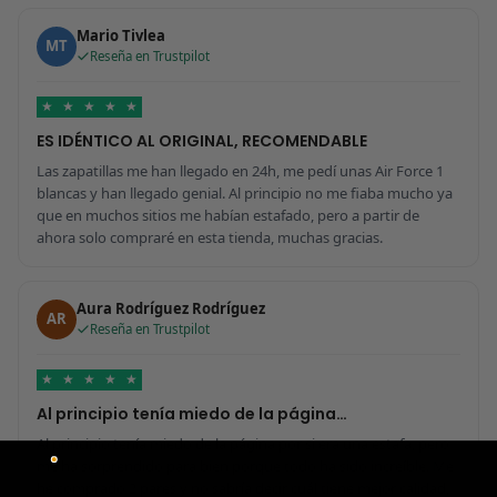
Mario Tivlea
MT
Reseña en Trustpilot
★
★
★
★
★
ES IDÉNTICO AL ORIGINAL, RECOMENDABLE
Las zapatillas me han llegado en 24h, me pedí unas Air Force 1
blancas y han llegado genial. Al principio no me fiaba mucho ya
que en muchos sitios me habían estafado, pero a partir de
ahora solo compraré en esta tienda, muchas gracias.
Aura Rodríguez Rodríguez
AR
Reseña en Trustpilot
★
★
★
★
★
Al principio tenía miedo de la página…
Al principio tenía miedo de la página por si era una estafa, pero
me ha sorprendido para bien porque todo ha sido increíble. Me
he comprado 2 pares y no sabría decir cuál tiene mejor calidad,