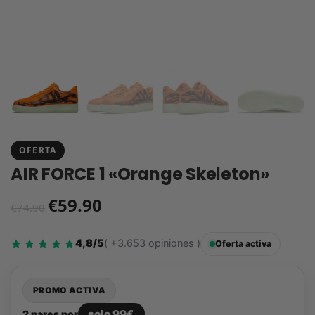
OFERTA
AIR FORCE 1 «Orange Skeleton»
€
59.90
€
74.90
4,8/5
( +3.653 opiniones )
Oferta activa
PROMO ACTIVA
solo 99€
2 pares por