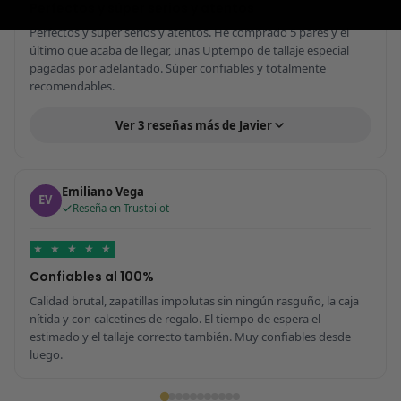
Perfectos y súper serios y atentos
Perfectos y súper serios y atentos. He comprado 5 pares y el
último que acaba de llegar, unas Uptempo de tallaje especial
pagadas por adelantado. Súper confiables y totalmente
recomendables.
Ver 3 reseñas más de Javier
Emiliano Vega
EV
Reseña en Trustpilot
★
★
★
★
★
Confiables al 100%
Calidad brutal, zapatillas impolutas sin ningún rasguño, la caja
nítida y con calcetines de regalo. El tiempo de espera el
estimado y el tallaje correcto también. Muy confiables desde
luego.