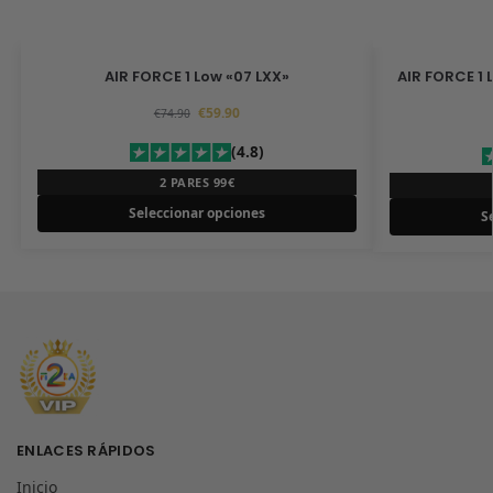
AIR FORCE 1 Low «07 LXX»
AIR FORCE 1 
€
59.90
€
74.90
(4.8)
2 PARES 99€
Seleccionar opciones
S
ENLACES RÁPIDOS
Inicio