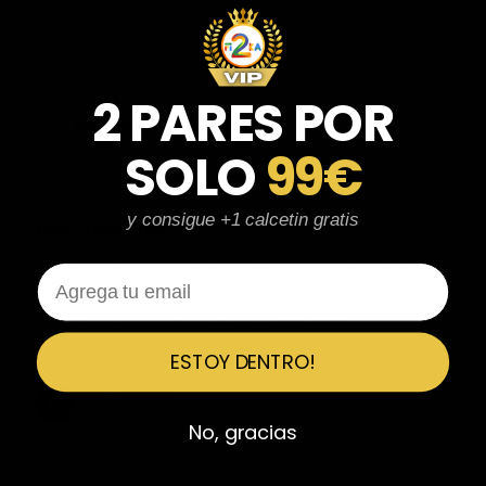
parecen de marcas verdaderas. Entrega súper rápida, embalaje
perfecto y con el detalle de los calcetines contentísima. Sin duda
volvería a comprar.
2 PARES POR
Fernando Aranda Morales
FA
Reseña en Trustpilot
SOLO
99€
★
★
★
★
★
y consigue +1 calcetin gratis
ESPECTACULARES
Total control del pedido, te avisan si hay algún problema con el
Email
modelo elegido, empaquetado perfecto con caja original y
embolsado, zapas de altísima calidad y acabados top. Air Max y
Travis Scott espectaculares. Recomendable 100%.
ESTOY DENTRO!
Javier Victorio
JV
Reseña en Trustpilot
No, gracias
★
★
★
★
★