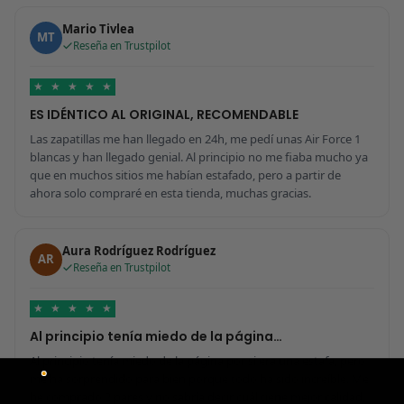
Mario Tivlea
MT
Reseña en Trustpilot
★
★
★
★
★
ES IDÉNTICO AL ORIGINAL, RECOMENDABLE
Las zapatillas me han llegado en 24h, me pedí unas Air Force 1
blancas y han llegado genial. Al principio no me fiaba mucho ya
que en muchos sitios me habían estafado, pero a partir de
ahora solo compraré en esta tienda, muchas gracias.
Aura Rodríguez Rodríguez
AR
Reseña en Trustpilot
★
★
★
★
★
Al principio tenía miedo de la página…
Al principio tenía miedo de la página por si era una estafa, pero
me ha sorprendido para bien porque todo ha sido increíble. Me
he comprado 2 pares y no sabría decir cuál tiene mejor calidad,