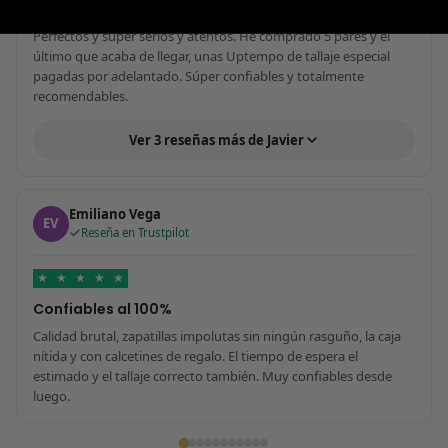
Perfectos y súper serios y atentos
Perfectos y súper serios y atentos. He comprado 5 pares y el
último que acaba de llegar, unas Uptempo de tallaje especial
pagadas por adelantado. Súper confiables y totalmente
recomendables.
Ver 3 reseñas más de Javier
Emiliano Vega
EV
Reseña en Trustpilot
★
★
★
★
★
Confiables al 100%
Calidad brutal, zapatillas impolutas sin ningún rasguño, la caja
nítida y con calcetines de regalo. El tiempo de espera el
estimado y el tallaje correcto también. Muy confiables desde
luego.