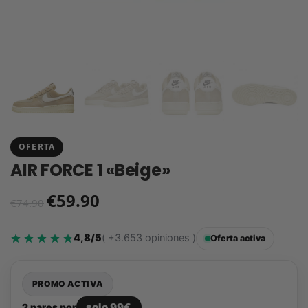
OFERTA
AIR FORCE 1 «Beige»
€
59.90
€
74.90
4,8/5
( +3.653 opiniones )
Oferta activa
PROMO ACTIVA
solo 99€
2 pares por