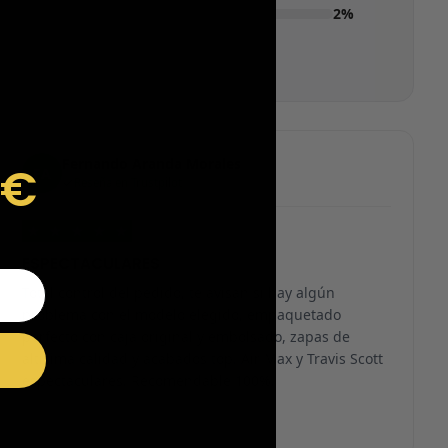
2%
Fernando Aranda Morales
9€
FA
Reseña en Trustpilot
★
★
★
★
★
ESPECTACULARES
Total control del pedido, te avisan si hay algún
problema con el modelo elegido, empaquetado
perfecto con caja original y embolsado, zapas de
altísima calidad y acabados top. Air Max y Travis Scott
espectaculares. Recomendable 100%.