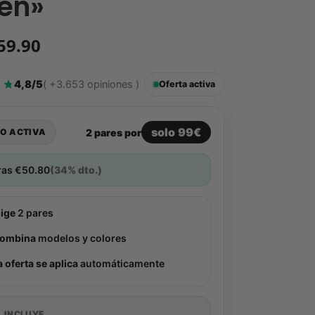
en»
59.90
4,8/5
( +3.653 opiniones )
Oferta activa
solo 99€
2 pares por
O ACTIVA
ras
€
50.80
(34% dto.)
lige
2 pares
ombina
modelos y colores
a oferta se aplica
automáticamente
INCLUYE