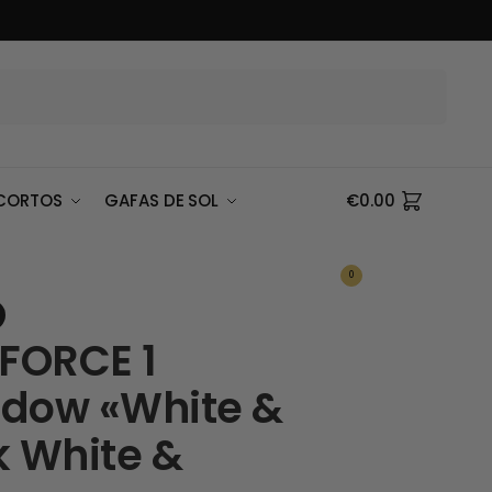
Buscar
CORTOS
GAFAS DE SOL
€
0.00
0
 FORCE 1
dow «White &
k White &