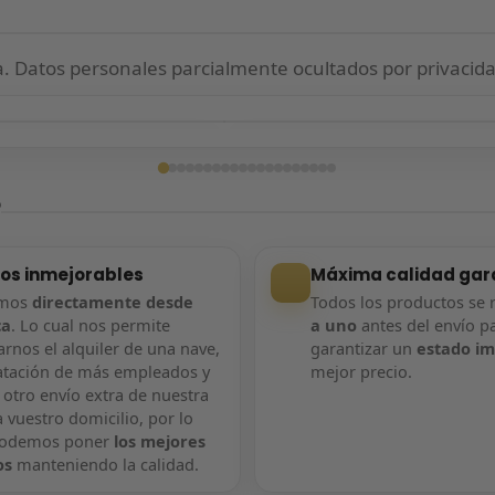
 Datos personales parcialmente ocultados por privacida
ga confirmada
Entrega confirmada
?
ios inmejorables
Máxima calidad gar
amos
directamente desde
Todos los productos se 
ca
. Lo cual nos permite
a uno
antes del envío p
rnos el alquiler de una nave,
garantizar un
estado i
atación de más empleados y
mejor precio.
 otro envío extra de nuestra
 vuestro domicilio, por lo
podemos poner
los mejores
os
manteniendo la calidad.