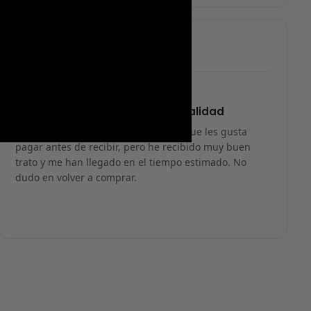
Amparo Nogales Alvarez
AN
Reseña en Trustpilot
★
★
★
★
★
Lo recomiendo 100% máxima calidad
Es una página fiable… no soy de las que les gusta
pagar antes de recibir, pero he recibido muy buen
trato y me han llegado en el tiempo estimado. No
dudo en volver a comprar.