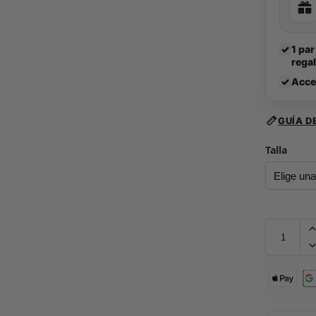
✓
1 par
rega
✓
Acce
GUÍA D
Talla