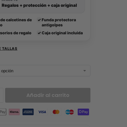
Regalos + protección + caja original
 de calcetines de
✓
Funda protectora
lo
antigolpes
sorios de regalo
✓
Caja original incluida
E TALLAS
Añadir al carrito