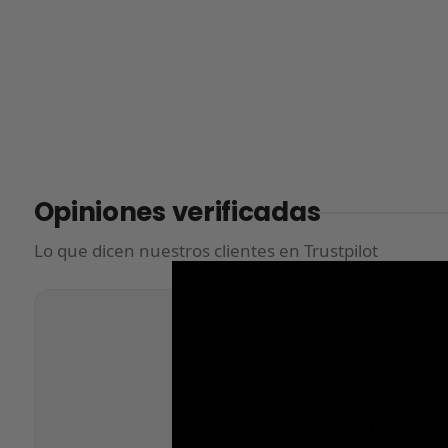
Opiniones verificadas
Lo que dicen nuestros clientes en Trustpilot
★
★
★
★
★
4,8
/5
Excelente · Trustpilot