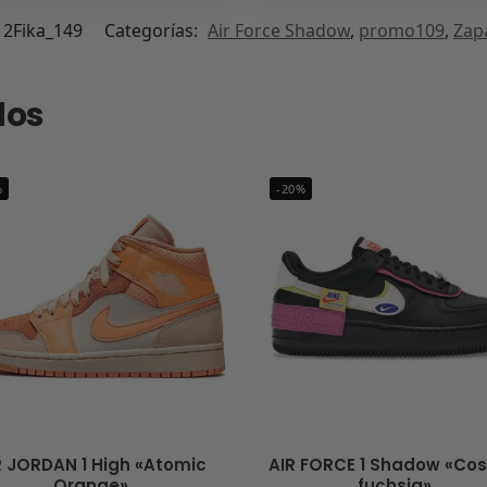
2Fika_149
Categorías:
Air Force Shadow
,
promo109
,
Zapa
dos
%
-20%
R JORDAN 1 High «Atomic
AIR FORCE 1 Shadow «Co
Orange»
fuchsia»