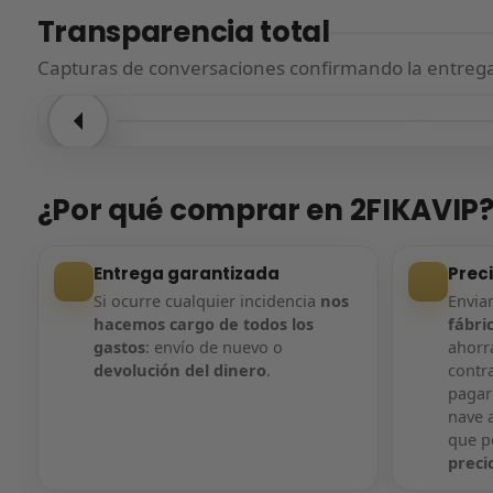
Transparencia total
Capturas de conversaciones confirmando la entrega.
Entrega confirmada
Entre
¿Por qué comprar en 2FIKAVIP
Entrega garantizada
Prec
Si ocurre cualquier incidencia
nos
Envi
hacemos cargo de todos los
fábri
gastos
: envío de nuevo o
ahorra
devolución del dinero
.
contr
pagar
nave a
que 
preci