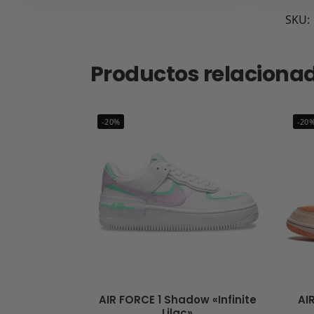
SKU:
Productos relaciona
-20%
-20
AIR FORCE 1 Shadow «Infinite
AI
Lilac»