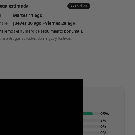
rega estimada
7/13 días
a
Martes 11 ago.
ntre
Jueves 20 ago.
–
Viernes 28 ago.
viaremos el número de seguimiento por
Email
.
s ni entregas sábados, domingos y festivos.
95%
3%
0%
0%