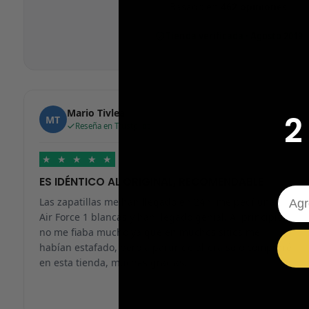
Basado en
462 opiniones
Tienda verificada · Agosto 2019
Mario Tivlea
2
MT
Reseña en Trustpilot
★
★
★
★
★
ES IDÉNTICO AL ORIGINAL, RECOMENDABLE
Emai
Las zapatillas me han llegado en 24h, me pedí unas
Air Force 1 blancas y han llegado genial. Al principio
no me fiaba mucho ya que en muchos sitios me
habían estafado, pero a partir de ahora solo compraré
en esta tienda, muchas gracias.