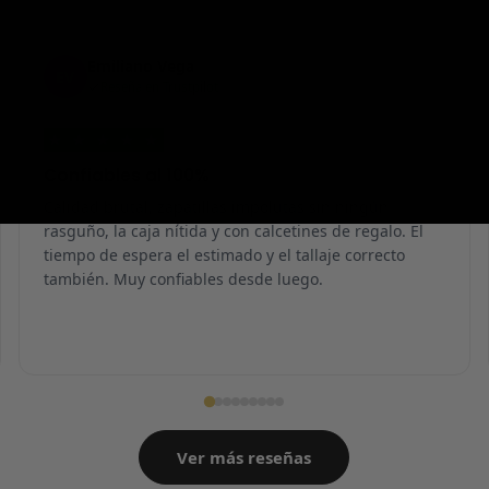
Emiliano Vega
EV
Reseña en Trustpilot
★
★
★
★
★
Confiables al 100%
Calidad brutal, zapatillas impolutas sin ningún
rasguño, la caja nítida y con calcetines de regalo. El
tiempo de espera el estimado y el tallaje correcto
también. Muy confiables desde luego.
Ver más reseñas