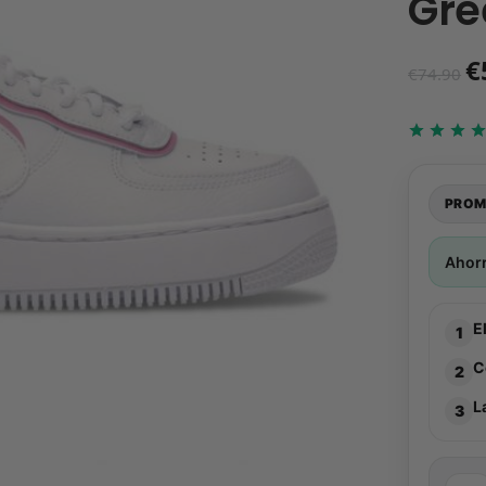
Gre
€
€
74.90
PROM
Ahor
E
1
C
2
L
3