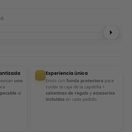
d.
Entrega confirmada
Entrega confirmada
antizada
Experiencia única
revisan
uno
Envío con
funda protectora
para
ara
cuidar la caja de la zapatilla +
mpecable
al
calcetines de regalo
y
accesorios
incluidos
en cada pedido.