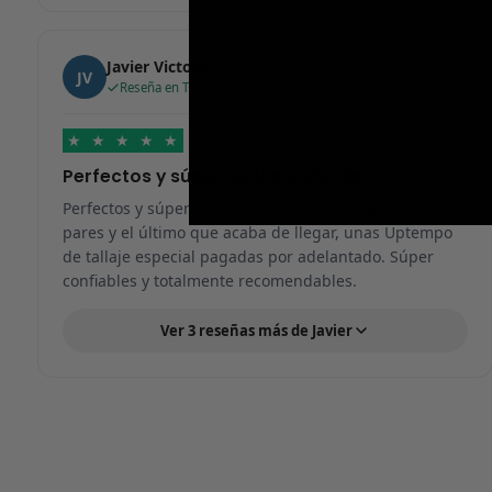
Javier Victorio
JV
Reseña en Trustpilot
★
★
★
★
★
Perfectos y súper serios y atentos
Perfectos y súper serios y atentos. He comprado 5
pares y el último que acaba de llegar, unas Uptempo
de tallaje especial pagadas por adelantado. Súper
confiables y totalmente recomendables.
Ver 3 reseñas más de Javier