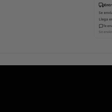
Ent
Se enví
Llega e
Te en
Sin envío
5 estrellas
4 estrellas
3 estrellas
2 estrellas