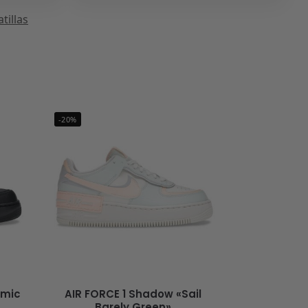
tillas
-20%
smic
AIR FORCE 1 Shadow «Sail
Barely Green»