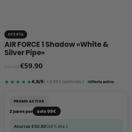
OFERTA
AIR FORCE 1 Shadow «White &
Silver Pipe»
€
59.90
€
74.90
4,8/5
( +3.653 opiniones )
Oferta activa
PROMO ACTIVA
solo 99€
2 pares por
Ahorras
€
50.80
(34% dto.)