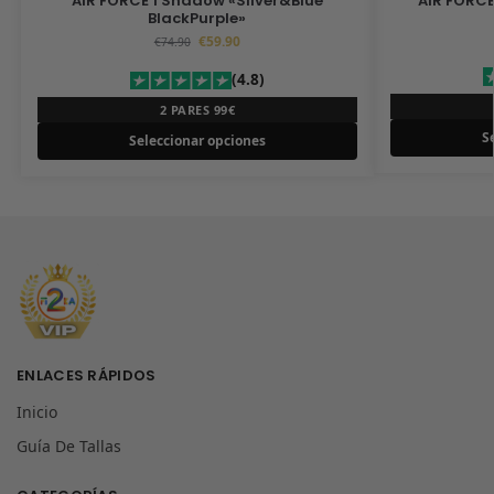
AIR FORCE 1 Shadow «Silver&Blue
AIR FORCE
BlackPurple»
€
59.90
€
74.90
(4.8)
2 PARES 99€
S
Seleccionar opciones
ENLACES RÁPIDOS
Inicio
Guía De Tallas