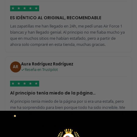
★
★
★
★
★
ES IDÉNTICO AL ORIGINAL, RECOMENDABLE
Las zapatillas me han llegado en 24h, me pedí unas Air Force 1
blancas y han llegado genial. Al principio no me fiaba mucho ya
que en muchos sitios me habían estafado, pero a partir de
ahora solo compraré en esta tienda, muchas gracias.
Aura Rodríguez Rodríguez
AR
Reseña en Trustpilot
★
★
★
★
★
Al principio tenía miedo de la página…
Al principio tenía miedo de la página por si era una estafa, pero
me ha sorprendido para bien porque todo ha sido increíble. Me
he comprado 2 pares y no sabría decir cuál tiene mejor calidad,
parecen de marcas verdaderas. Entrega súper rápida, embalaje
perfecto y con el detalle de los calcetines contentísima. Sin duda
volvería a comprar.