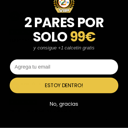
Fernando Aranda Morales
2 PARES POR
FA
Reseña en Trustpilot
SOLO
99€
★
★
★
★
★
ESPECTACULARES
y consigue +1 calcetin gratis
Total control del pedido, te avisan si hay algún problema con el
modelo elegido, empaquetado perfecto con caja original y
embolsado, zapas de altísima calidad y acabados top. Air Max y
Email
Travis Scott espectaculares. Recomendable 100%.
Javier Victorio
ESTOY DENTRO!
JV
Reseña en Trustpilot
★
★
★
★
★
No, gracias
Perfectos y súper serios y atentos
Perfectos y súper serios y atentos. He comprado 5 pares y el
último que acaba de llegar, unas Uptempo de tallaje especial