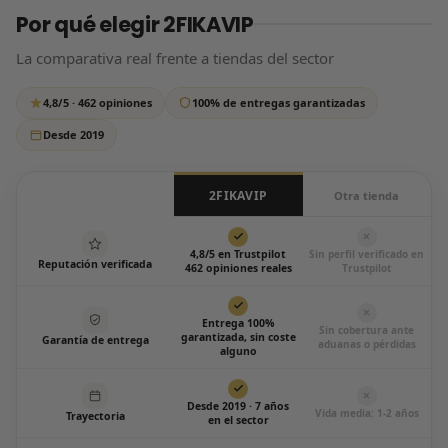
Por qué elegir 2FIKAVIP
tus datos de pago, así que tu compra está 100% protegida.
que si tardamos un poco más de lo habitual, tranquilo:
respondemos siempre, sin excepción.
La comparativa real frente a tiendas del sector
Escríbenos por WhatsApp
4,8/5 · 462 opiniones
100% de entregas garantizadas
Todos los días de 12:00 a 20:00
Desde 2019
2FIKAVIP
Otra tienda
4,8/5 en Trustpilot
Sin perfil verificado en
Reputación verificada
462 opiniones reales
Trustpilot
Entrega 100%
Sin cobertura ante
garantizada, sin coste
Garantía de entrega
aduanas o pérdidas
alguno
Desde 2019 · 7 años
Vida media: 1-2 años
Trayectoria
en el sector