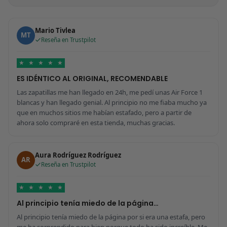
Mario Tivlea
MT
Reseña en Trustpilot
★
★
★
★
★
ES IDÉNTICO AL ORIGINAL, RECOMENDABLE
Las zapatillas me han llegado en 24h, me pedí unas Air Force 1
blancas y han llegado genial. Al principio no me fiaba mucho ya
que en muchos sitios me habían estafado, pero a partir de
ahora solo compraré en esta tienda, muchas gracias.
Aura Rodríguez Rodríguez
AR
Reseña en Trustpilot
★
★
★
★
★
Al principio tenía miedo de la página…
Al principio tenía miedo de la página por si era una estafa, pero
me ha sorprendido para bien porque todo ha sido increíble. Me