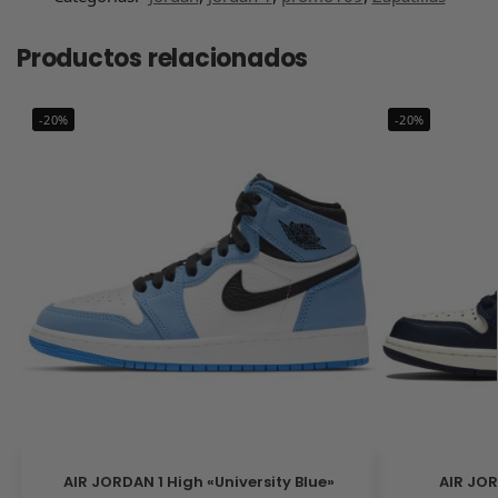
Productos relacionados
-20%
-20%
AIR JORDAN 1 High «University Blue»
AIR JOR