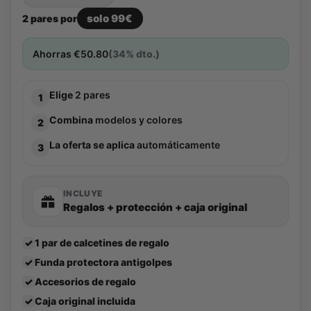
solo 99€
2 pares por
Ahorras
€
50.80
(34% dto.)
Elige
2 pares
1
Combina
modelos y colores
2
La oferta se aplica
automáticamente
3
INCLUYE
Regalos + protección + caja original
✓
1 par de calcetines de regalo
✓
Funda protectora antigolpes
✓
Accesorios de regalo
✓
Caja original incluida