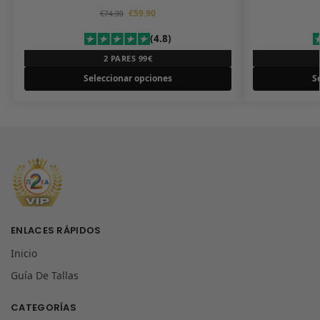
€
59.90
€
74.90
(4.8)
2 PARES 99€
Seleccionar opciones
S
ENLACES RÁPIDOS
Inicio
Guía De Tallas
CATEGORÍAS