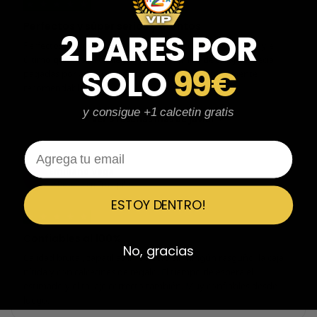
★
★
★
★
★
Perfectos y súper serios y atentos
2 PARES POR
Perfectos y súper serios y atentos. He comprado 5 pares y el
último que acaba de llegar, unas Uptempo de tallaje especial
SOLO
99€
pagadas por adelantado. Súper confiables y totalmente
recomendables.
y consigue +1 calcetin gratis
Ver 3 reseñas más de Javier
Email
Emiliano Vega
EV
Reseña en Trustpilot
ESTOY DENTRO!
★
★
★
★
★
Confiables al 100%
No, gracias
Calidad brutal, zapatillas impolutas sin ningún rasguño, la caja
nítida y con calcetines de regalo. El tiempo de espera el
estimado y el tallaje correcto también. Muy confiables desde
luego.