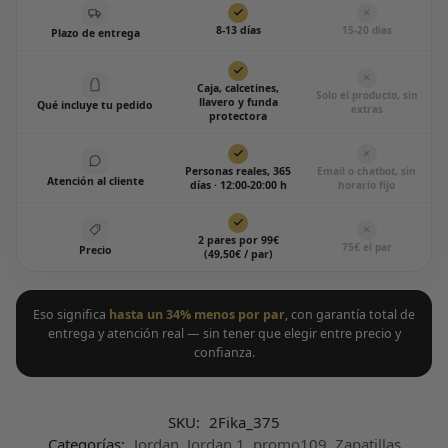
8-13 días
15-20 días
Plazo de entrega
Caja, calcetines,
Solo el producto, sin
llavero y funda
Qué incluye tu pedido
extras
protectora
Personas reales, 365
Email o chatbot, sin
Atención al cliente
días · 12:00-20:00 h
horario fijo
2 pares por 99€
75€ el par
Precio
(49,50€ / par)
Eso significa
hasta un 34% menos por par
, con garantía total de
entrega y atención real — sin tener que elegir entre precio y
confianza.
SKU:
2Fika_375
Categorías:
Jordan
,
Jordan 1
,
promo109
,
Zapatillas