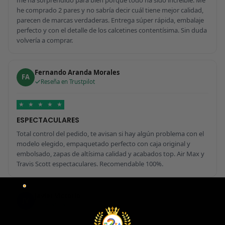
he comprado 2 pares y no sabría decir cuál tiene mejor calidad,
parecen de marcas verdaderas. Entrega súper rápida, embalaje
perfecto y con el detalle de los calcetines contentísima. Sin duda
volvería a comprar.
Fernando Aranda Morales
FA
Reseña en Trustpilot
★
★
★
★
★
ESPECTACULARES
Total control del pedido, te avisan si hay algún problema con el
modelo elegido, empaquetado perfecto con caja original y
embolsado, zapas de altísima calidad y acabados top. Air Max y
Travis Scott espectaculares. Recomendable 100%.
Javier Victorio
JV
Reseña en Trustpilot