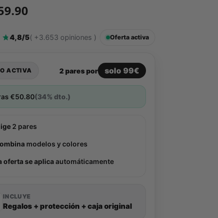
59.90
4,8/5
( +3.653 opiniones )
Oferta activa
solo 99€
2 pares por
O ACTIVA
ras
€
50.80
(34% dto.)
lige
2 pares
ombina
modelos y colores
a oferta se aplica
automáticamente
INCLUYE
Regalos + protección + caja original