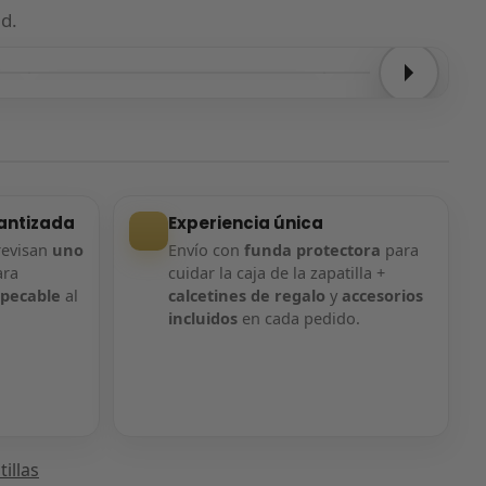
d.
Entrega confirmada
Entrega confirmada
antizada
Experiencia única
revisan
uno
Envío con
funda protectora
para
ara
cuidar la caja de la zapatilla +
mpecable
al
calcetines de regalo
y
accesorios
incluidos
en cada pedido.
illas