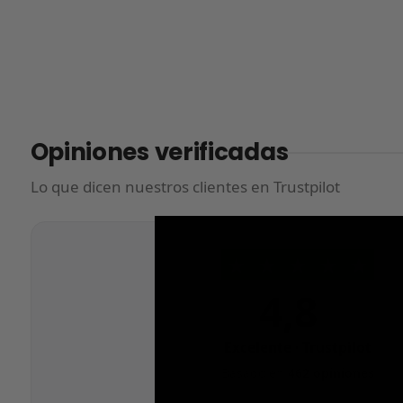
Opiniones verificadas
Lo que dicen nuestros clientes en Trustpilot
★
★
★
★
★
4,8
/5
Excelente · Trustpilot
Basado en
462 opiniones