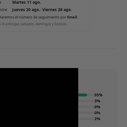
a
Martes 11 ago.
ntre
Jueves 20 ago.
–
Viernes 28 ago.
viaremos el número de seguimiento por
Email
.
s ni entregas sábados, domingos y festivos.
95%
3%
0%
0%
2%