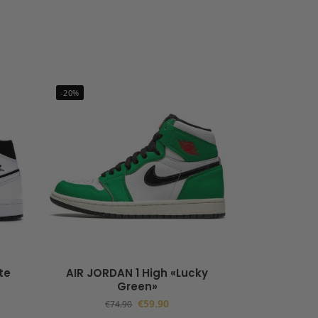
-20%
te
AIR JORDAN 1 High «Lucky
Green»
€
59.90
€
74.90