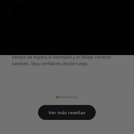
Emiliano Vega
EV
Reseña en Trustpilot
★
★
★
★
★
Confiables al 100%
Calidad brutal, zapatillas impolutas sin ningún
rasguño, la caja nítida y con calcetines de regalo. El
tiempo de espera el estimado y el tallaje correcto
también. Muy confiables desde luego.
Ver más reseñas