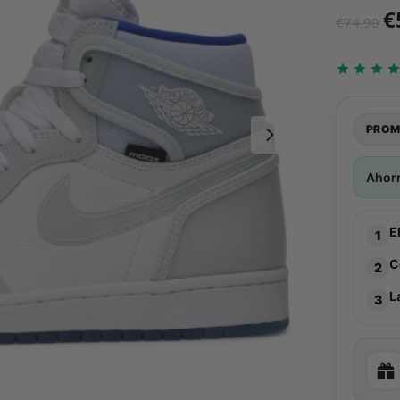
€
€
74.90
PROM
Ahor
E
1
C
2
L
3