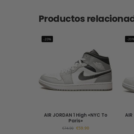
Productos relaciona
-20%
-20
AIR JORDAN 1 High «NYC To
AIR
Paris»
€
59.90
€
74.90