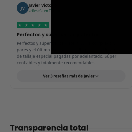
Javier Victorio
JV
Reseña en Trustpilot
★
★
★
★
★
Perfectos y súper serios y atentos
Perfectos y súper serios y atentos. He comprado 5
pares y el último que acaba de llegar, unas Uptempo
de tallaje especial pagadas por adelantado. Súper
confiables y totalmente recomendables.
Ver 3 reseñas más de Javier
Transparencia total