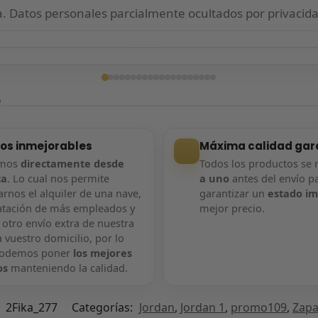
 Datos personales parcialmente ocultados por privacida
ga confirmada
Entrega confirmada
?
ios inmejorables
Máxima calidad gar
amos
directamente desde
Todos los productos se 
ca
. Lo cual nos permite
a uno
antes del envío p
rnos el alquiler de una nave,
garantizar un
estado i
atación de más empleados y
mejor precio.
 otro envío extra de nuestra
 vuestro domicilio, por lo
podemos poner
los mejores
os
manteniendo la calidad.
:
2Fika_277
Categorías:
Jordan
,
Jordan 1
,
promo109
,
Zapat