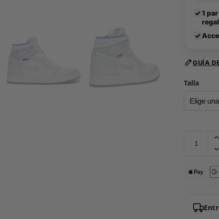
✓
1 par
rega
✓
Acce
GUÍA D
Talla
Ent