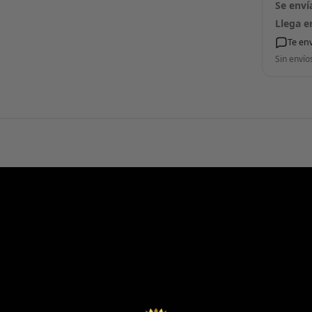
Se enví
Llega e
Te en
Sin envío
5 estrellas
4 estrellas
3 estrellas
2 estrellas
1 estrella