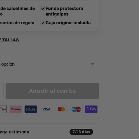
 de calcetines de
✓
Funda protectora
lo
antigolpes
sorios de regalo
✓
Caja original incluida
E TALLAS
Añadir al carrito
rega estimada
7/13 días