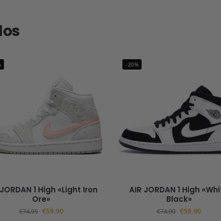
dos
%
-20%
 JORDAN 1 High «Light Iron
AIR JORDAN 1 High «Whi
Ore»
Black»
€
59.90
€
59.90
€
74.90
€
74.90