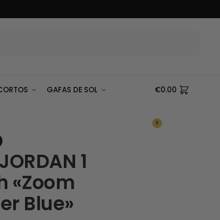
Buscar
CORTOS
GAFAS DE SOL
€
0.00
0
 JORDAN 1
h «Zoom
er Blue»