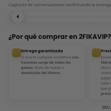
Capturas de conversaciones confirmando la entrega.
Entrega confirmada
Entre
¿Por qué comprar en 2FIKAVIP
Entrega garantizada
Prec
Si ocurre cualquier incidencia
nos
Envi
hacemos cargo de todos los
fábri
gastos
: envío de nuevo o
ahorra
devolución del dinero
.
contr
pagar
nave a
que 
preci
SKU