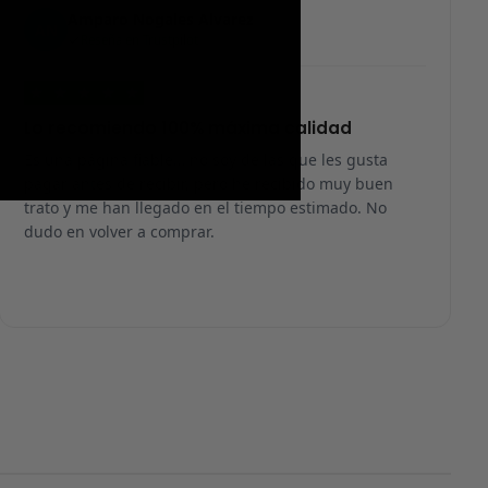
Amparo Nogales Alvarez
AN
Reseña en Trustpilot
★
★
★
★
★
Lo recomiendo 100% máxima calidad
Es una página fiable… no soy de las que les gusta
pagar antes de recibir, pero he recibido muy buen
trato y me han llegado en el tiempo estimado. No
dudo en volver a comprar.