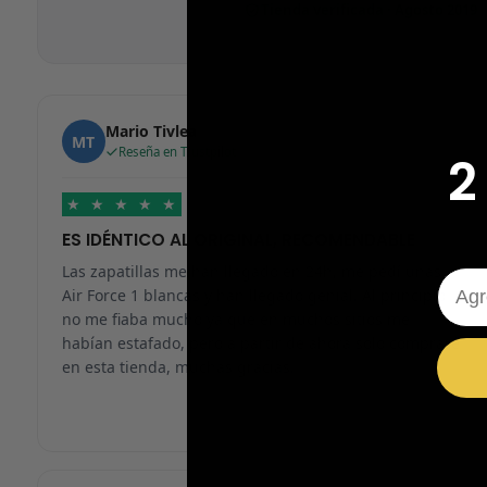
Tienda verificada · Agosto 2019
Mario Tivlea
MT
Reseña en Trustpilot
2
★
★
★
★
★
ES IDÉNTICO AL ORIGINAL, RECOMENDABLE
Las zapatillas me han llegado en 24h, me pedí unas
Emai
Air Force 1 blancas y han llegado genial. Al principio
no me fiaba mucho ya que en muchos sitios me
habían estafado, pero a partir de ahora solo compraré
en esta tienda, muchas gracias.