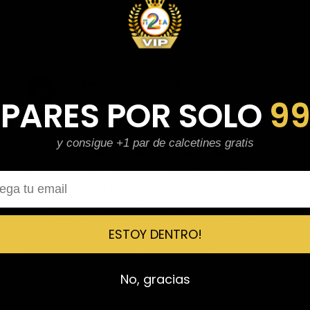
Aura Rodríguez Rodríguez
AR
Reseña en Trustpilot
 PARES POR SOLO
9
★
★
★
★
★
y consigue +1 par de calcetines gratis
Al principio tenía miedo de la página…
Al principio tenía miedo de la página por si era una
l
estafa, pero me ha sorprendido para bien porque
todo ha sido increíble. Me he comprado 2 pares y no
sabría decir cuál tiene mejor calidad, parecen de
ESTOY DENTRO!
marcas verdaderas. Entrega súper rápida, embalaje
perfecto y con el detalle de los calcetines
contentísima. Sin duda volvería a comprar.
No, gracias