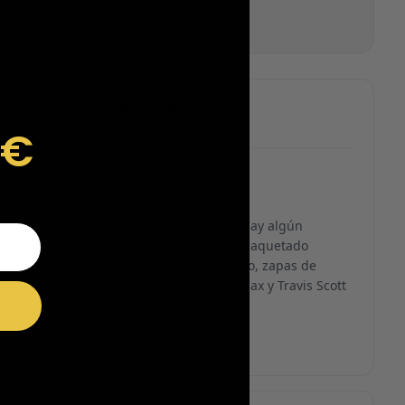
Fernando Aranda Morales
FA
Reseña en Trustpilot
9€
★
★
★
★
★
ESPECTACULARES
Total control del pedido, te avisan si hay algún
problema con el modelo elegido, empaquetado
perfecto con caja original y embolsado, zapas de
altísima calidad y acabados top. Air Max y Travis Scott
espectaculares. Recomendable 100%.