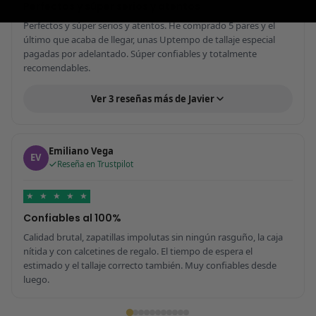
Perfectos y súper serios y atentos
Perfectos y súper serios y atentos. He comprado 5 pares y el
último que acaba de llegar, unas Uptempo de tallaje especial
pagadas por adelantado. Súper confiables y totalmente
recomendables.
Ver 3 reseñas más de Javier
Emiliano Vega
EV
Reseña en Trustpilot
★
★
★
★
★
Confiables al 100%
Calidad brutal, zapatillas impolutas sin ningún rasguño, la caja
nítida y con calcetines de regalo. El tiempo de espera el
estimado y el tallaje correcto también. Muy confiables desde
luego.