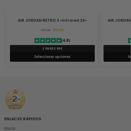
AIR JORDAN RETRO 3 «Infrared 23»
AIR JORDAN
€
59.90
€
79.90
(4.8)
2 PARES 99€
Seleccionar opciones
S
ENLACES RÁPIDOS
Inicio