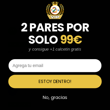
parecen de marcas verdaderas. Entrega súper rápida, embalaje
perfecto y con el detalle de los calcetines contentísima. Sin duda
volvería a comprar.
2 PARES POR
Fernando Aranda Morales
FA
Reseña en Trustpilot
SOLO
99€
★
★
★
★
★
y consigue +1 calcetin gratis
ESPECTACULARES
Total control del pedido, te avisan si hay algún problema con el
Email
modelo elegido, empaquetado perfecto con caja original y
embolsado, zapas de altísima calidad y acabados top. Air Max y
Travis Scott espectaculares. Recomendable 100%.
ESTOY DENTRO!
Javier Victorio
JV
Reseña en Trustpilot
No, gracias
★
★
★
★
★