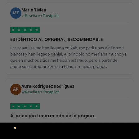
Mario Tivlea
MT
Reseña en Trustpilot
★
★
★
★
★
ES IDÉNTICO AL ORIGINAL, RECOMENDABLE
Las zapatillas me han llegado en 24h, me pedí unas Air Force 1
blancas y han llegado genial. Al principio no me fiaba mucho ya
que en muchos sitios me habían estafado, pero a partir de
ahora solo compraré en esta tienda, muchas gracias.
Aura Rodríguez Rodríguez
AR
Reseña en Trustpilot
★
★
★
★
★
Al principio tenía miedo de la página…
Al principio tenía miedo de la página por si era una estafa, pero
me ha sorprendido para bien porque todo ha sido increíble. Me
he comprado 2 pares y no sabría decir cuál tiene mejor calidad,