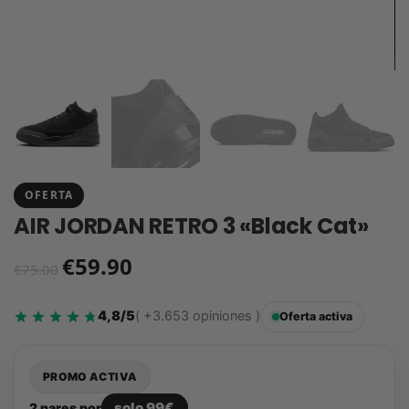
OFERTA
AIR JORDAN RETRO 3 «Black Cat»
€
59.90
€
75.00
4,8/5
( +3.653 opiniones )
Oferta activa
PROMO ACTIVA
solo 99€
2 pares por