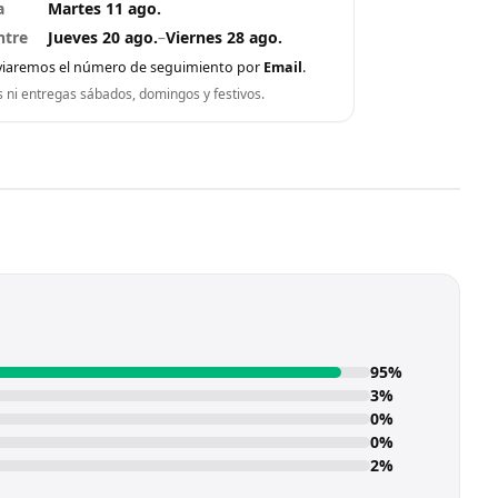
a
Martes 11 ago.
ntre
Jueves 20 ago.
–
Viernes 28 ago.
viaremos el número de seguimiento por
Email
.
s ni entregas sábados, domingos y festivos.
95%
3%
0%
0%
2%