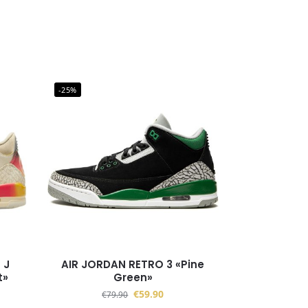
-25%
 J
AIR JORDAN RETRO 3 «Pine
t»
Green»
€
59.90
€
79.90