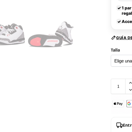
✓
1 par
rega
✓
Acce
GUÍA D
Talla
Ent