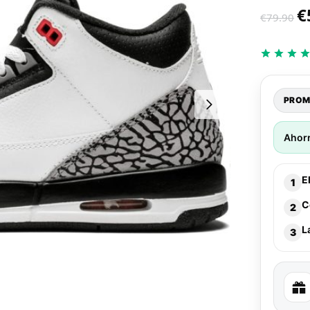
€
€
79.90
PROM
Ahor
E
1
C
2
L
3