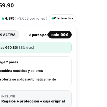
59.90
4,8/5
( +3.653 opiniones )
Oferta activa
solo 99€
2 pares por
O ACTIVA
ras
€
60.80
(38% dto.)
lige
2 pares
ombina
modelos y colores
a oferta se aplica
automáticamente
INCLUYE
Regalos + protección + caja original