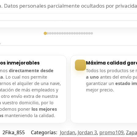
 Datos personales parcialmente ocultados por privacida
ga confirmada
Entrega confirmada
?
ios inmejorables
Máxima calidad gar
amos
directamente desde
Todos los productos se 
ca
. Lo cual nos permite
a uno
antes del envío p
rnos el alquiler de una nave,
garantizar un
estado i
atación de más empleados y
mejor precio.
 otro envío extra de nuestra
 vuestro domicilio, por lo
podemos poner
los mejores
os
manteniendo la calidad.
:
2Fika_855
Categorías:
Jordan
,
Jordan 3
,
promo109
,
Zapat