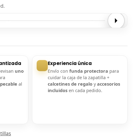
d.
Entrega confirmada
Entrega confirmada
antizada
Experiencia única
revisan
uno
Envío con
funda protectora
para
ara
cuidar la caja de la zapatilla +
mpecable
al
calcetines de regalo
y
accesorios
incluidos
en cada pedido.
illas