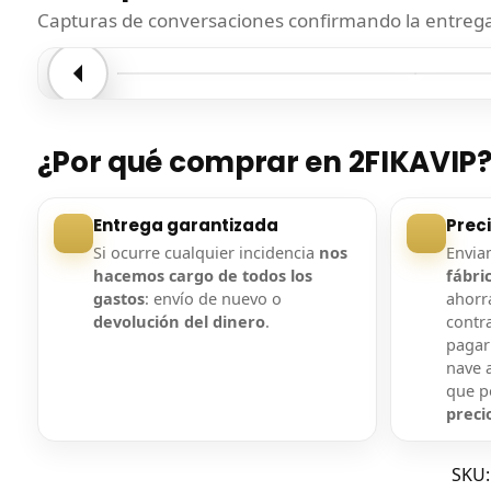
Capturas de conversaciones confirmando la entrega.
Entrega confirmada
Entre
¿Por qué comprar en 2FIKAVIP
Entrega garantizada
Prec
Si ocurre cualquier incidencia
nos
Envi
hacemos cargo de todos los
fábri
gastos
: envío de nuevo o
ahorra
devolución del dinero
.
contr
pagar
nave a
que 
preci
SKU