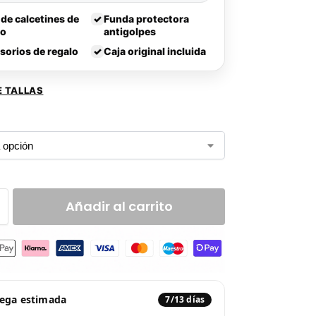
 de calcetines de
✓
Funda protectora
lo
antigolpes
sorios de regalo
✓
Caja original incluida
E TALLAS
Añadir al carrito
rega estimada
7/13 días