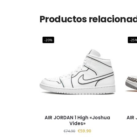
Productos relaciona
-20%
-25
AIR JORDAN 1 High «Joshua
AIR
Vides»
€
59.90
€
74.90