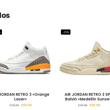
dos
%
-25%
 JORDAN RETRO 3 «Orange
AIR JORDAN RETRO 3 SP
Laser»
Balvin «Medellín Sunse
€
59.90
€
59.90
€
79.90
€
79.90