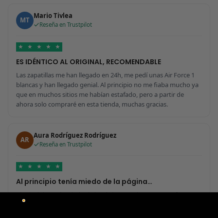
Mario Tivlea
MT
Reseña en Trustpilot
★
★
★
★
★
ES IDÉNTICO AL ORIGINAL, RECOMENDABLE
Las zapatillas me han llegado en 24h, me pedí unas Air Force 1
blancas y han llegado genial. Al principio no me fiaba mucho ya
que en muchos sitios me habían estafado, pero a partir de
ahora solo compraré en esta tienda, muchas gracias.
Aura Rodríguez Rodríguez
AR
Reseña en Trustpilot
★
★
★
★
★
Al principio tenía miedo de la página…
Al principio tenía miedo de la página por si era una estafa, pero
me ha sorprendido para bien porque todo ha sido increíble. Me
he comprado 2 pares y no sabría decir cuál tiene mejor calidad,