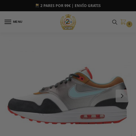
2 PARES POR 99€ | ENVÍO GRATIS
MENU
0