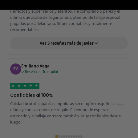
Perfectos y súper serios y atentos
Perfectos y súper serios y atentos. He comprado 5 pares y el
último que acaba de llegar, unas Uptempo de tallaje especial
pagadas por adelantado. Súper confiables y totalmente
recomendables.
Ver 3 reseñas más de Javier
Emiliano Vega
EV
Reseña en Trustpilot
★
★
★
★
★
Confiables al 100%
Calidad brutal, zapatillas impolutas sin ningún rasguño, la caja
nítida y con calcetines de regalo. El tiempo de espera el
estimado y el tallaje correcto también. Muy confiables desde
luego.