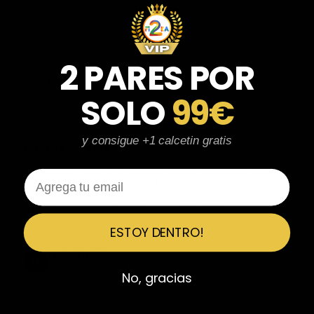
parecen de marcas verdaderas. Entrega súper rápida, embalaje
perfecto y con el detalle de los calcetines contentísima. Sin duda
volvería a comprar.
2 PARES POR
Fernando Aranda Morales
FA
Reseña en Trustpilot
SOLO
99€
★
★
★
★
★
y consigue +1 calcetin gratis
ESPECTACULARES
Total control del pedido, te avisan si hay algún problema con el
Email
modelo elegido, empaquetado perfecto con caja original y
embolsado, zapas de altísima calidad y acabados top. Air Max y
Travis Scott espectaculares. Recomendable 100%.
ESTOY DENTRO!
Javier Victorio
JV
Reseña en Trustpilot
No, gracias
★
★
★
★
★