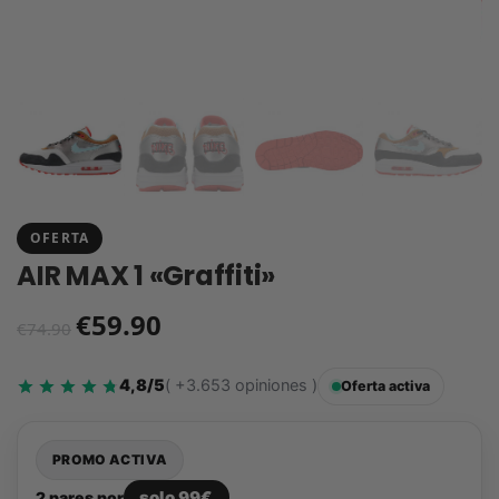
OFERTA
AIR MAX 1 «Graffiti»
€
59.90
€
74.90
4,8/5
( +3.653 opiniones )
Oferta activa
PROMO ACTIVA
solo 99€
2 pares por