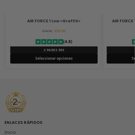
AIR FORCE 1 Low «Graffiti»
AIR FORCE 
€
59.90
€
74.90
(4.8)
2 PARES 99€
Seleccionar opciones
S
ENLACES RÁPIDOS
Inicio