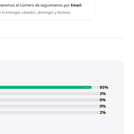
viaremos el número de seguimiento por
Email
.
s ni entregas sábados, domingos y festivos.
95%
3%
0%
0%
2%