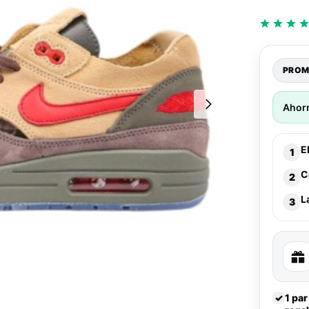
PROM
Ahor
E
1
C
2
L
3
✓
1 par