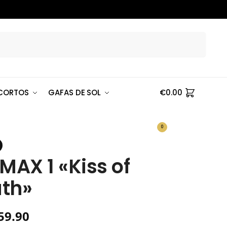
Buscar
CORTOS
GAFAS DE SOL
€
0.00
0
 MAX 1 «Kiss of
th»
59.90