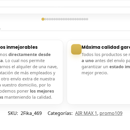
ga confirmada
Entrega confirmada
?
ios inmejorables
Máxima calidad gar
amos
directamente desde
Todos los productos se 
ca
. Lo cual nos permite
a uno
antes del envío p
rnos el alquiler de una nave,
garantizar un
estado i
atación de más empleados y
mejor precio.
 otro envío extra de nuestra
 vuestro domicilio, por lo
podemos poner
los mejores
os
manteniendo la calidad.
SKU:
2Fika_469
Categorías:
AIR MAX 1
,
promo109