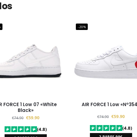
dos
%
-20%
R FORCE 1 Low 07 «White
AIR FORCE 1 Low «Nº35
Black»
€
59.90
€
74.90
€
59.90
€
74.90
(4.8)
(4.8)
2 PARES 99€