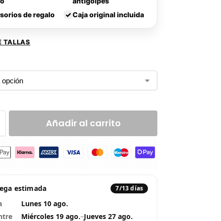
lo
antigolpes
sorios de regalo
✓
Caja original incluida
E TALLAS
Añadir al carrito
rega estimada
7/13 días
a
Lunes 10 ago.
ntre
Miércoles 19 ago.
–
Jueves 27 ago.