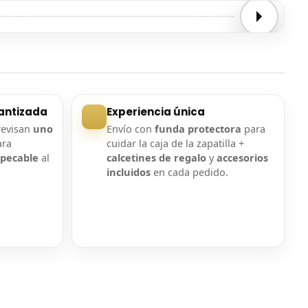
Entrega confirmada
Entrega confirmada
antizada
Experiencia única
revisan
uno
Envío con
funda protectora
para
ara
cuidar la caja de la zapatilla +
mpecable
al
calcetines de regalo
y
accesorios
incluidos
en cada pedido.