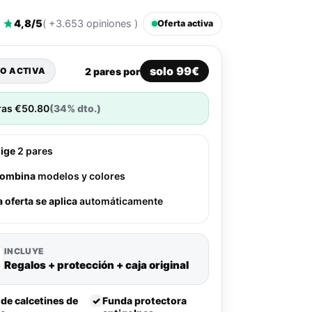
4,8/5
( +3.653 opiniones )
Oferta activa
solo 99€
2 pares por
O ACTIVA
ras
€
50.80
(34% dto.)
lige
2 pares
ombina
modelos y colores
a oferta se aplica
automáticamente
INCLUYE
Regalos + protección + caja original
 de calcetines de
✓
Funda protectora