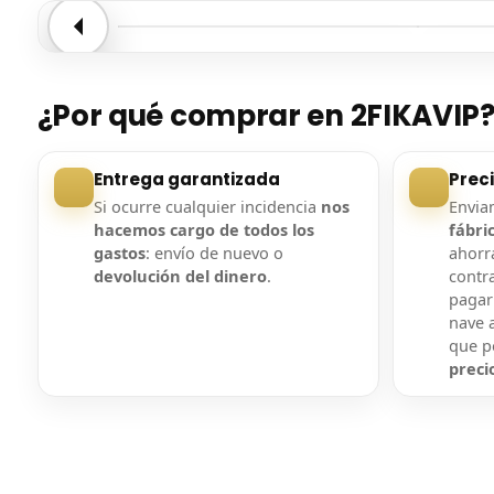
Entrega confirmada
Entre
¿Por qué comprar en 2FIKAVIP
Entrega garantizada
Prec
Si ocurre cualquier incidencia
nos
Envi
hacemos cargo de todos los
fábri
gastos
: envío de nuevo o
ahorra
devolución del dinero
.
contr
pagar
nave a
que 
preci