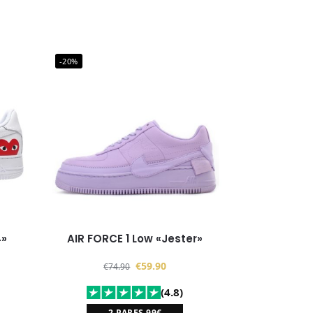
-20%
4»
AIR FORCE 1 Low «Jester»
€
59.90
€
74.90
(4.8)
2 PARES 99€