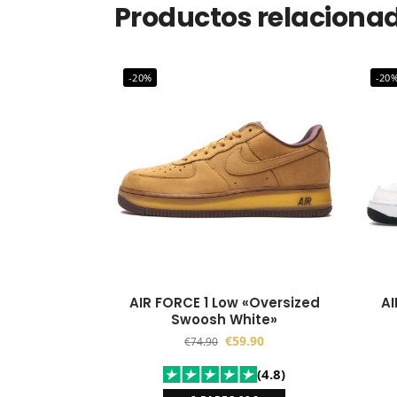
Productos relaciona
-20%
-20
AIR FORCE 1 Low «Oversized
AI
Swoosh White»
€
59.90
€
74.90
(4.8)