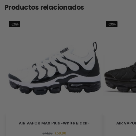
Productos relacionados
-20%
-20%
AIR VAPOR MAX Plus «White Black»
AIR VAPO
€
59.90
€
74.90