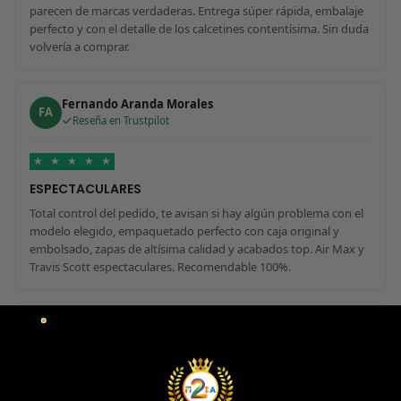
parecen de marcas verdaderas. Entrega súper rápida, embalaje
perfecto y con el detalle de los calcetines contentísima. Sin duda
volvería a comprar.
Fernando Aranda Morales
FA
Reseña en Trustpilot
★
★
★
★
★
ESPECTACULARES
Total control del pedido, te avisan si hay algún problema con el
modelo elegido, empaquetado perfecto con caja original y
embolsado, zapas de altísima calidad y acabados top. Air Max y
Travis Scott espectaculares. Recomendable 100%.
Javier Victorio
JV
Reseña en Trustpilot
★
★
★
★
★