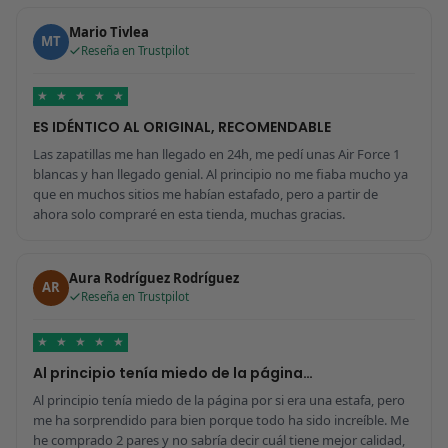
Mario Tivlea
MT
Reseña en Trustpilot
★
★
★
★
★
ES IDÉNTICO AL ORIGINAL, RECOMENDABLE
Las zapatillas me han llegado en 24h, me pedí unas Air Force 1
blancas y han llegado genial. Al principio no me fiaba mucho ya
que en muchos sitios me habían estafado, pero a partir de
ahora solo compraré en esta tienda, muchas gracias.
Aura Rodríguez Rodríguez
AR
Reseña en Trustpilot
★
★
★
★
★
Al principio tenía miedo de la página…
Al principio tenía miedo de la página por si era una estafa, pero
me ha sorprendido para bien porque todo ha sido increíble. Me
he comprado 2 pares y no sabría decir cuál tiene mejor calidad,