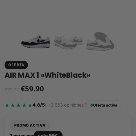
OFERTA
AIR MAX 1 «WhiteBlack»
€
59.90
€
79.90
4,8/5
( +3.653 opiniones )
Oferta activa
PROMO ACTIVA
solo 99€
2 pares por