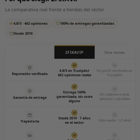
respondemos siempre, sin excepción.
La comparativa real frente a tiendas del sector
Escríbenos por WhatsApp
4,8/5 · 462 opiniones
100% de entregas garantizadas
Todos los días de 12:00 a 20:00
Desde 2019
2FIKAVIP
Otra tienda
4,8/5 en Trustpilot
Sin perfil verificado en
Reputación verificada
462 opiniones reales
Trustpilot
Entrega 100%
Sin cobertura ante
garantizada, sin coste
Garantía de entrega
aduanas o pérdidas
alguno
Desde 2019 · 7 años
Vida media: 1-2 años
Trayectoria
en el sector