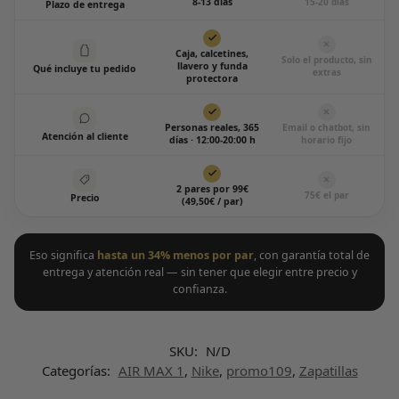
8-13 días
15-20 días
Plazo de entrega
Caja, calcetines,
Solo el producto, sin
llavero y funda
Qué incluye tu pedido
extras
protectora
Personas reales, 365
Email o chatbot, sin
Atención al cliente
días · 12:00-20:00 h
horario fijo
2 pares por 99€
75€ el par
Precio
(49,50€ / par)
Eso significa
hasta un 34% menos por par
, con garantía total de
entrega y atención real — sin tener que elegir entre precio y
confianza.
SKU:
N/D
Categorías:
AIR MAX 1
,
Nike
,
promo109
,
Zapatillas