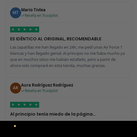
Mario Tivlea
MT
Reseña en Trustpilot
★
★
★
★
★
ES IDÉNTICO AL ORIGINAL, RECOMENDABLE
Las zapatillas me han llegado en 24h, me pedí unas Air Force 1
blancas y han llegado genial. Al principio no me fiaba mucho ya
que en muchos sitios me habían estafado, pero a partir de
ahora solo compraré en esta tienda, muchas gracias.
Aura Rodríguez Rodríguez
AR
Reseña en Trustpilot
★
★
★
★
★
Al principio tenía miedo de la página…
Al principio tenía miedo de la página por si era una estafa, pero
me ha sorprendido para bien porque todo ha sido increíble. Me
he comprado 2 pares y no sabría decir cuál tiene mejor calidad,