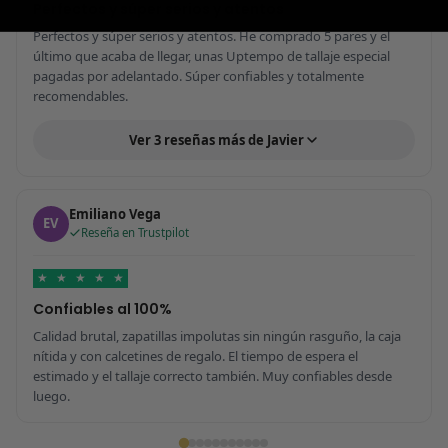
Perfectos y súper serios y atentos
Perfectos y súper serios y atentos. He comprado 5 pares y el
último que acaba de llegar, unas Uptempo de tallaje especial
pagadas por adelantado. Súper confiables y totalmente
recomendables.
Ver 3 reseñas más de Javier
Emiliano Vega
EV
Reseña en Trustpilot
★
★
★
★
★
Confiables al 100%
Calidad brutal, zapatillas impolutas sin ningún rasguño, la caja
nítida y con calcetines de regalo. El tiempo de espera el
estimado y el tallaje correcto también. Muy confiables desde
luego.