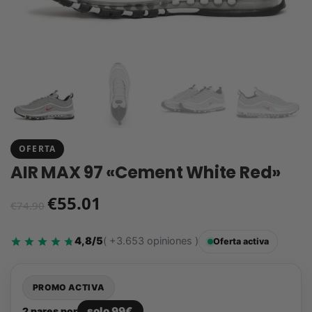
OFERTA
AIR MAX 97 «Cement White Red»
€
55.01
€
74.90
4,8/5
( +3.653 opiniones )
Oferta activa
PROMO ACTIVA
solo 99€
2 pares por