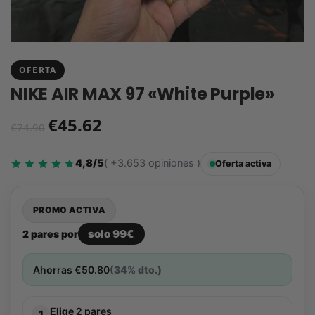
OFERTA
NIKE AIR MAX 97 «White Purple»
€
45.62
€
74.90
4,8/5
( +3.653 opiniones )
Oferta activa
PROMO ACTIVA
solo 99€
2 pares por
Ahorras
€
50.80
(34% dto.)
Elige
2 pares
1