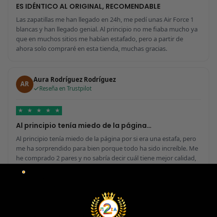
ES IDÉNTICO AL ORIGINAL, RECOMENDABLE
Las zapatillas me han llegado en 24h, me pedí unas Air Force 1
blancas y han llegado genial. Al principio no me fiaba mucho ya
que en muchos sitios me habían estafado, pero a partir de
ahora solo compraré en esta tienda, muchas gracias.
Aura Rodríguez Rodríguez
AR
Reseña en Trustpilot
★
★
★
★
★
Al principio tenía miedo de la página…
Al principio tenía miedo de la página por si era una estafa, pero
me ha sorprendido para bien porque todo ha sido increíble. Me
he comprado 2 pares y no sabría decir cuál tiene mejor calidad,
parecen de marcas verdaderas. Entrega súper rápida, embalaje
perfecto y con el detalle de los calcetines contentísima. Sin duda
volvería a comprar.