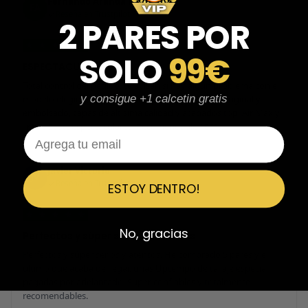
Fernando Aranda Morales
FA
Reseña en Trustpilot
2 PARES POR
★
★
★
★
★
SOLO
99€
ESPECTACULARES
Total control del pedido, te avisan si hay algún problema con el
y consigue +1 calcetin gratis
modelo elegido, empaquetado perfecto con caja original y
embolsado, zapas de altísima calidad y acabados top. Air Max y
Travis Scott espectaculares. Recomendable 100%.
Email
Javier Victorio
JV
Reseña en Trustpilot
ESTOY DENTRO!
★
★
★
★
★
No, gracias
Perfectos y súper serios y atentos
Perfectos y súper serios y atentos. He comprado 5 pares y el
último que acaba de llegar, unas Uptempo de tallaje especial
pagadas por adelantado. Súper confiables y totalmente
recomendables.