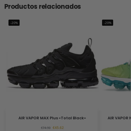
Productos relacionados
-20%
-20%
AIR VAPOR MAX Plus «Total Black»
AIR VAPOR 
€
45.62
€
74.90