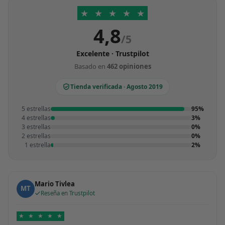
★
★
★
★
★
4,8
/5
Excelente · Trustpilot
Basado en
462 opiniones
Tienda verificada · Agosto 2019
5 estrellas
95%
4 estrellas
3%
3 estrellas
0%
2 estrellas
0%
1 estrella
2%
Mario Tivlea
MT
Reseña en Trustpilot
★
★
★
★
★