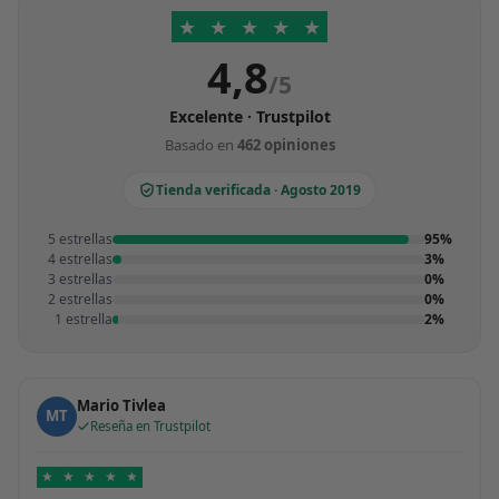
★
★
★
★
★
4,8
/5
Excelente · Trustpilot
Basado en
462 opiniones
Tienda verificada · Agosto 2019
5 estrellas
95%
4 estrellas
3%
3 estrellas
0%
2 estrellas
0%
1 estrella
2%
Mario Tivlea
MT
Reseña en Trustpilot
★
★
★
★
★