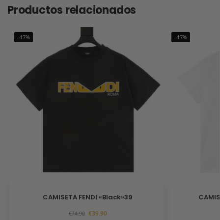
Productos relacionados
-47%
-47%
CAMISETA FENDI «Black»39
CAMIS
€
39.90
€
74.90