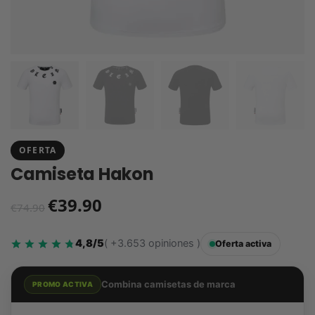
OFERTA
Camiseta Hakon
€
39.90
€
74.90
4,8/5
( +3.653 opiniones )
Oferta activa
Combina camisetas de marca
PROMO ACTIVA