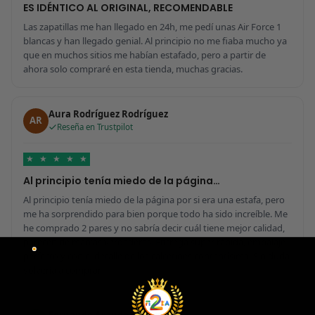
ES IDÉNTICO AL ORIGINAL, RECOMENDABLE
Las zapatillas me han llegado en 24h, me pedí unas Air Force 1
blancas y han llegado genial. Al principio no me fiaba mucho ya
que en muchos sitios me habían estafado, pero a partir de
ahora solo compraré en esta tienda, muchas gracias.
Aura Rodríguez Rodríguez
AR
Reseña en Trustpilot
★
★
★
★
★
Al principio tenía miedo de la página…
Al principio tenía miedo de la página por si era una estafa, pero
me ha sorprendido para bien porque todo ha sido increíble. Me
he comprado 2 pares y no sabría decir cuál tiene mejor calidad,
parecen de marcas verdaderas. Entrega súper rápida, embalaje
perfecto y con el detalle de los calcetines contentísima. Sin duda
volvería a comprar.