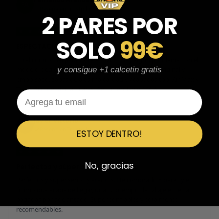
Fernando Aranda Morales
FA
Reseña en Trustpilot
2 PARES POR
★
★
★
★
★
SOLO
99€
ESPECTACULARES
Total control del pedido, te avisan si hay algún problema con el
modelo elegido, empaquetado perfecto con caja original y
y consigue +1 calcetin gratis
embolsado, zapas de altísima calidad y acabados top. Air Max y
Travis Scott espectaculares. Recomendable 100%.
Email
Javier Victorio
JV
Reseña en Trustpilot
ESTOY DENTRO!
★
★
★
★
★
No, gracias
Perfectos y súper serios y atentos
Perfectos y súper serios y atentos. He comprado 5 pares y el
último que acaba de llegar, unas Uptempo de tallaje especial
pagadas por adelantado. Súper confiables y totalmente
recomendables.