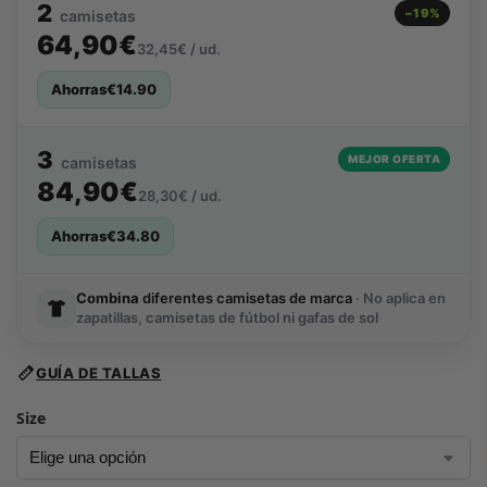
2
−19%
camisetas
64,90€
32,45€ / ud.
Ahorras
€
14.90
3
MEJOR OFERTA
camisetas
84,90€
28,30€ / ud.
Ahorras
€
34.80
Combina
diferentes camisetas de marca
· No aplica en
zapatillas, camisetas de fútbol ni gafas de sol
GUÍA DE TALLAS
Size