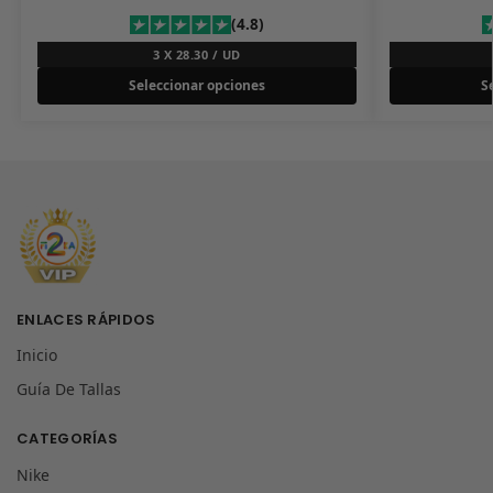
(4.8)
3 X 28.30 / UD
Seleccionar opciones
S
ENLACES RÁPIDOS
Inicio
Guía De Tallas
CATEGORÍAS
Nike