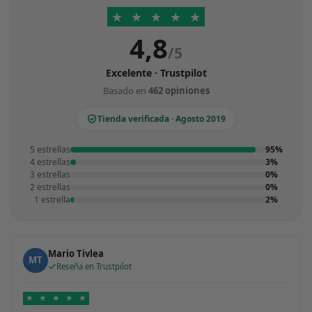
★
★
★
★
★
4,8
/5
Excelente · Trustpilot
Basado en
462 opiniones
Tienda verificada · Agosto 2019
5 estrellas
95%
4 estrellas
3%
3 estrellas
0%
2 estrellas
0%
1 estrella
2%
Mario Tivlea
MT
Reseña en Trustpilot
★
★
★
★
★