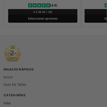
(4.8)
3 X 28.30 / UD
Seleccionar opciones
S
ENLACES RÁPIDOS
Inicio
Guía De Tallas
CATEGORÍAS
Nike