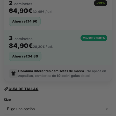
2
−19%
camisetas
64,90€
32,45€ / ud.
Ahorras
€
14.90
3
MEJOR OFERTA
camisetas
84,90€
28,30€ / ud.
Ahorras
€
34.80
Combina
diferentes camisetas de marca
· No aplica en
zapatillas, camisetas de fútbol ni gafas de sol
GUÍA DE TALLAS
Size