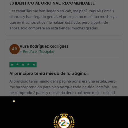
ES IDÉNTICO AL ORIGINAL, RECOMENDABLE
Las zapatillas me han llegado en 24h, me pedí unas Air Force 1
blancas y han llegado genial. Al principio no me fiaba mucho ya
que en muchos sitios me habían estafado, pero a partir de
ahora solo compraré en esta tienda, muchas gracias.
Aura Rodríguez Rodríguez
AR
Reseña en Trustpilot
★
★
★
★
★
Al principio tenía miedo de la página…
Al principio tenía miedo de la página por si era una estafa, pero
me ha sorprendido para bien porque todo ha sido increíble. Me
he comprado 2 pares y no sabría decir cuál tiene mejor calidad,
parecen de marcas verdaderas. Entrega súper rápida, embalaje
perfecto y con el detalle de los calcetines contentísima. Sin duda
volvería a comprar.