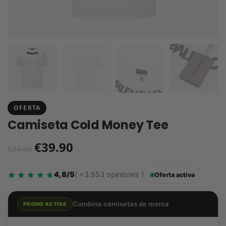
OFERTA
Camiseta Cold Money Tee
€
39.90
€
74.90
4,8/5
( +3.653 opiniones )
Oferta activa
Combina camisetas de marca
PROMO ACTIVA