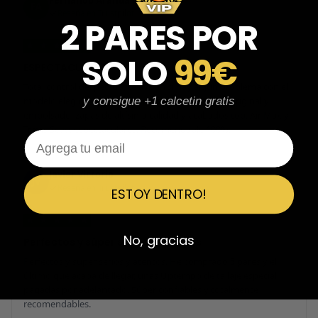
Fernando Aranda Morales
FA
Reseña en Trustpilot
2 PARES POR
★
★
★
★
★
SOLO
99€
ESPECTACULARES
Total control del pedido, te avisan si hay algún problema con el
modelo elegido, empaquetado perfecto con caja original y
y consigue +1 calcetin gratis
embolsado, zapas de altísima calidad y acabados top. Air Max y
Travis Scott espectaculares. Recomendable 100%.
Email
Javier Victorio
JV
Reseña en Trustpilot
ESTOY DENTRO!
★
★
★
★
★
No, gracias
Perfectos y súper serios y atentos
Perfectos y súper serios y atentos. He comprado 5 pares y el
último que acaba de llegar, unas Uptempo de tallaje especial
pagadas por adelantado. Súper confiables y totalmente
recomendables.