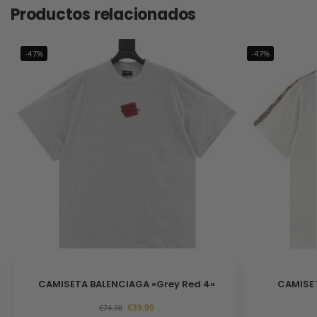
Productos relacionados
-47%
-47%
CAMISETA BALENCIAGA «Grey Red 4»
CAMISET
€
39.90
€
74.90