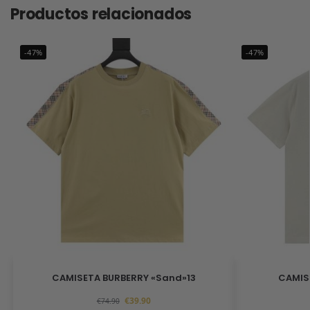
Productos relacionados
-47%
-47%
CAMISETA BURBERRY «Sand»13
CAMIS
€
39.90
€
74.90