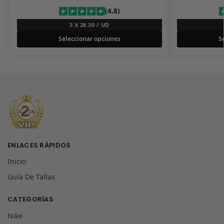
(4.8)
3 X 28.30 / UD
Seleccionar opciones
S
ENLACES RÁPIDOS
Inicio
Guía De Tallas
CATEGORÍAS
Nike