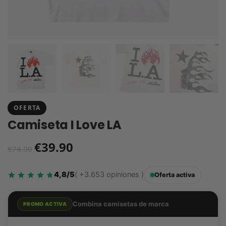
OFERTA
Camiseta I Love LA
€
39.90
€
74.90
4,8/5
( +3.653 opiniones )
Oferta activa
Combina camisetas de marca
PROMO ACTIVA