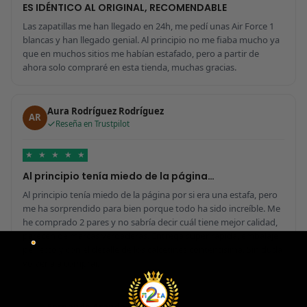
ES IDÉNTICO AL ORIGINAL, RECOMENDABLE
Las zapatillas me han llegado en 24h, me pedí unas Air Force 1
blancas y han llegado genial. Al principio no me fiaba mucho ya
que en muchos sitios me habían estafado, pero a partir de
ahora solo compraré en esta tienda, muchas gracias.
Aura Rodríguez Rodríguez
AR
Reseña en Trustpilot
★
★
★
★
★
Al principio tenía miedo de la página…
Al principio tenía miedo de la página por si era una estafa, pero
me ha sorprendido para bien porque todo ha sido increíble. Me
he comprado 2 pares y no sabría decir cuál tiene mejor calidad,
parecen de marcas verdaderas. Entrega súper rápida, embalaje
perfecto y con el detalle de los calcetines contentísima. Sin duda
volvería a comprar.