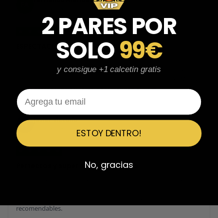
Fernando Aranda Morales
FA
Reseña en Trustpilot
2 PARES POR
★
★
★
★
★
SOLO
99€
ESPECTACULARES
Total control del pedido, te avisan si hay algún problema con el
modelo elegido, empaquetado perfecto con caja original y
y consigue +1 calcetin gratis
embolsado, zapas de altísima calidad y acabados top. Air Max y
Travis Scott espectaculares. Recomendable 100%.
Email
Javier Victorio
JV
Reseña en Trustpilot
ESTOY DENTRO!
★
★
★
★
★
No, gracias
Perfectos y súper serios y atentos
Perfectos y súper serios y atentos. He comprado 5 pares y el
último que acaba de llegar, unas Uptempo de tallaje especial
pagadas por adelantado. Súper confiables y totalmente
recomendables.