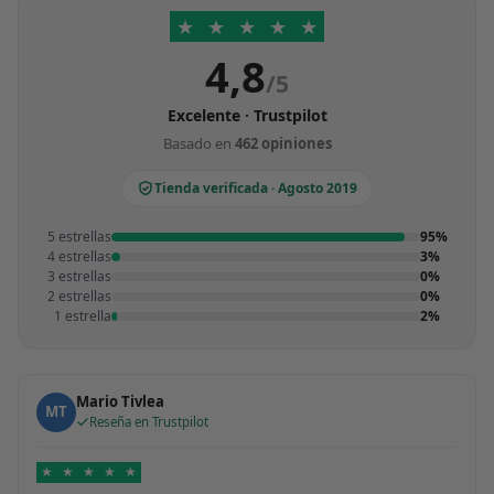
★
★
★
★
★
4,8
/5
Excelente · Trustpilot
Basado en
462 opiniones
Tienda verificada · Agosto 2019
5 estrellas
95%
4 estrellas
3%
3 estrellas
0%
2 estrellas
0%
1 estrella
2%
Mario Tivlea
MT
Reseña en Trustpilot
★
★
★
★
★