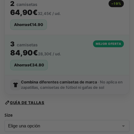
2
−19%
camisetas
64,90€
32,45€ / ud.
Ahorras
€
14.90
3
MEJOR OFERTA
camisetas
84,90€
28,30€ / ud.
Ahorras
€
34.80
Combina
diferentes camisetas de marca
· No aplica en
zapatillas, camisetas de fútbol ni gafas de sol
GUÍA DE TALLAS
Size