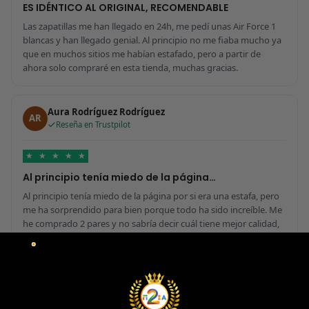
ES IDÉNTICO AL ORIGINAL, RECOMENDABLE
Las zapatillas me han llegado en 24h, me pedí unas Air Force 1
blancas y han llegado genial. Al principio no me fiaba mucho ya
que en muchos sitios me habían estafado, pero a partir de
ahora solo compraré en esta tienda, muchas gracias.
Aura Rodríguez Rodríguez
AR
Reseña en Trustpilot
★
★
★
★
★
Al principio tenía miedo de la página…
Al principio tenía miedo de la página por si era una estafa, pero
me ha sorprendido para bien porque todo ha sido increíble. Me
he comprado 2 pares y no sabría decir cuál tiene mejor calidad,
parecen de marcas verdaderas. Entrega súper rápida, embalaje
perfecto y con el detalle de los calcetines contentísima. Sin duda
volvería a comprar.