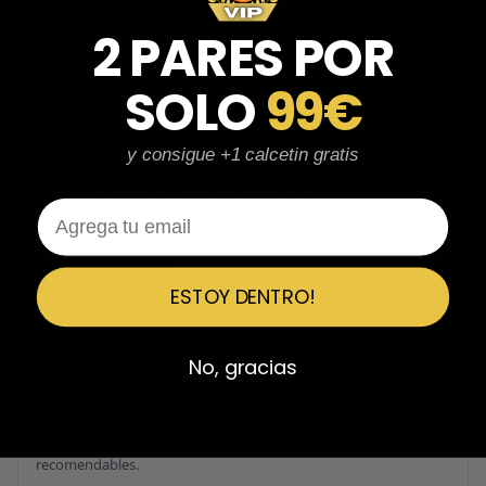
Fernando Aranda Morales
FA
Reseña en Trustpilot
2 PARES POR
★
★
★
★
★
SOLO
99€
ESPECTACULARES
Total control del pedido, te avisan si hay algún problema con el
modelo elegido, empaquetado perfecto con caja original y
y consigue +1 calcetin gratis
embolsado, zapas de altísima calidad y acabados top. Air Max y
Travis Scott espectaculares. Recomendable 100%.
Email
Javier Victorio
JV
Reseña en Trustpilot
ESTOY DENTRO!
★
★
★
★
★
No, gracias
Perfectos y súper serios y atentos
Perfectos y súper serios y atentos. He comprado 5 pares y el
último que acaba de llegar, unas Uptempo de tallaje especial
pagadas por adelantado. Súper confiables y totalmente
recomendables.