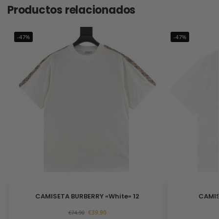
Productos relacionados
-47%
-47%
CAMISETA BURBERRY «White» 12
CAMIS
€
39.90
€
74.90