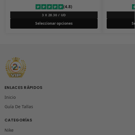
(4.8)
3 X 28.30 / UD
Seleccionar opciones
S
ENLACES RÁPIDOS
Inicio
Guía De Tallas
CATEGORÍAS
Nike