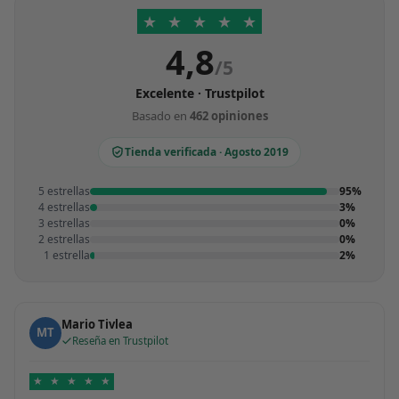
★
★
★
★
★
4,8
/5
Excelente · Trustpilot
Basado en
462 opiniones
Tienda verificada · Agosto 2019
5 estrellas
95%
4 estrellas
3%
3 estrellas
0%
2 estrellas
0%
1 estrella
2%
Mario Tivlea
MT
Reseña en Trustpilot
★
★
★
★
★