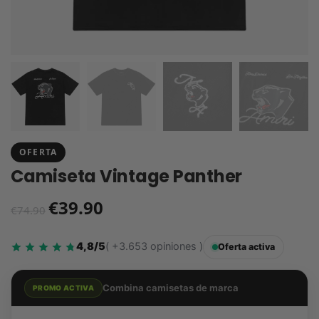
OFERTA
Camiseta Vintage Panther
€
39.90
€
74.90
4,8/5
( +3.653 opiniones )
Oferta activa
Combina camisetas de marca
PROMO ACTIVA