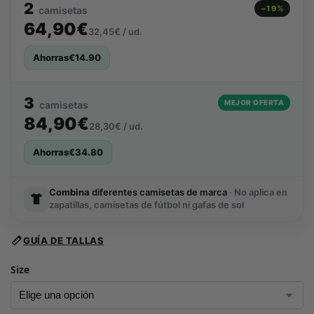
2
−19%
camisetas
64,90€
32,45€ / ud.
Ahorras
€
14.90
3
MEJOR OFERTA
camisetas
84,90€
28,30€ / ud.
Ahorras
€
34.80
Combina
diferentes camisetas de marca
· No aplica en
zapatillas, camisetas de fútbol ni gafas de sol
GUÍA DE TALLAS
Size