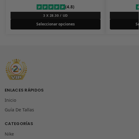
(4.8)
3 X 28.30 / UD
Seleccionar opciones
S
ENLACES RÁPIDOS
Inicio
Guía De Tallas
CATEGORÍAS
Nike