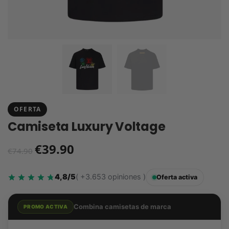
OFERTA
Camiseta Luxury Voltage
€
39.90
€
74.90
4,8/5
( +3.653 opiniones )
Oferta activa
Combina camisetas de marca
PROMO ACTIVA