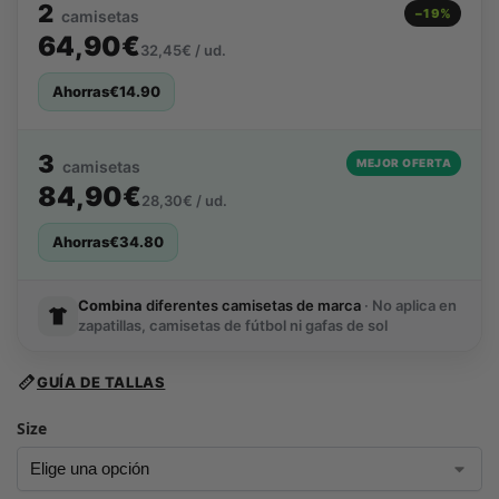
2
−19%
camisetas
64,90€
32,45€ / ud.
Ahorras
€
14.90
3
MEJOR OFERTA
camisetas
84,90€
28,30€ / ud.
Ahorras
€
34.80
Combina
diferentes camisetas de marca
· No aplica en
zapatillas, camisetas de fútbol ni gafas de sol
GUÍA DE TALLAS
Size