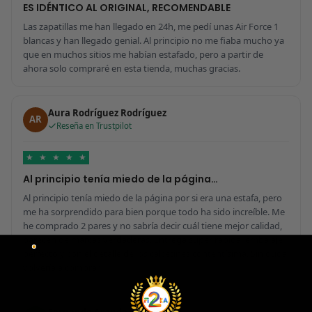
ES IDÉNTICO AL ORIGINAL, RECOMENDABLE
Las zapatillas me han llegado en 24h, me pedí unas Air Force 1
blancas y han llegado genial. Al principio no me fiaba mucho ya
que en muchos sitios me habían estafado, pero a partir de
ahora solo compraré en esta tienda, muchas gracias.
Aura Rodríguez Rodríguez
AR
Reseña en Trustpilot
★
★
★
★
★
Al principio tenía miedo de la página…
Al principio tenía miedo de la página por si era una estafa, pero
me ha sorprendido para bien porque todo ha sido increíble. Me
he comprado 2 pares y no sabría decir cuál tiene mejor calidad,
parecen de marcas verdaderas. Entrega súper rápida, embalaje
perfecto y con el detalle de los calcetines contentísima. Sin duda
volvería a comprar.