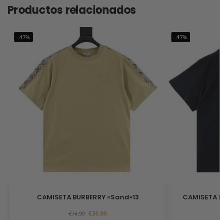
Productos relacionados
-47%
-47%
CAMISETA BURBERRY «Sand»13
CAMISETA 
€
39.90
€
74.90