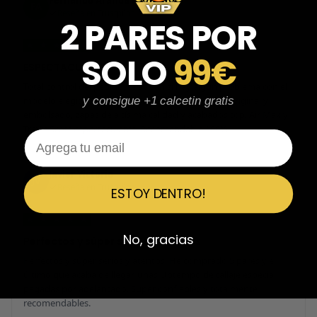
Fernando Aranda Morales
FA
Reseña en Trustpilot
2 PARES POR
★
★
★
★
★
SOLO
99€
ESPECTACULARES
Total control del pedido, te avisan si hay algún problema con el
modelo elegido, empaquetado perfecto con caja original y
y consigue +1 calcetin gratis
embolsado, zapas de altísima calidad y acabados top. Air Max y
Travis Scott espectaculares. Recomendable 100%.
Email
Javier Victorio
JV
Reseña en Trustpilot
ESTOY DENTRO!
★
★
★
★
★
No, gracias
Perfectos y súper serios y atentos
Perfectos y súper serios y atentos. He comprado 5 pares y el
último que acaba de llegar, unas Uptempo de tallaje especial
pagadas por adelantado. Súper confiables y totalmente
recomendables.