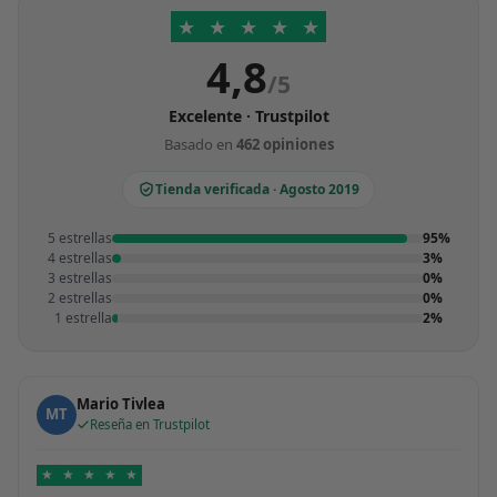
★
★
★
★
★
4,8
/5
Excelente · Trustpilot
Basado en
462 opiniones
Tienda verificada · Agosto 2019
5 estrellas
95%
4 estrellas
3%
3 estrellas
0%
2 estrellas
0%
1 estrella
2%
Mario Tivlea
MT
Reseña en Trustpilot
★
★
★
★
★