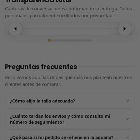
Capturas de conversaciones confirmando la entrega. Datos
personales parcialmente ocultados por privacidad.
Entrega confirmada
Preguntas frecuentes
Resolvemos aquí las dudas que más nos plantean nuestros
clientes antes de comprar.
¿Cómo elijo la talla adecuada?
Justo encima del botón de «Añadir al carrito» tienes nuestra
¿Cuánto tardan los envíos y cómo consulto mi
guía de tallas, pensada para ayudarte a acertar a la
número de seguimiento?
primera. Por lo general, nuestros productos tallan de forma
estándar: te recomendamos elegir la talla que usas
En cuanto confirmes tu pedido nos ponemos en marcha:
¿Qué pasa si mi pedido se retiene en la aduana?
habitualmente. Si estás entre dos números, opta siempre
recibirás tu número de seguimiento por email en un plazo