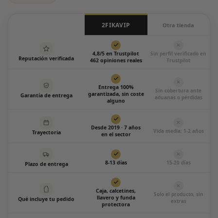
2FIKAVIP
Otra tienda
4,8/5 en Trustpilot
Sin perfil verificado en
Reputación verificada
462 opiniones reales
Trustpilot
Entrega 100%
Sin cobertura ante
garantizada, sin coste
Garantía de entrega
aduanas o pérdidas
alguno
Desde 2019 · 7 años
Vida media: 1-2 años
Trayectoria
en el sector
8-13 días
15-20 días
Plazo de entrega
Caja, calcetines,
Solo el producto, sin
llavero y funda
Qué incluye tu pedido
extras
protectora