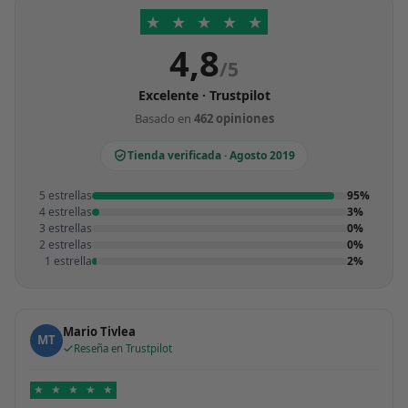
★
★
★
★
★
4,8
/5
Excelente · Trustpilot
Basado en
462 opiniones
Tienda verificada · Agosto 2019
5 estrellas
95%
4 estrellas
3%
3 estrellas
0%
2 estrellas
0%
1 estrella
2%
Mario Tivlea
MT
Reseña en Trustpilot
★
★
★
★
★