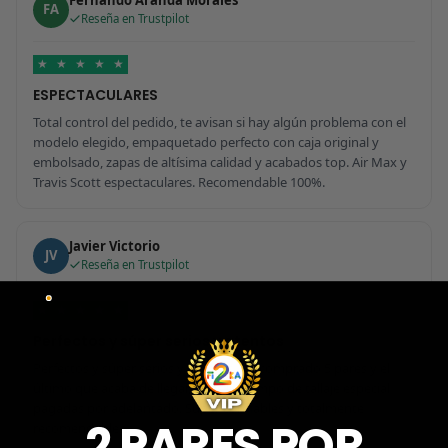
Fernando Aranda Morales
FA
Reseña en Trustpilot
★
★
★
★
★
ESPECTACULARES
Total control del pedido, te avisan si hay algún problema con el
modelo elegido, empaquetado perfecto con caja original y
embolsado, zapas de altísima calidad y acabados top. Air Max y
Travis Scott espectaculares. Recomendable 100%.
Javier Victorio
JV
Reseña en Trustpilot
★
★
★
★
★
Perfectos y súper serios y atentos
Perfectos y súper serios y atentos. He comprado 5 pares y el
último que acaba de llegar, unas Uptempo de tallaje especial
pagadas por adelantado. Súper confiables y totalmente
2 PARES POR
recomendables.