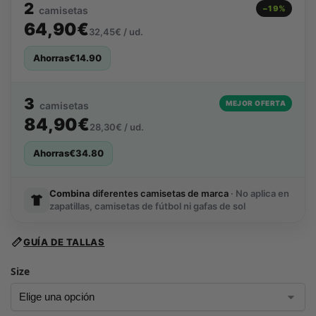
2
−19%
camisetas
64,90€
32,45€ / ud.
Ahorras
€
14.90
3
MEJOR OFERTA
camisetas
84,90€
28,30€ / ud.
Ahorras
€
34.80
Combina
diferentes camisetas de marca
· No aplica en
zapatillas, camisetas de fútbol ni gafas de sol
GUÍA DE TALLAS
Size