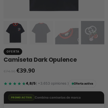
OFERTA
Camiseta Dark Opulence
€
39.90
€
74.90
4,8/5
( +3.653 opiniones )
Oferta activa
Combina camisetas de marca
PROMO ACTIVA