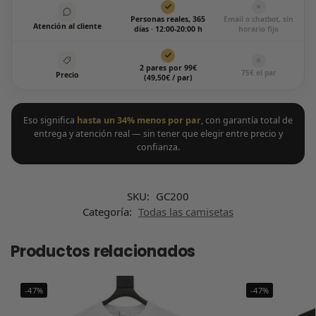
Personas reales, 365
Email o chatbot, sin
Atención al cliente
días · 12:00-20:00 h
horario fijo
2 pares por 99€
75€ el par
Precio
(49,50€ / par)
Eso significa
hasta un 34% menos por par
, con garantía total de
entrega y atención real — sin tener que elegir entre precio y
confianza.
SKU:
GC200
Categoría:
Todas las camisetas
Productos relacionados
-47%
-47%