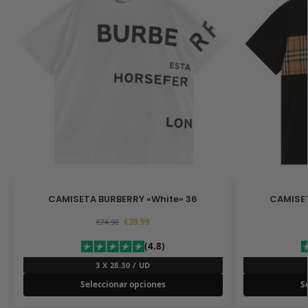
CAMISETA BURBERRY «White» 36
CAMISET
€
39.99
€
74.90
(4.8)
3 X 28.30 / UD
Seleccionar opciones
S