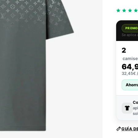
PROMO
Se aplica
2
camise
64,
32,45€ /
Ahorr
C
ap
so
GUÍA D