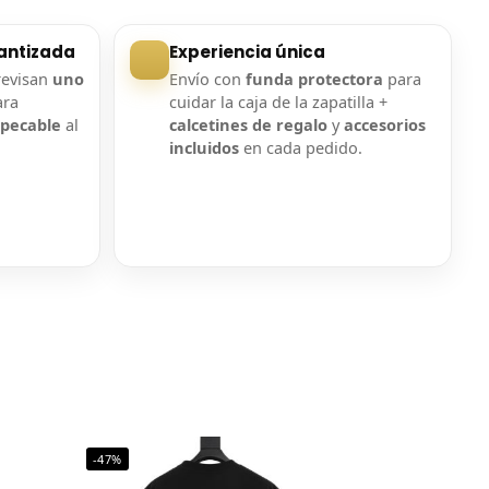
antizada
Experiencia única
revisan
uno
Envío con
funda protectora
para
ara
cuidar la caja de la zapatilla +
mpecable
al
calcetines de regalo
y
accesorios
incluidos
en cada pedido.
-47%