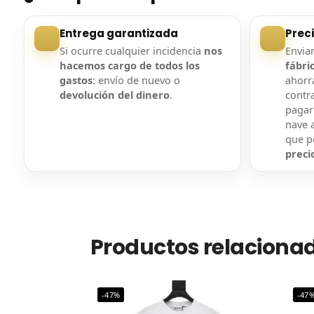
Entrega garantizada
Prec
Si ocurre cualquier incidencia
nos
Envi
hacemos cargo de todos los
fábri
gastos
: envío de nuevo o
ahorra
devolución del dinero
.
contr
pagar
nave a
que 
preci
Productos relaciona
-47%
-47