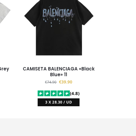
Grey
CAMISETA BALENCIAGA «Black
Blue» 11
€
39.90
€
74.90
(4.8)
3 X 28.30 / UD