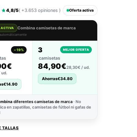
4,8/5
( +3.653 opiniones )
Oferta activa
Combina camisetas de marca
 ACTIVA
 automáticamente
3
−19%
MEJOR OFERTA
tas
camisetas
90€
84,90€
28,30€ / ud.
 ud.
Ahorras
€
34.80
as
€
14.90
ombina
diferentes camisetas de marca
· No
lica en zapatillas, camisetas de fútbol ni gafas de
l
E TALLAS