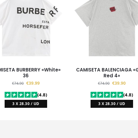
ISETA BURBERRY «White»
CAMISETA BALENCIAGA «
36
Red 4»
€
39.99
€
39.90
€
74.90
€
74.90
(4.8)
(4.8)
3 X 28.30 / UD
3 X 28.30 / UD