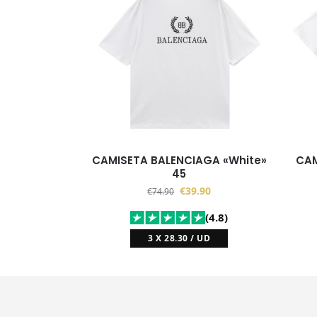
CAMISETA BALENCIAGA «White»
CAM
45
€
39.90
€
74.90
(4.8)
3 X 28.30 / UD