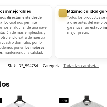
ios inmejorables
Máxima calidad gar
amos
directamente desde
Todos los productos se 
ca
. Lo cual nos permite
a uno
antes del envío p
rnos el alquiler de una nave,
garantizar un
estado i
atación de más empleados y
mejor precio.
 otro envío extra de nuestra
 vuestro domicilio, por lo
podemos poner
los mejores
os
manteniendo la calidad.
SKU:
DS_594734
Categoría:
Todas las camisetas
dos
%
-47%