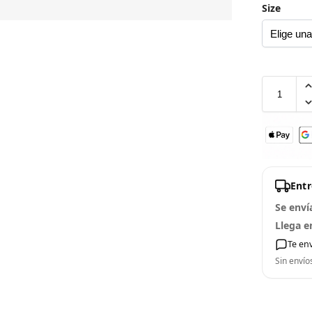
Size
Ent
Se enví
Llega e
Te en
Sin envío