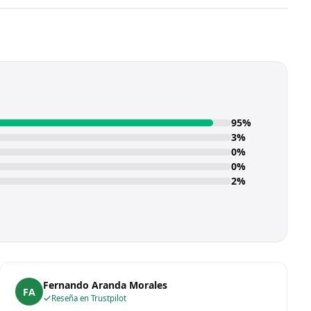
95%
3%
0%
0%
2%
Fernando Aranda Morales
FA
Reseña en Trustpilot