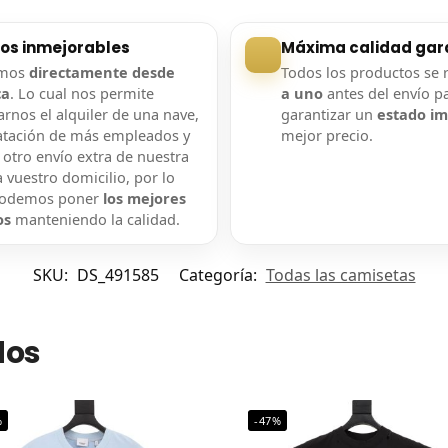
ios inmejorables
Máxima calidad gar
amos
directamente desde
Todos los productos se 
ca
. Lo cual nos permite
a uno
antes del envío p
rnos el alquiler de una nave,
garantizar un
estado i
atación de más empleados y
mejor precio.
 otro envío extra de nuestra
 vuestro domicilio, por lo
podemos poner
los mejores
os
manteniendo la calidad.
SKU:
DS_491585
Categoría:
Todas las camisetas
dos
%
-47%