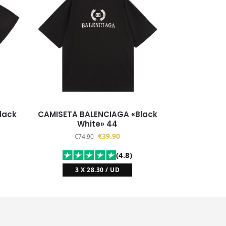
lack
CAMISETA BALENCIAGA «Black
White» 44
€
39.90
€
74.90
(4.8)
3 X 28.30 / UD