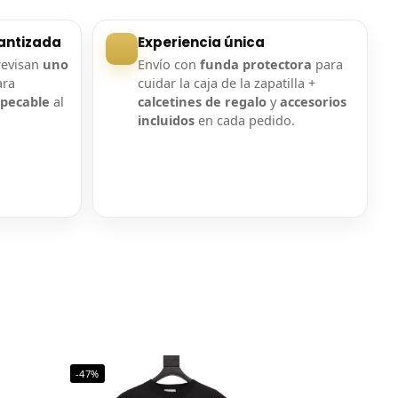
antizada
Experiencia única
revisan
uno
Envío con
funda protectora
para
ara
cuidar la caja de la zapatilla +
mpecable
al
calcetines de regalo
y
accesorios
incluidos
en cada pedido.
-47%