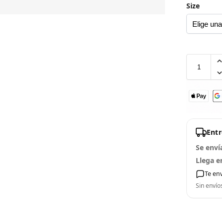
Size
Ent
Se enví
Llega e
Te en
Sin envío