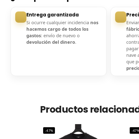
Entrega garantizada
Prec
Si ocurre cualquier incidencia
nos
Envi
hacemos cargo de todos los
fábri
gastos
: envío de nuevo o
ahorra
devolución del dinero
.
contr
pagar
nave a
que 
preci
Productos relaciona
-47%
-47