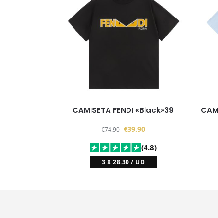
CAMISETA FENDI «Black»39
CAM
€
39.90
€
74.90
(4.8)
3 X 28.30 / UD