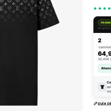
PROMO
Se aplica
2
camise
64,
32,45€ /
Ahorr
C
ap
so
GUÍA D