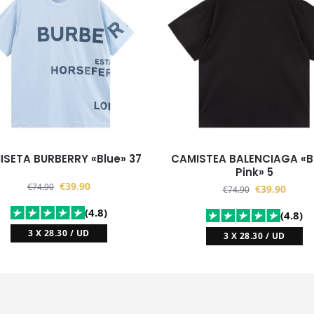
ISETA BURBERRY «Blue» 37
CAMISTEA BALENCIAGA «B
Pink» 5
€
39.90
€
74.90
€
39.90
€
74.90
(4.8)
(4.8)
3 X 28.30 / UD
3 X 28.30 / UD