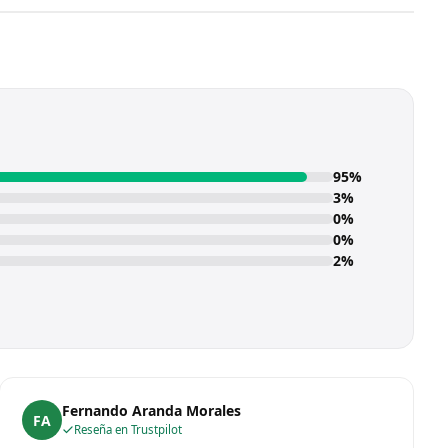
95%
3%
0%
0%
2%
Fernando Aranda Morales
FA
Reseña en Trustpilot