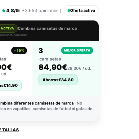
4,8/5
( +3.653 opiniones )
Oferta activa
Combina camisetas de marca
 ACTIVA
 automáticamente
3
−19%
MEJOR OFERTA
tas
camisetas
90€
84,90€
28,30€ / ud.
 ud.
Ahorras
€
34.80
as
€
14.90
ombina
diferentes camisetas de marca
· No
lica en zapatillas, camisetas de fútbol ni gafas de
l
E TALLAS