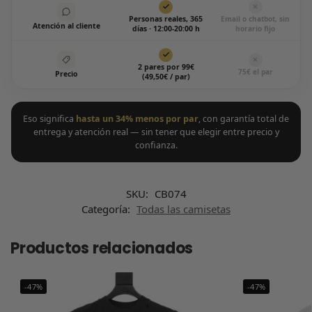
Personas reales, 365
Email o chatbot, sin
Atención al cliente
días · 12:00-20:00 h
horario fijo
2 pares por 99€
75€ el par
Precio
(49,50€ / par)
Eso significa
hasta un 34% menos por par
, con garantía total de
entrega y atención real — sin tener que elegir entre precio y
confianza.
SKU:
CB074
Categoría:
Todas las camisetas
Productos relacionados
-47%
-47%