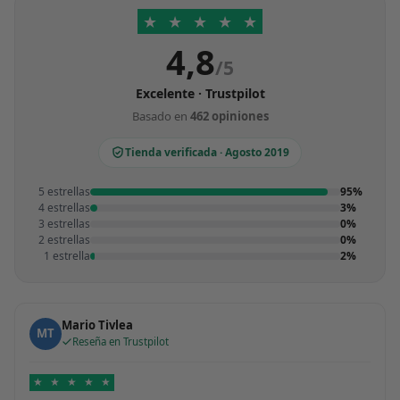
★
★
★
★
★
4,8
/5
Excelente · Trustpilot
Basado en
462 opiniones
Tienda verificada · Agosto 2019
5 estrellas
95%
4 estrellas
3%
3 estrellas
0%
2 estrellas
0%
1 estrella
2%
Mario Tivlea
MT
Reseña en Trustpilot
★
★
★
★
★