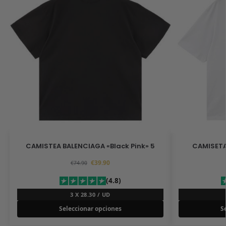
CAMISTEA BALENCIAGA «Black Pink» 5
CAMISETA
€
39.90
€
74.90
(4.8)
3 X 28.30 / UD
Seleccionar opciones
S