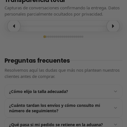
Capturas de conversaciones confirmando la entrega. Datos
personales parcialmente ocultados por privacidad.
Entrega confirmada
Preguntas frecuentes
Resolvemos aquí las dudas que más nos plantean nuestros
clientes antes de comprar.
¿Cómo elijo la talla adecuada?
Justo encima del botón de «Añadir al carrito» tienes nuestra
¿Cuánto tardan los envíos y cómo consulto mi
guía de tallas, pensada para ayudarte a acertar a la
número de seguimiento?
primera. Por lo general, nuestros productos tallan de forma
estándar: te recomendamos elegir la talla que usas
En cuanto confirmes tu pedido nos ponemos en marcha:
¿Qué pasa si mi pedido se retiene en la aduana?
habitualmente. Si estás entre dos números, opta siempre
recibirás tu número de seguimiento por email en un plazo