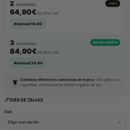
2
−19%
camisetas
64,90€
32,45€ / ud.
Ahorras
€
14.90
3
MEJOR OFERTA
camisetas
84,90€
28,30€ / ud.
Ahorras
€
34.80
Combina
diferentes camisetas de marca
· No aplica en
zapatillas, camisetas de fútbol ni gafas de sol
GUÍA DE TALLAS
Size