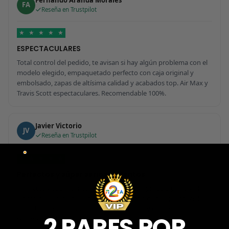
Fernando Aranda Morales
FA
Reseña en Trustpilot
★
★
★
★
★
ESPECTACULARES
Total control del pedido, te avisan si hay algún problema con el
modelo elegido, empaquetado perfecto con caja original y
embolsado, zapas de altísima calidad y acabados top. Air Max y
Travis Scott espectaculares. Recomendable 100%.
Javier Victorio
JV
Reseña en Trustpilot
★
★
★
★
★
Perfectos y súper serios y atentos
Perfectos y súper serios y atentos. He comprado 5 pares y el
último que acaba de llegar, unas Uptempo de tallaje especial
pagadas por adelantado. Súper confiables y totalmente
2 PARES POR
recomendables.