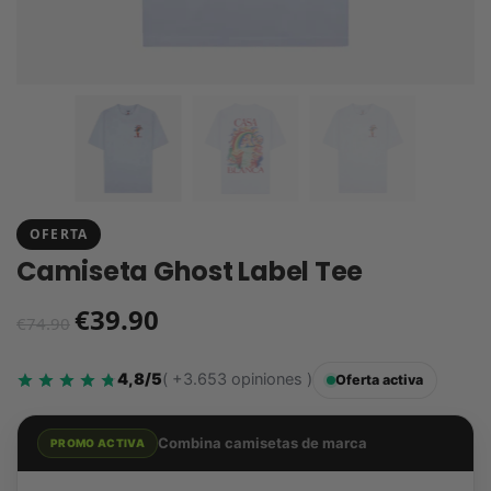
OFERTA
Camiseta Ghost Label Tee
€
39.90
€
74.90
4,8/5
( +3.653 opiniones )
Oferta activa
Combina camisetas de marca
PROMO ACTIVA