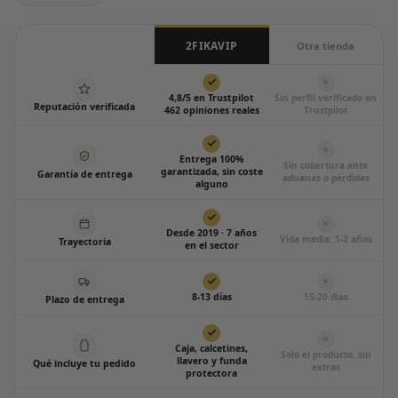
2FIKAVIP
Otra tienda
4,8/5 en Trustpilot
Sin perfil verificado en
Reputación verificada
462 opiniones reales
Trustpilot
Entrega 100%
Sin cobertura ante
garantizada, sin coste
Garantía de entrega
aduanas o pérdidas
alguno
Desde 2019 · 7 años
Vida media: 1-2 años
Trayectoria
en el sector
8-13 días
15-20 días
Plazo de entrega
Caja, calcetines,
Solo el producto, sin
llavero y funda
Qué incluye tu pedido
extras
protectora