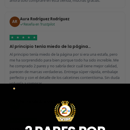
ahora solo compraré en esta tienda, muchas gracias.
Aura Rodríguez Rodríguez
AR
Reseña en Trustpilot
★
★
★
★
★
Al principio tenía miedo de la página…
Al principio tenía miedo de la página por si era una estafa, pero
me ha sorprendido para bien porque todo ha sido increíble. Me
he comprado 2 pares y no sabría decir cuál tiene mejor calidad,
parecen de marcas verdaderas. Entrega súper rápida, embalaje
perfecto y con el detalle de los calcetines contentísima. Sin duda
volvería a comprar.
Fernando Aranda Morales
FA
Reseña en Trustpilot
★
★
★
★
★
ESPECTACULARES