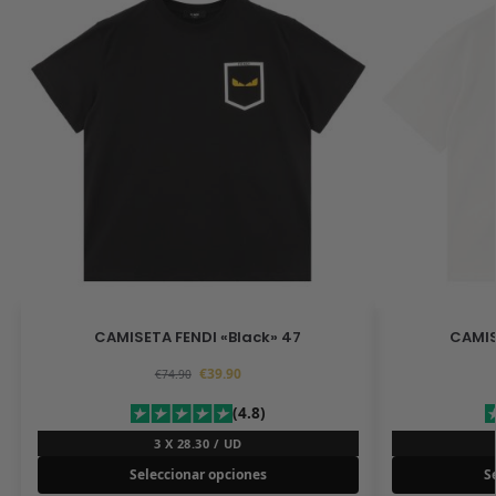
CAMISETA FENDI «Black» 47
CAMIS
€
39.90
€
74.90
(4.8)
3 X 28.30 / UD
Seleccionar opciones
S