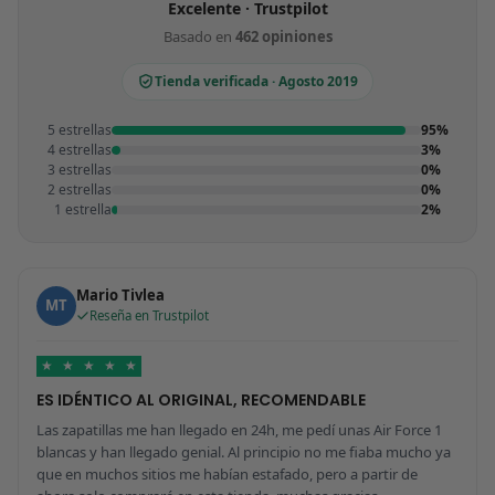
Excelente · Trustpilot
Basado en
462 opiniones
Tienda verificada · Agosto 2019
5 estrellas
95%
4 estrellas
3%
3 estrellas
0%
2 estrellas
0%
1 estrella
2%
Mario Tivlea
MT
Reseña en Trustpilot
★
★
★
★
★
ES IDÉNTICO AL ORIGINAL, RECOMENDABLE
Las zapatillas me han llegado en 24h, me pedí unas Air Force 1
blancas y han llegado genial. Al principio no me fiaba mucho ya
que en muchos sitios me habían estafado, pero a partir de