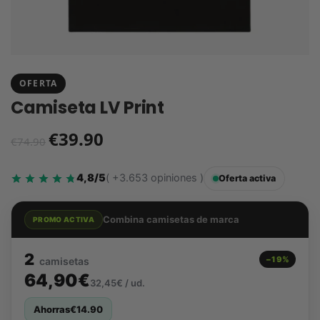
OFERTA
Camiseta LV Print
€
39.90
€
74.90
4,8/5
( +3.653 opiniones )
Oferta activa
Combina camisetas de marca
PROMO ACTIVA
2
−19%
camisetas
64,90€
32,45€ / ud.
Ahorras
€
14.90