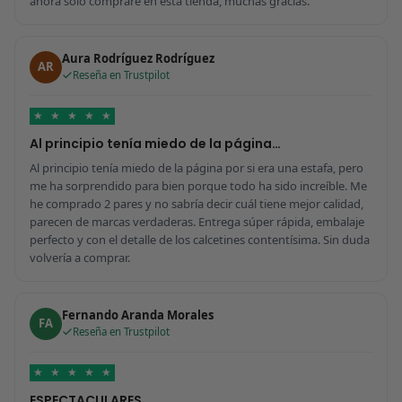
ahora solo compraré en esta tienda, muchas gracias.
Aura Rodríguez Rodríguez
AR
Reseña en Trustpilot
★
★
★
★
★
Al principio tenía miedo de la página…
Al principio tenía miedo de la página por si era una estafa, pero
me ha sorprendido para bien porque todo ha sido increíble. Me
he comprado 2 pares y no sabría decir cuál tiene mejor calidad,
parecen de marcas verdaderas. Entrega súper rápida, embalaje
perfecto y con el detalle de los calcetines contentísima. Sin duda
volvería a comprar.
Fernando Aranda Morales
FA
Reseña en Trustpilot
★
★
★
★
★
ESPECTACULARES