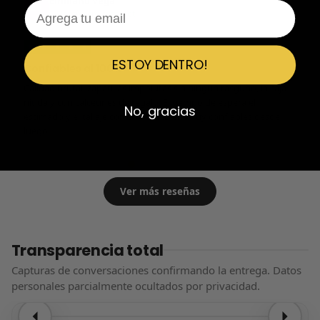
Emiliano Vega
Email
EV
Reseña en Trustpilot
★
★
★
★
★
ESTOY DENTRO!
Confiables al 100%
Calidad brutal, zapatillas impolutas sin ningún rasguño, la caja
nítida y con calcetines de regalo. El tiempo de espera el
No, gracias
estimado y el tallaje correcto también. Muy confiables desde
luego.
Ver más reseñas
Transparencia total
Capturas de conversaciones confirmando la entrega. Datos
personales parcialmente ocultados por privacidad.