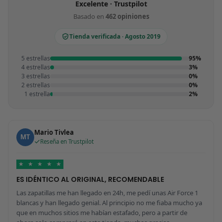
Excelente · Trustpilot
Basado en
462 opiniones
Tienda verificada · Agosto 2019
5 estrellas
95%
4 estrellas
3%
3 estrellas
0%
2 estrellas
0%
1 estrella
2%
Mario Tivlea
MT
Reseña en Trustpilot
★
★
★
★
★
ES IDÉNTICO AL ORIGINAL, RECOMENDABLE
Las zapatillas me han llegado en 24h, me pedí unas Air Force 1
blancas y han llegado genial. Al principio no me fiaba mucho ya
que en muchos sitios me habían estafado, pero a partir de