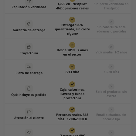
4,8/5 en Trustpilot
Sin perfil verificado en
Reputación verificada
462 opiniones reales
Trustpilot
Entrega 100%
Sin cobertura ante
garantizada, sin coste
Garantía de entrega
aduanas o pérdidas
alguno
Desde 2019 · 7 años
Vida media: 1-2 años
Trayectoria
en el sector
8-13 días
15-20 días
Plazo de entrega
Caja, calcetines,
Solo el producto, sin
llavero y funda
Qué incluye tu pedido
extras
protectora
Personas reales, 365
Email o chatbot, sin
Atención al cliente
días · 12:00-20:00 h
horario fijo
2 pares por 99€