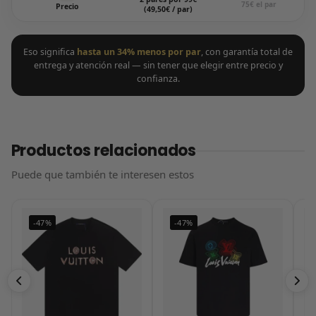
75€ el par
Precio
(49,50€ / par)
Eso significa
hasta un 34% menos por par
, con garantía total de
entrega y atención real — sin tener que elegir entre precio y
confianza.
Productos relacionados
Puede que también te interesen estos
-47%
-47%