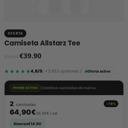
OFERTA
Camiseta Allstarz Tee
€
39.90
€
74.90
4,8/5
( +3.653 opiniones )
Oferta activa
Combina camisetas de marca
PROMO ACTIVA
2
−19%
camisetas
64,90€
32,45€ / ud.
Ahorras
€
14.90