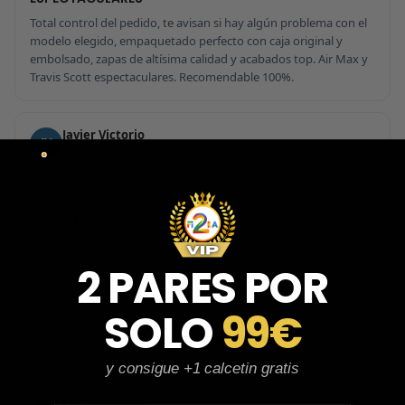
Total control del pedido, te avisan si hay algún problema con el
modelo elegido, empaquetado perfecto con caja original y
embolsado, zapas de altísima calidad y acabados top. Air Max y
Travis Scott espectaculares. Recomendable 100%.
Javier Victorio
JV
Reseña en Trustpilot
★
★
★
★
★
Perfectos y súper serios y atentos
Perfectos y súper serios y atentos. He comprado 5 pares y el
último que acaba de llegar, unas Uptempo de tallaje especial
2 PARES POR
pagadas por adelantado. Súper confiables y totalmente
recomendables.
SOLO
99€
Ver 3 reseñas más de Javier
y consigue +1 calcetin gratis