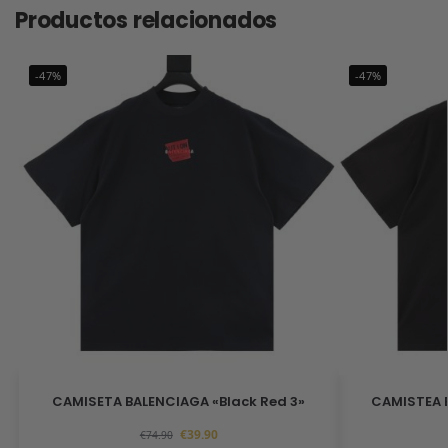
Productos relacionados
-47%
-47%
CAMISETA BALENCIAGA «Black Red 3»
CAMISTEA B
€
39.90
€
74.90