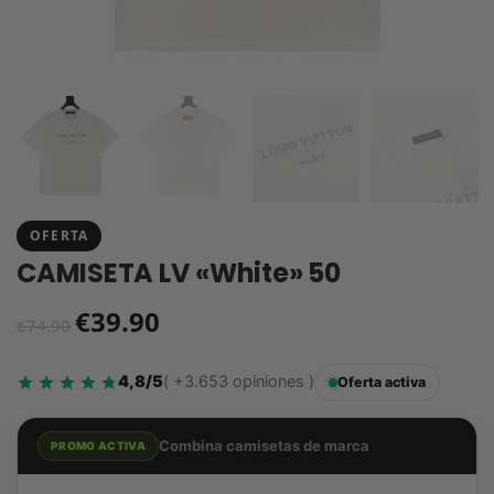
OFERTA
CAMISETA LV «White» 50
€
39.90
€
74.90
4,8/5
( +3.653 opiniones )
Oferta activa
Combina camisetas de marca
PROMO ACTIVA