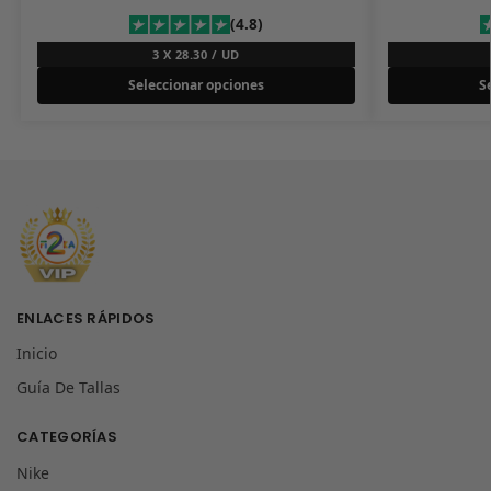
(4.8)
3 X 28.30 / UD
Seleccionar opciones
S
ENLACES RÁPIDOS
Inicio
Guía De Tallas
CATEGORÍAS
Nike