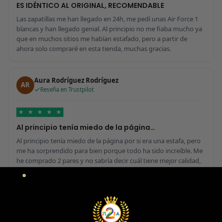
ES IDÉNTICO AL ORIGINAL, RECOMENDABLE
Las zapatillas me han llegado en 24h, me pedí unas Air Force 1
blancas y han llegado genial. Al principio no me fiaba mucho ya
que en muchos sitios me habían estafado, pero a partir de
ahora solo compraré en esta tienda, muchas gracias.
Aura Rodríguez Rodríguez
AR
Reseña en Trustpilot
★
★
★
★
★
Al principio tenía miedo de la página…
Al principio tenía miedo de la página por si era una estafa, pero
me ha sorprendido para bien porque todo ha sido increíble. Me
he comprado 2 pares y no sabría decir cuál tiene mejor calidad,
parecen de marcas verdaderas. Entrega súper rápida, embalaje
perfecto y con el detalle de los calcetines contentísima. Sin duda
volvería a comprar.