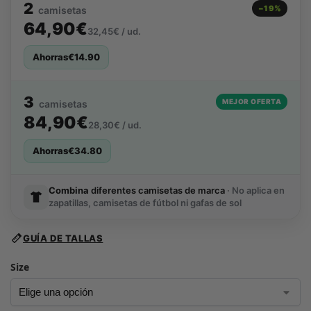
2
−19%
camisetas
64,90€
32,45€ / ud.
Ahorras
€
14.90
3
MEJOR OFERTA
camisetas
84,90€
28,30€ / ud.
Ahorras
€
34.80
Combina
diferentes camisetas de marca
· No aplica en
zapatillas, camisetas de fútbol ni gafas de sol
GUÍA DE TALLAS
Size