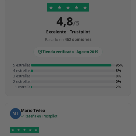
★
★
★
★
★
4,8
/5
Excelente · Trustpilot
Basado en
462 opiniones
Tienda verificada · Agosto 2019
5 estrellas
95%
4 estrellas
3%
3 estrellas
0%
2 estrellas
0%
1 estrella
2%
Mario Tivlea
MT
Reseña en Trustpilot
★
★
★
★
★