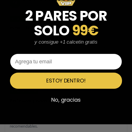
Fernando Aranda Morales
FA
Reseña en Trustpilot
2 PARES POR
★
★
★
★
★
SOLO
99€
ESPECTACULARES
Total control del pedido, te avisan si hay algún problema con el
modelo elegido, empaquetado perfecto con caja original y
y consigue +1 calcetin gratis
embolsado, zapas de altísima calidad y acabados top. Air Max y
Travis Scott espectaculares. Recomendable 100%.
Email
Javier Victorio
JV
Reseña en Trustpilot
ESTOY DENTRO!
★
★
★
★
★
No, gracias
Perfectos y súper serios y atentos
Perfectos y súper serios y atentos. He comprado 5 pares y el
último que acaba de llegar, unas Uptempo de tallaje especial
pagadas por adelantado. Súper confiables y totalmente
recomendables.