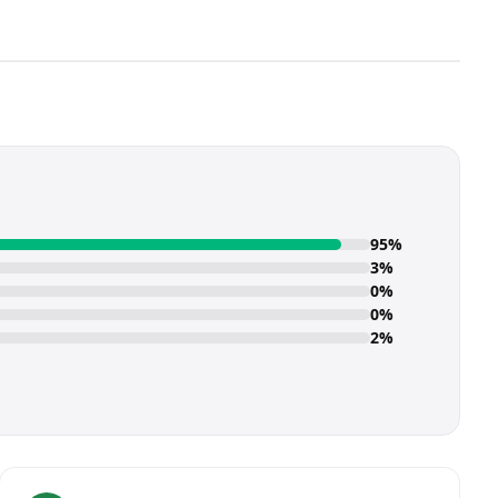
95%
3%
0%
0%
2%