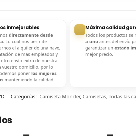
?
ios inmejorables
Máxima calidad gar
amos
directamente desde
Todos los productos se 
ca
. Lo cual nos permite
a uno
antes del envío p
rnos el alquiler de una nave,
garantizar un
estado i
atación de más empleados y
mejor precio.
 otro envío extra de nuestra
 vuestro domicilio, por lo
podemos poner
los mejores
os
manteniendo la calidad.
/D
Categorías:
Camiseta Moncler
,
Camisetas
,
Todas las c
dos