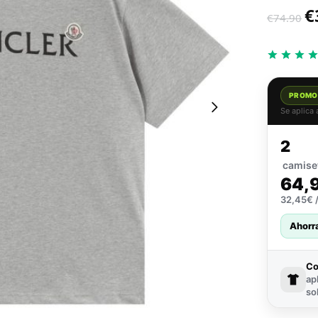
€
€
74.90
PROMO
Se aplica
2
camise
64,
32,45€ /
Ahorr
C
ap
so