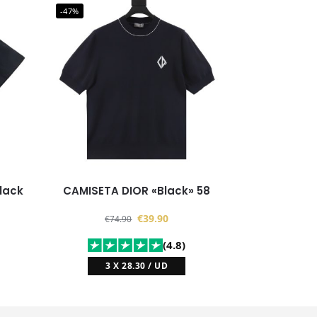
-47%
lack
CAMISETA DIOR «Black» 58
€
39.90
€
74.90
(4.8)
3 X 28.30 / UD