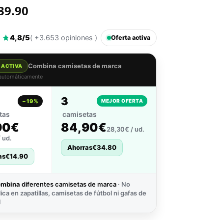
39.90
4,8/5
( +3.653 opiniones )
Oferta activa
Combina camisetas de marca
 ACTIVA
 automáticamente
3
−19%
MEJOR OFERTA
tas
camisetas
90€
84,90€
28,30€ / ud.
 ud.
Ahorras
€
34.80
as
€
14.90
ombina
diferentes camisetas de marca
· No
lica en zapatillas, camisetas de fútbol ni gafas de
l