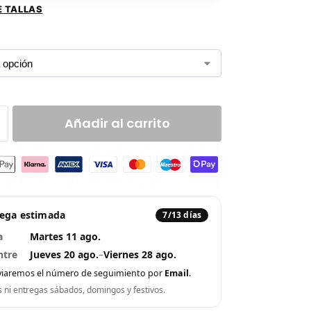
E TALLAS
Añadir al carrito
rega estimada
7/13 días
a
Martes 11 ago.
ntre
Jueves 20 ago.
–
Viernes 28 ago.
viaremos el número de seguimiento por
Email
.
s ni entregas sábados, domingos y festivos.