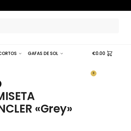
Buscar
CORTOS
GAFAS DE SOL
€
0.00
0
ISETA
CLER «Grey»