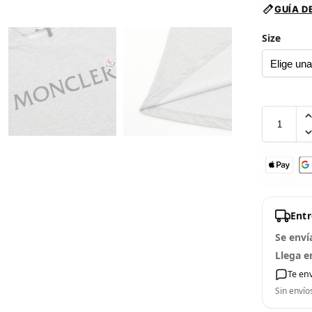
GUÍA D
Size
Ent
Se enví
Llega e
Te en
Sin envío