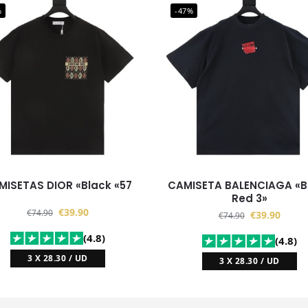
%
-47%
MISETAS DIOR «Black «57
CAMISETA BALENCIAGA «B
Red 3»
€
39.90
€
74.90
€
39.90
€
74.90
(4.8)
(4.8)
3 X 28.30 / UD
3 X 28.30 / UD