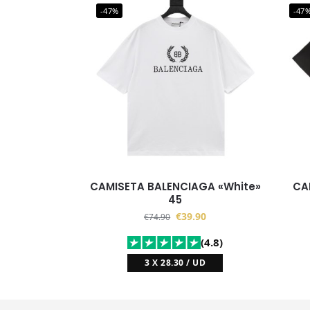
-47%
-47
CAMISETA BALENCIAGA «White»
CA
45
€
39.90
€
74.90
(4.8)
3 X 28.30 / UD