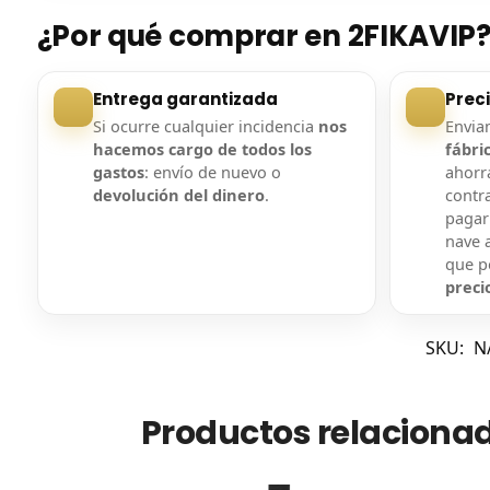
¿Por qué comprar en 2FIKAVIP
Entrega garantizada
Prec
Si ocurre cualquier incidencia
nos
Envi
hacemos cargo de todos los
fábri
gastos
: envío de nuevo o
ahorra
devolución del dinero
.
contr
pagar
nave a
que 
preci
SKU:
N
Productos relaciona