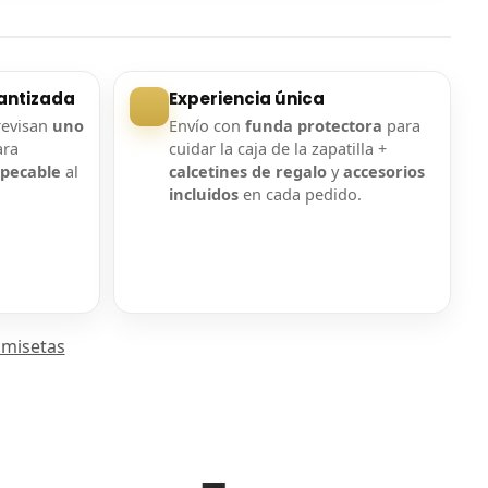
antizada
Experiencia única
revisan
uno
Envío con
funda protectora
para
ara
cuidar la caja de la zapatilla +
mpecable
al
calcetines de regalo
y
accesorios
incluidos
en cada pedido.
amisetas