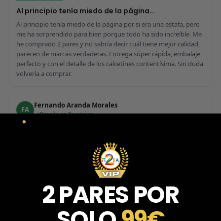
Al principio tenía miedo de la página…
Al principio tenía miedo de la página por si era una estafa, pero
me ha sorprendido para bien porque todo ha sido increíble. Me
he comprado 2 pares y no sabría decir cuál tiene mejor calidad,
parecen de marcas verdaderas. Entrega súper rápida, embalaje
perfecto y con el detalle de los calcetines contentísima. Sin duda
volvería a comprar.
Fernando Aranda Morales
FA
Reseña en Trustpilot
★
★
★
★
★
ESPECTACULARES
Total control del pedido, te avisan si hay algún problema con el
modelo elegido, empaquetado perfecto con caja original y
2 PARES POR
embolsado, zapas de altísima calidad y acabados top. Air Max y
Travis Scott espectaculares. Recomendable 100%.
SOLO
99€