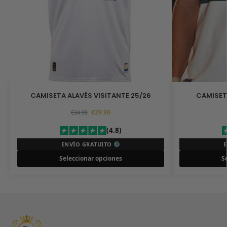
CAMISETA ALAVÉS VISITANTE 25/26
CAMISET
€
29.90
€
34.90
(4.8)
ENVÍO GRATUITO
Seleccionar opciones
S