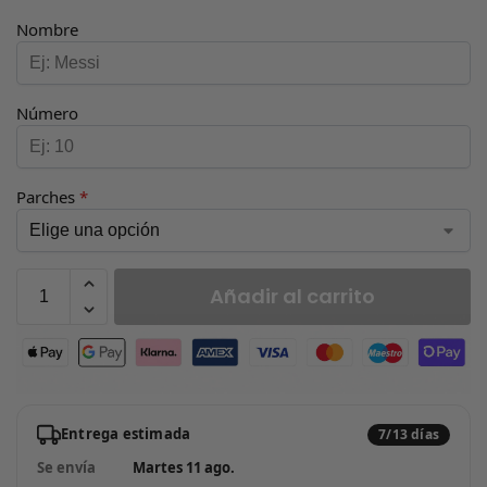
Nombre
Número
Parches
*
Añadir al carrito
Entrega estimada
7/13 días
Se envía
Martes 11 ago.