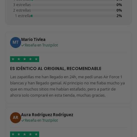
3 estrellas
0%
2 estrellas
0%
1 estrella
2%
Mario Tivlea
MT
Reseña en Trustpilot
★
★
★
★
★
ES IDÉNTICO AL ORIGINAL, RECOMENDABLE
Las zapatillas me han llegado en 24h, me pedí unas Air Force 1
blancas y han llegado genial. Al principio no me fiaba mucho ya
que en muchos sitios me habían estafado, pero a partir de
ahora solo compraré en esta tienda, muchas gracias.
Aura Rodríguez Rodríguez
AR
Reseña en Trustpilot
★
★
★
★
★