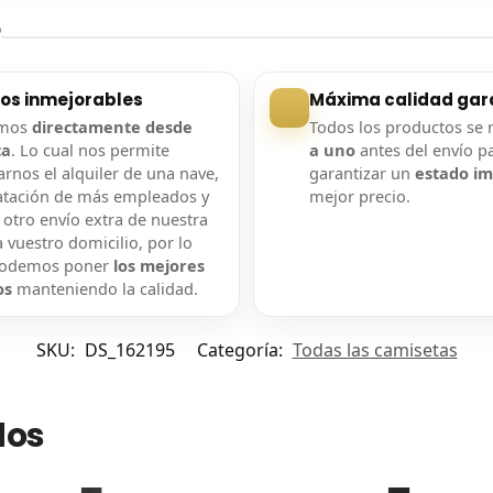
?
ios inmejorables
Máxima calidad gar
amos
directamente desde
Todos los productos se 
ca
. Lo cual nos permite
a uno
antes del envío p
rnos el alquiler de una nave,
garantizar un
estado i
atación de más empleados y
mejor precio.
 otro envío extra de nuestra
 vuestro domicilio, por lo
podemos poner
los mejores
os
manteniendo la calidad.
SKU:
DS_162195
Categoría:
Todas las camisetas
dos