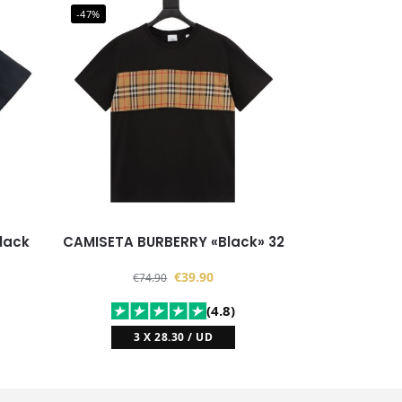
-47%
lack
CAMISETA BURBERRY «Black» 32
€
39.90
€
74.90
(4.8)
3 X 28.30 / UD