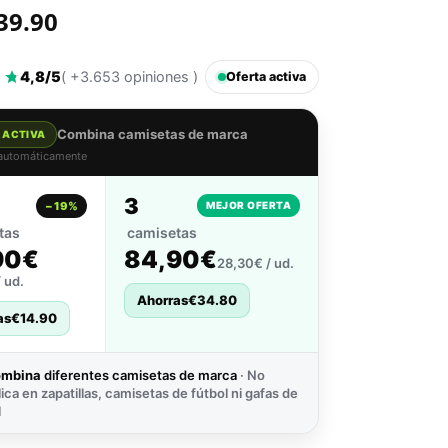
39.90
4,8/5
( +3.653 opiniones )
Oferta activa
Combina camisetas de marca
 ACTIVA
 automáticamente
3
−19%
MEJOR OFERTA
tas
camisetas
90€
84,90€
28,30€ / ud.
 ud.
Ahorras
€
34.80
as
€
14.90
ombina
diferentes camisetas de marca
· No
lica en zapatillas, camisetas de fútbol ni gafas de
l