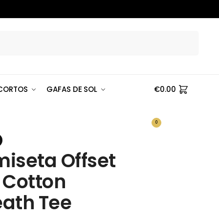
Buscar
CORTOS
GAFAS DE SOL
€
0.00
0
iseta Offset
 Cotton
ath Tee