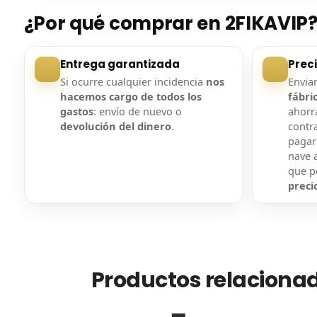
¿Por qué comprar en 2FIKAVIP
Entrega garantizada
Prec
Si ocurre cualquier incidencia
nos
Envi
hacemos cargo de todos los
fábri
gastos
: envío de nuevo o
ahorra
devolución del dinero
.
contr
pagar
nave a
que 
preci
Productos relaciona