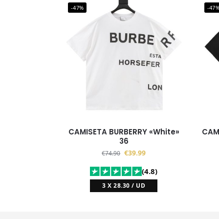
-47%
-47
CAMISETA BURBERRY «White»
CAM
36
€
39.99
€
74.90
(4.8)
3 X 28.30 / UD