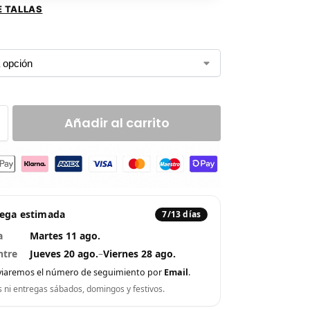
E TALLAS
Añadir al carrito
rega estimada
7/13 días
a
Martes 11 ago.
ntre
Jueves 20 ago.
–
Viernes 28 ago.
viaremos el número de seguimiento por
Email
.
s ni entregas sábados, domingos y festivos.