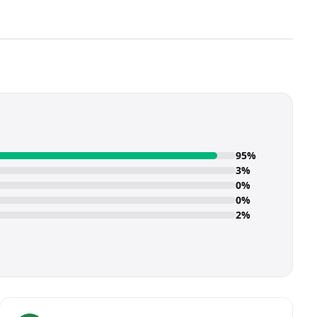
95%
3%
0%
0%
2%