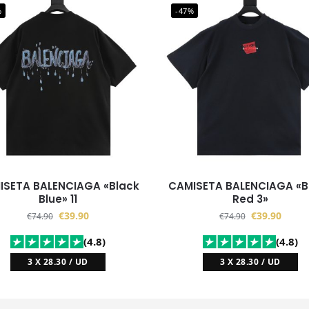
%
-47%
ISETA BALENCIAGA «Black
CAMISETA BALENCIAGA «B
Blue» 11
Red 3»
€
39.90
€
39.90
€
74.90
€
74.90
(4.8)
(4.8)
3 X 28.30 / UD
3 X 28.30 / UD