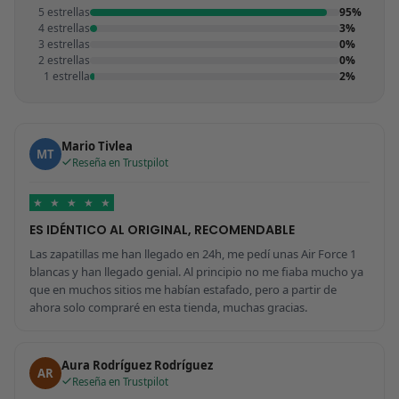
5 estrellas
95%
4 estrellas
3%
3 estrellas
0%
2 estrellas
0%
1 estrella
2%
Mario Tivlea
MT
Reseña en Trustpilot
★
★
★
★
★
ES IDÉNTICO AL ORIGINAL, RECOMENDABLE
Las zapatillas me han llegado en 24h, me pedí unas Air Force 1
blancas y han llegado genial. Al principio no me fiaba mucho ya
que en muchos sitios me habían estafado, pero a partir de
ahora solo compraré en esta tienda, muchas gracias.
Aura Rodríguez Rodríguez
AR
Reseña en Trustpilot