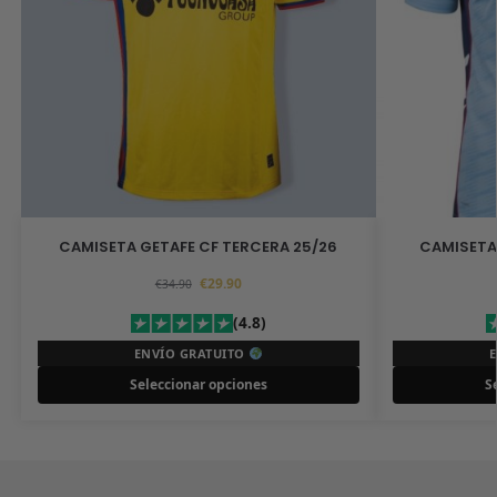
CAMISETA GETAFE CF TERCERA 25/26
CAMISETA
€
29.90
€
34.90
(4.8)
ENVÍO GRATUITO
Seleccionar opciones
S