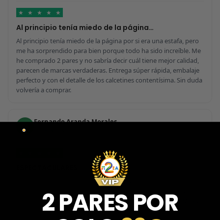
★
★
★
★
★
Al principio tenía miedo de la página…
Al principio tenía miedo de la página por si era una estafa, pero
me ha sorprendido para bien porque todo ha sido increíble. Me
he comprado 2 pares y no sabría decir cuál tiene mejor calidad,
parecen de marcas verdaderas. Entrega súper rápida, embalaje
perfecto y con el detalle de los calcetines contentísima. Sin duda
volvería a comprar.
Fernando Aranda Morales
FA
Reseña en Trustpilot
★
★
★
★
★
ESPECTACULARES
Total control del pedido, te avisan si hay algún problema con el
modelo elegido, empaquetado perfecto con caja original y
2 PARES POR
embolsado, zapas de altísima calidad y acabados top. Air Max y
Travis Scott espectaculares. Recomendable 100%.