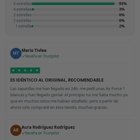
5 estrellas
95%
4 estrellas
3%
3 estrellas
0%
2 estrellas
0%
1 estrella
2%
Mario Tivlea
MT
Reseña en Trustpilot
★
★
★
★
★
ES IDÉNTICO AL ORIGINAL, RECOMENDABLE
Las zapatillas me han llegado en 24h, me pedí unas Air Force 1
blancas y han llegado genial. Al principio no me fiaba mucho ya
que en muchos sitios me habían estafado, pero a partir de
ahora solo compraré en esta tienda, muchas gracias.
Aura Rodríguez Rodríguez
AR
Reseña en Trustpilot