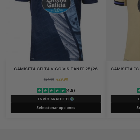
CAMISETA CELTA VIGO VISITANTE 25/26
CAMISETA FC 
€
29.90
€
34.90
(4.8)
ENVÍO GRATUITO
Seleccionar opciones
S