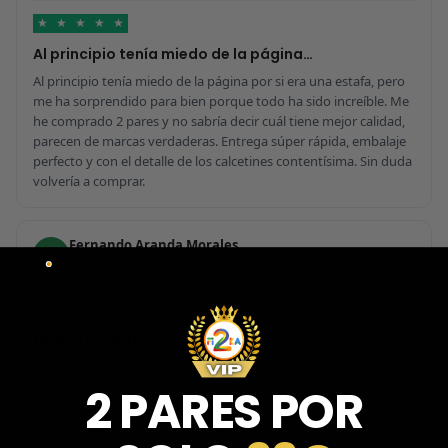
★
★
★
★
★
Al principio tenía miedo de la página…
Al principio tenía miedo de la página por si era una estafa, pero
me ha sorprendido para bien porque todo ha sido increíble. Me
he comprado 2 pares y no sabría decir cuál tiene mejor calidad,
parecen de marcas verdaderas. Entrega súper rápida, embalaje
perfecto y con el detalle de los calcetines contentísima. Sin duda
volvería a comprar.
Fernando Aranda Morales
FA
Reseña en Trustpilot
★
★
★
★
★
ESPECTACULARES
Total control del pedido, te avisan si hay algún problema con el
modelo elegido, empaquetado perfecto con caja original y
2 PARES POR
embolsado, zapas de altísima calidad y acabados top. Air Max y
Travis Scott espectaculares. Recomendable 100%.