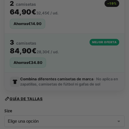
2
−19%
camisetas
64,90€
32,45€ / ud.
Ahorras
€
14.90
3
MEJOR OFERTA
camisetas
84,90€
28,30€ / ud.
Ahorras
€
34.80
Combina
diferentes camisetas de marca
· No aplica en
zapatillas, camisetas de fútbol ni gafas de sol
GUÍA DE TALLAS
Size