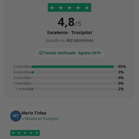
★
★
★
★
★
4,8
/5
Excelente · Trustpilot
Basado en
462 opiniones
Tienda verificada · Agosto 2019
5 estrellas
95%
4 estrellas
3%
3 estrellas
0%
2 estrellas
0%
1 estrella
2%
Mario Tivlea
MT
Reseña en Trustpilot
★
★
★
★
★