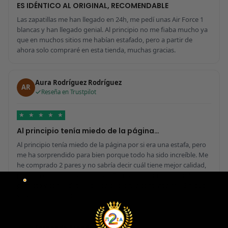
ES IDÉNTICO AL ORIGINAL, RECOMENDABLE
Las zapatillas me han llegado en 24h, me pedí unas Air Force 1
blancas y han llegado genial. Al principio no me fiaba mucho ya
que en muchos sitios me habían estafado, pero a partir de
ahora solo compraré en esta tienda, muchas gracias.
Aura Rodríguez Rodríguez
AR
Reseña en Trustpilot
★
★
★
★
★
Al principio tenía miedo de la página…
Al principio tenía miedo de la página por si era una estafa, pero
me ha sorprendido para bien porque todo ha sido increíble. Me
he comprado 2 pares y no sabría decir cuál tiene mejor calidad,
parecen de marcas verdaderas. Entrega súper rápida, embalaje
perfecto y con el detalle de los calcetines contentísima. Sin duda
volvería a comprar.