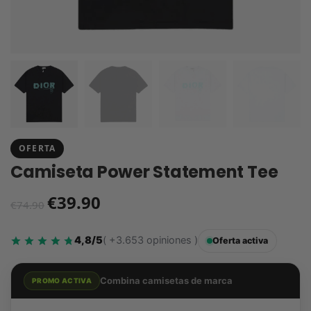
OFERTA
Camiseta Power Statement Tee
€
39.90
€
74.90
4,8/5
( +3.653 opiniones )
Oferta activa
Combina camisetas de marca
PROMO ACTIVA