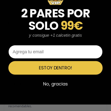
Fernando Aranda Morales
FA
Reseña en Trustpilot
2 PARES POR
★
★
★
★
★
SOLO
99€
ESPECTACULARES
Total control del pedido, te avisan si hay algún problema con el
modelo elegido, empaquetado perfecto con caja original y
y consigue +1 calcetin gratis
embolsado, zapas de altísima calidad y acabados top. Air Max y
Travis Scott espectaculares. Recomendable 100%.
Email
Javier Victorio
JV
Reseña en Trustpilot
ESTOY DENTRO!
★
★
★
★
★
No, gracias
Perfectos y súper serios y atentos
Perfectos y súper serios y atentos. He comprado 5 pares y el
último que acaba de llegar, unas Uptempo de tallaje especial
pagadas por adelantado. Súper confiables y totalmente
recomendables.