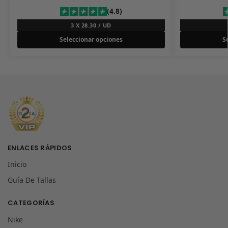
(4.8)
3 X 28.30 / UD
Seleccionar opciones
S
ENLACES RÁPIDOS
Inicio
Guía De Tallas
CATEGORÍAS
Nike