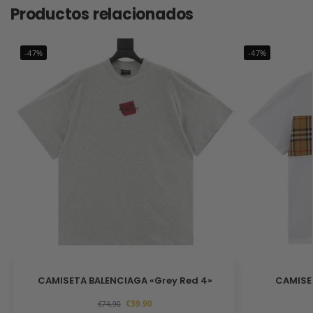
Productos relacionados
-47%
-47%
CAMISETA BALENCIAGA «Grey Red 4»
CAMISE
€
39.90
€
74.90