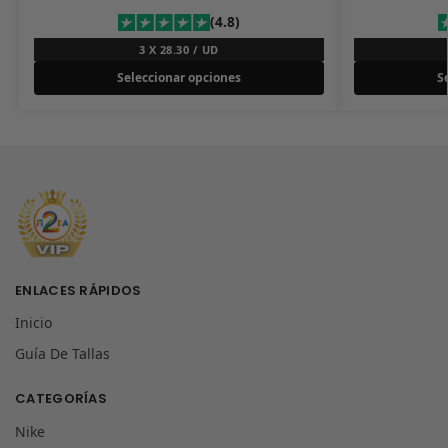
(4.8)
3 X 28.30 / UD
Seleccionar opciones
S
ENLACES RÁPIDOS
Inicio
Guía De Tallas
CATEGORÍAS
Nike