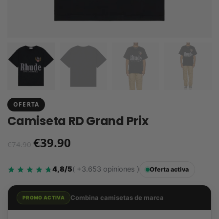
OFERTA
Camiseta RD Grand Prix
€
39.90
€
74.90
4,8/5
( +3.653 opiniones )
Oferta activa
Combina camisetas de marca
PROMO ACTIVA