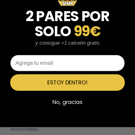
Fernando Aranda Morales
FA
Reseña en Trustpilot
2 PARES POR
★
★
★
★
★
SOLO
99€
ESPECTACULARES
Total control del pedido, te avisan si hay algún problema con el
modelo elegido, empaquetado perfecto con caja original y
y consigue +1 calcetin gratis
embolsado, zapas de altísima calidad y acabados top. Air Max y
Travis Scott espectaculares. Recomendable 100%.
Email
Javier Victorio
JV
Reseña en Trustpilot
ESTOY DENTRO!
★
★
★
★
★
No, gracias
Perfectos y súper serios y atentos
Perfectos y súper serios y atentos. He comprado 5 pares y el
último que acaba de llegar, unas Uptempo de tallaje especial
pagadas por adelantado. Súper confiables y totalmente
recomendables.