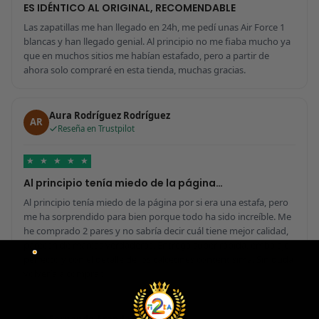
ES IDÉNTICO AL ORIGINAL, RECOMENDABLE
Las zapatillas me han llegado en 24h, me pedí unas Air Force 1
blancas y han llegado genial. Al principio no me fiaba mucho ya
que en muchos sitios me habían estafado, pero a partir de
ahora solo compraré en esta tienda, muchas gracias.
Aura Rodríguez Rodríguez
AR
Reseña en Trustpilot
★
★
★
★
★
Al principio tenía miedo de la página…
Al principio tenía miedo de la página por si era una estafa, pero
me ha sorprendido para bien porque todo ha sido increíble. Me
he comprado 2 pares y no sabría decir cuál tiene mejor calidad,
parecen de marcas verdaderas. Entrega súper rápida, embalaje
perfecto y con el detalle de los calcetines contentísima. Sin duda
volvería a comprar.