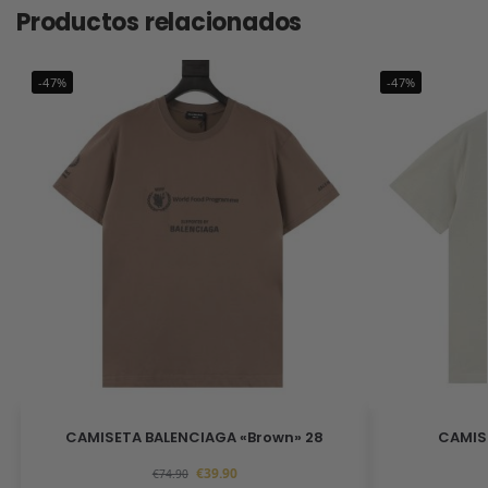
Productos relacionados
-47%
-47%
CAMISETA BALENCIAGA «Brown» 28
CAMIS
€
39.90
€
74.90