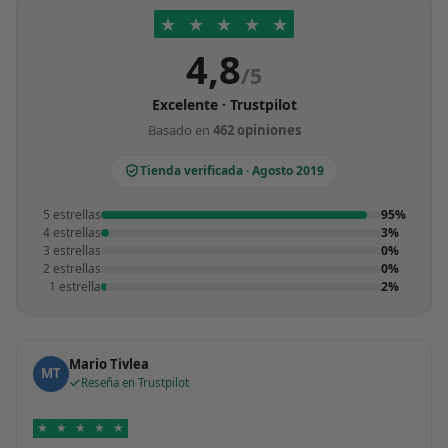
★
★
★
★
★
4,8
/5
Excelente · Trustpilot
Basado en
462 opiniones
Tienda verificada · Agosto 2019
5 estrellas
95%
4 estrellas
3%
3 estrellas
0%
2 estrellas
0%
1 estrella
2%
Mario Tivlea
MT
Reseña en Trustpilot
★
★
★
★
★