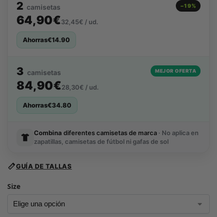
2
−19%
camisetas
64,90€
32,45€ / ud.
Ahorras
€
14.90
3
MEJOR OFERTA
camisetas
84,90€
28,30€ / ud.
Ahorras
€
34.80
Combina
diferentes camisetas de marca
· No aplica en
zapatillas, camisetas de fútbol ni gafas de sol
GUÍA DE TALLAS
Size