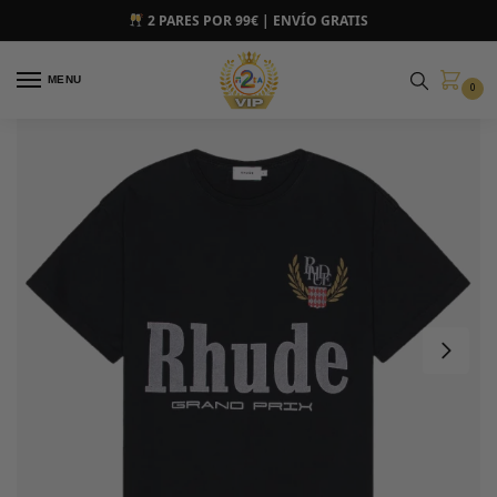
2 PARES POR 99€ | ENVÍO GRATIS
MENU
0