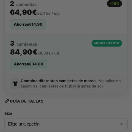
2
−19%
camisetas
64,90€
32,45€ / ud.
Ahorras
€
14.90
3
MEJOR OFERTA
camisetas
84,90€
28,30€ / ud.
Ahorras
€
34.80
Combina
diferentes camisetas de marca
· No aplica en
zapatillas, camisetas de fútbol ni gafas de sol
GUÍA DE TALLAS
Size