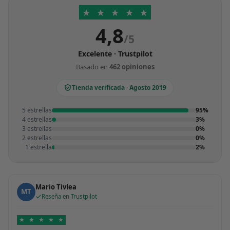
★
★
★
★
★
4,8
/5
Excelente · Trustpilot
Basado en
462 opiniones
Tienda verificada · Agosto 2019
5 estrellas
95%
4 estrellas
3%
3 estrellas
0%
2 estrellas
0%
1 estrella
2%
Mario Tivlea
MT
Reseña en Trustpilot
★
★
★
★
★