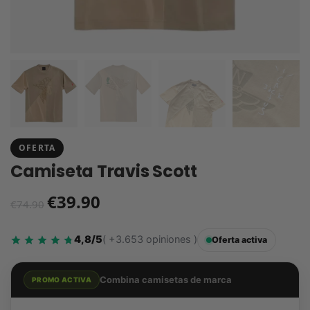
OFERTA
Camiseta Travis Scott
€
39.90
€
74.90
4,8/5
( +3.653 opiniones )
Oferta activa
Combina camisetas de marca
PROMO ACTIVA