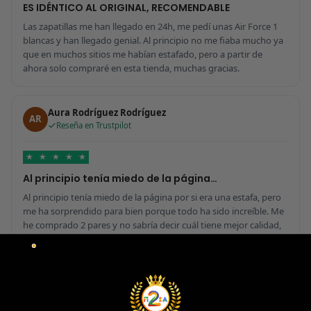
ES IDÉNTICO AL ORIGINAL, RECOMENDABLE
Las zapatillas me han llegado en 24h, me pedí unas Air Force 1
blancas y han llegado genial. Al principio no me fiaba mucho ya
que en muchos sitios me habían estafado, pero a partir de
ahora solo compraré en esta tienda, muchas gracias.
Aura Rodríguez Rodríguez
AR
Reseña en Trustpilot
★
★
★
★
★
Al principio tenía miedo de la página…
Al principio tenía miedo de la página por si era una estafa, pero
me ha sorprendido para bien porque todo ha sido increíble. Me
he comprado 2 pares y no sabría decir cuál tiene mejor calidad,
parecen de marcas verdaderas. Entrega súper rápida, embalaje
perfecto y con el detalle de los calcetines contentísima. Sin duda
volvería a comprar.