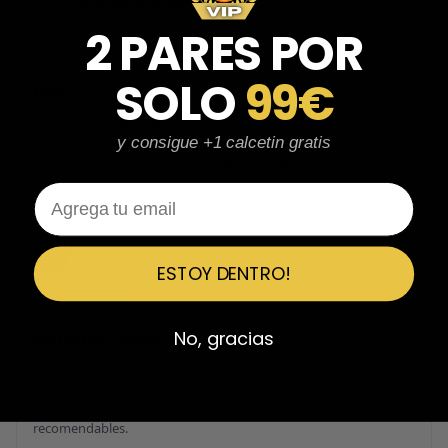
Fernando Aranda Morales
FA
Reseña en Trustpilot
2 PARES POR
★
★
★
★
★
SOLO
99€
ESPECTACULARES
Total control del pedido, te avisan si hay algún problema con el
modelo elegido, empaquetado perfecto con caja original y
y consigue +1 calcetin gratis
embolsado, zapas de altísima calidad y acabados top. Air Max y
Travis Scott espectaculares. Recomendable 100%.
Email
Javier Victorio
JV
Reseña en Trustpilot
ESTOY DENTRO!
★
★
★
★
★
No, gracias
Perfectos y súper serios y atentos
Perfectos y súper serios y atentos. He comprado 5 pares y el
último que acaba de llegar, unas Uptempo de tallaje especial
pagadas por adelantado. Súper confiables y totalmente
recomendables.