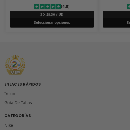
(4.8)
3 X 28.30 / UD
Seleccionar opciones
S
ENLACES RÁPIDOS
Inicio
Guía De Tallas
CATEGORÍAS
Nike