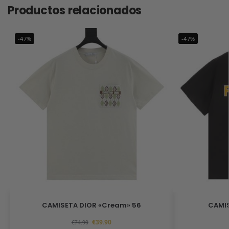
Productos relacionados
-47%
-47%
CAMISETA DIOR «Cream» 56
CAMIS
€
39.90
€
74.90