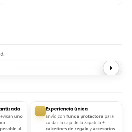
d.
Entrega confirmada
Entrega confirmada
antizada
Experiencia única
revisan
uno
Envío con
funda protectora
para
ara
cuidar la caja de la zapatilla +
mpecable
al
calcetines de regalo
y
accesorios