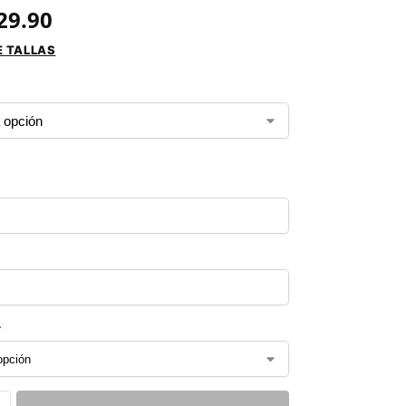
29.90
E TALLAS
*