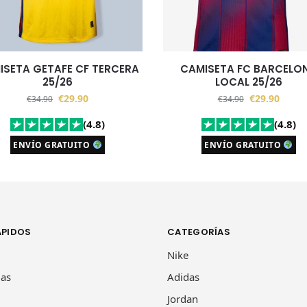
ISETA GETAFE CF TERCERA
CAMISETA FC BARCELO
25/26
LOCAL 25/26
€
29.90
€
29.90
€
34.90
€
34.90
(4.8)
(4.8)
ENVÍO GRATUITO
ENVÍO GRATUITO
ÁPIDOS
CATEGORÍAS
Nike
las
Adidas
Jordan