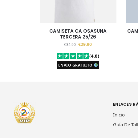
CAMISETA CA OSASUNA
CAM
TERCERA 25/26
€
29.90
€
34.90
(4.8)
ENVÍO GRATUITO
ENLACES R
Inicio
Guía De Tal