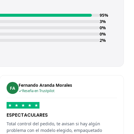
95%
3%
0%
0%
2%
Fernando Aranda Morales
FA
Reseña en Trustpilot
★
★
★
★
★
ESPECTACULARES
Total control del pedido, te avisan si hay algún
problema con el modelo elegido, empaquetado