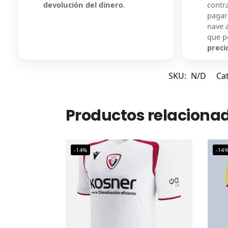
devolución del dinero
.
contr
pagar
nave a
que 
preci
SKU:
N/D
Ca
Productos relaciona
-14%
-14