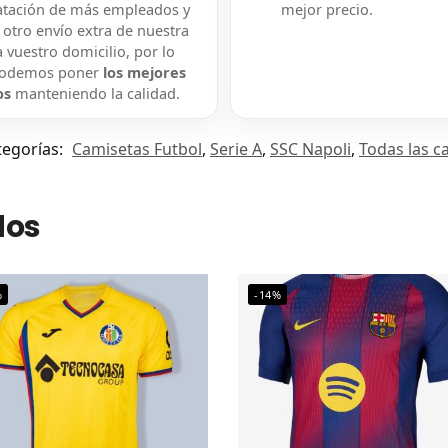
atación de más empleados y
mejor precio.
 otro envío extra de nuestra
 vuestro domicilio, por lo
podemos poner
los mejores
os
manteniendo la calidad.
tegorías:
Camisetas Futbol
,
Serie A
,
SSC Napoli
,
Todas las c
dos
%
-14%