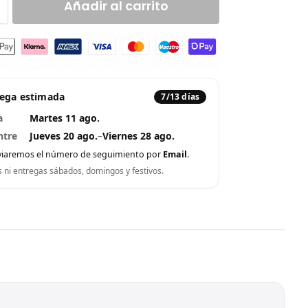
Añadir al carrito
rega estimada
7/13 días
a
Martes 11 ago.
ntre
Jueves 20 ago.
–
Viernes 28 ago.
viaremos el número de seguimiento por
Email
.
s ni entregas sábados, domingos y festivos.