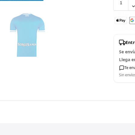
Ent
Se enví
Llega e
Te en
Sin envío