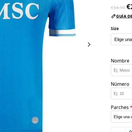
€
€
34.90
GUÍA D
Size
Nombre
Número
Parches