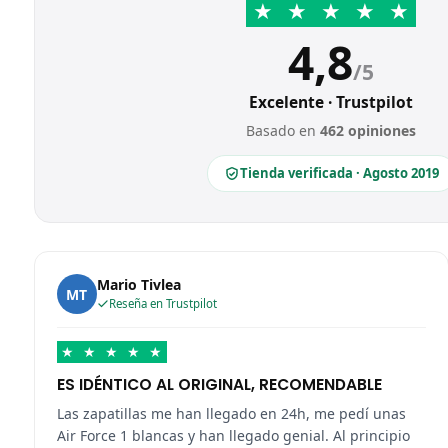
★
★
★
★
★
4,8
/5
Excelente · Trustpilot
Basado en
462 opiniones
Tienda verificada · Agosto 2019
Mario Tivlea
MT
Reseña en Trustpilot
★
★
★
★
★
ES IDÉNTICO AL ORIGINAL, RECOMENDABLE
Las zapatillas me han llegado en 24h, me pedí unas
Air Force 1 blancas y han llegado genial. Al principio