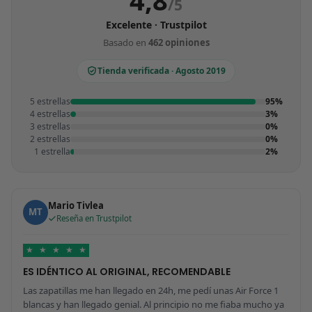
/5
Excelente · Trustpilot
Basado en
462 opiniones
Tienda verificada · Agosto 2019
5 estrellas
95%
4 estrellas
3%
3 estrellas
0%
2 estrellas
0%
1 estrella
2%
Mario Tivlea
MT
Reseña en Trustpilot
★
★
★
★
★
ES IDÉNTICO AL ORIGINAL, RECOMENDABLE
Las zapatillas me han llegado en 24h, me pedí unas Air Force 1
blancas y han llegado genial. Al principio no me fiaba mucho ya