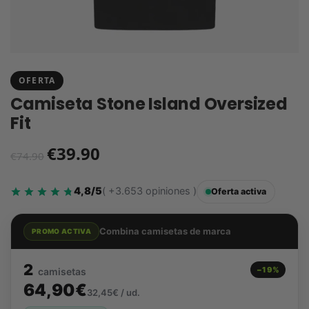
OFERTA
Camiseta Stone Island Oversized
Fit
€
39.90
€
74.90
4,8/5
( +3.653 opiniones )
Oferta activa
Combina camisetas de marca
PROMO ACTIVA
2
−19%
camisetas
64,90€
32,45€ / ud.