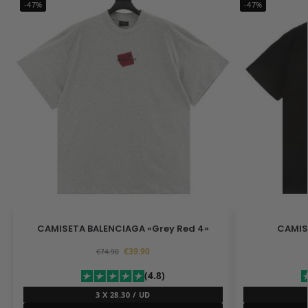
-47%
-47%
CAMISETA BALENCIAGA «Grey Red 4»
CAMIS
€
39.90
€
74.90
(4.8)
3 X 28.30 / UD