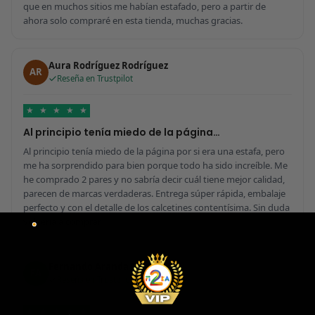
que en muchos sitios me habían estafado, pero a partir de
ahora solo compraré en esta tienda, muchas gracias.
Aura Rodríguez Rodríguez
AR
Reseña en Trustpilot
★
★
★
★
★
Al principio tenía miedo de la página…
Al principio tenía miedo de la página por si era una estafa, pero
me ha sorprendido para bien porque todo ha sido increíble. Me
he comprado 2 pares y no sabría decir cuál tiene mejor calidad,
parecen de marcas verdaderas. Entrega súper rápida, embalaje
perfecto y con el detalle de los calcetines contentísima. Sin duda
volvería a comprar.
Fernando Aranda Morales
FA
Reseña en Trustpilot
★
★
★
★
★