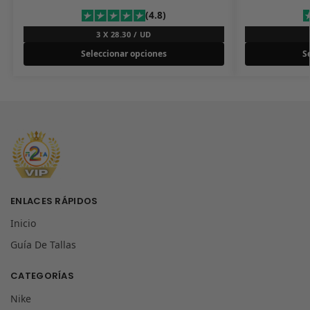
(4.8)
3 X 28.30 / UD
Seleccionar opciones
S
ENLACES RÁPIDOS
Inicio
Guía De Tallas
CATEGORÍAS
Nike