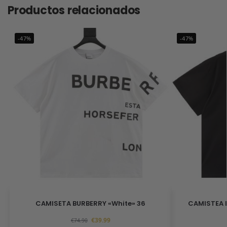
Productos relacionados
-47%
-47%
CAMISETA BURBERRY «White» 36
CAMISTEA B
€
39.99
€
74.90