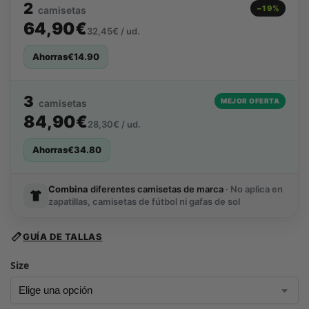
2
−19%
camisetas
64,90€
32,45€ / ud.
Ahorras
€
14.90
3
MEJOR OFERTA
camisetas
84,90€
28,30€ / ud.
Ahorras
€
34.80
Combina
diferentes camisetas de marca
· No aplica en
zapatillas, camisetas de fútbol ni gafas de sol
GUÍA DE TALLAS
Size