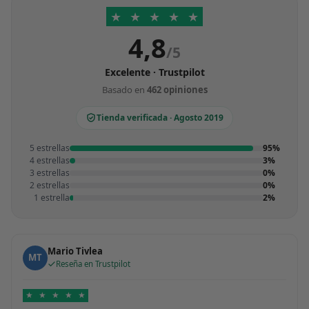
★
★
★
★
★
4,8
/5
Excelente · Trustpilot
Basado en
462 opiniones
Tienda verificada · Agosto 2019
5 estrellas
95%
4 estrellas
3%
3 estrellas
0%
2 estrellas
0%
1 estrella
2%
Mario Tivlea
MT
Reseña en Trustpilot
★
★
★
★
★