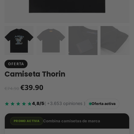
OFERTA
Camiseta Thorin
€
39.90
€
74.90
4,8/5
( +3.653 opiniones )
Oferta activa
Combina camisetas de marca
PROMO ACTIVA