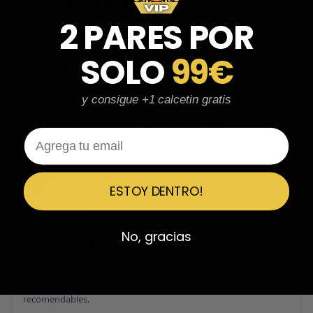
Fernando Aranda Morales
FA
Reseña en Trustpilot
2 PARES POR
★
★
★
★
★
SOLO
99€
ESPECTACULARES
Total control del pedido, te avisan si hay algún problema con el
modelo elegido, empaquetado perfecto con caja original y
y consigue +1 calcetin gratis
embolsado, zapas de altísima calidad y acabados top. Air Max y
Travis Scott espectaculares. Recomendable 100%.
Email
Javier Victorio
JV
Reseña en Trustpilot
ESTOY DENTRO!
★
★
★
★
★
No, gracias
Perfectos y súper serios y atentos
Perfectos y súper serios y atentos. He comprado 5 pares y el
último que acaba de llegar, unas Uptempo de tallaje especial
pagadas por adelantado. Súper confiables y totalmente
recomendables.