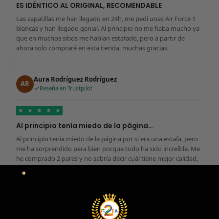
ES IDÉNTICO AL ORIGINAL, RECOMENDABLE
Las zapatillas me han llegado en 24h, me pedí unas Air Force 1
blancas y han llegado genial. Al principio no me fiaba mucho ya
que en muchos sitios me habían estafado, pero a partir de
ahora solo compraré en esta tienda, muchas gracias.
Aura Rodríguez Rodríguez
AR
Reseña en Trustpilot
★
★
★
★
★
Al principio tenía miedo de la página…
Al principio tenía miedo de la página por si era una estafa, pero
me ha sorprendido para bien porque todo ha sido increíble. Me
he comprado 2 pares y no sabría decir cuál tiene mejor calidad,
parecen de marcas verdaderas. Entrega súper rápida, embalaje
perfecto y con el detalle de los calcetines contentísima. Sin duda
volvería a comprar.