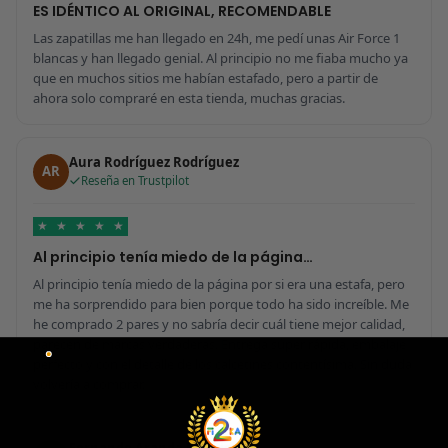
ES IDÉNTICO AL ORIGINAL, RECOMENDABLE
Las zapatillas me han llegado en 24h, me pedí unas Air Force 1
blancas y han llegado genial. Al principio no me fiaba mucho ya
que en muchos sitios me habían estafado, pero a partir de
ahora solo compraré en esta tienda, muchas gracias.
Aura Rodríguez Rodríguez
AR
Reseña en Trustpilot
★
★
★
★
★
Al principio tenía miedo de la página…
Al principio tenía miedo de la página por si era una estafa, pero
me ha sorprendido para bien porque todo ha sido increíble. Me
he comprado 2 pares y no sabría decir cuál tiene mejor calidad,
parecen de marcas verdaderas. Entrega súper rápida, embalaje
perfecto y con el detalle de los calcetines contentísima. Sin duda
volvería a comprar.