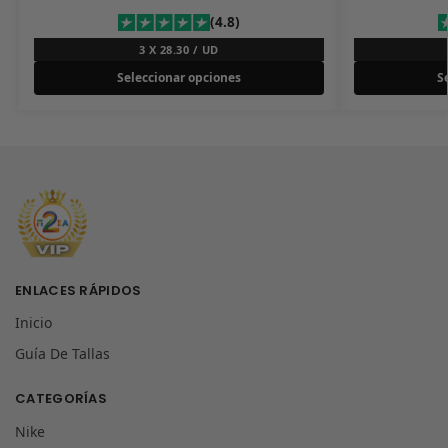
(4.8)
3 X 28.30 / UD
Seleccionar opciones
S
ENLACES RÁPIDOS
Inicio
Guía De Tallas
CATEGORÍAS
Nike