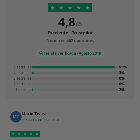
★
★
★
★
★
4,8
/5
Excelente · Trustpilot
Basado en
462 opiniones
Tienda verificada · Agosto 2019
5 estrellas
95%
4 estrellas
3%
3 estrellas
0%
2 estrellas
0%
1 estrella
2%
Mario Tivlea
MT
Reseña en Trustpilot
★
★
★
★
★