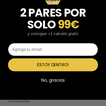
Fernando Aranda Morales
FA
Reseña en Trustpilot
2 PARES POR
★
★
★
★
★
SOLO
99€
ESPECTACULARES
Total control del pedido, te avisan si hay algún problema con el
modelo elegido, empaquetado perfecto con caja original y
y consigue +1 calcetin gratis
embolsado, zapas de altísima calidad y acabados top. Air Max y
Travis Scott espectaculares. Recomendable 100%.
Email
Javier Victorio
JV
Reseña en Trustpilot
ESTOY DENTRO!
★
★
★
★
★
No, gracias
Perfectos y súper serios y atentos
Perfectos y súper serios y atentos. He comprado 5 pares y el
último que acaba de llegar, unas Uptempo de tallaje especial
pagadas por adelantado. Súper confiables y totalmente
recomendables.