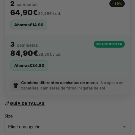
2
−19%
camisetas
64,90€
32,45€ / ud.
Ahorras
€
14.90
3
MEJOR OFERTA
camisetas
84,90€
28,30€ / ud.
Ahorras
€
34.80
Combina
diferentes camisetas de marca
· No aplica en
zapatillas, camisetas de fútbol ni gafas de sol
GUÍA DE TALLAS
Size