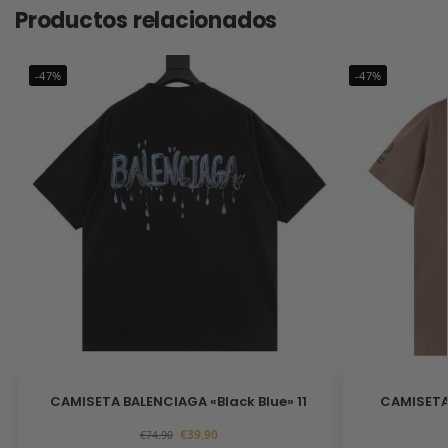
Productos relacionados
-47%
-47%
CAMISETA BALENCIAGA «Black Blue» 11
CAMISETA
€
39.90
€
74.90