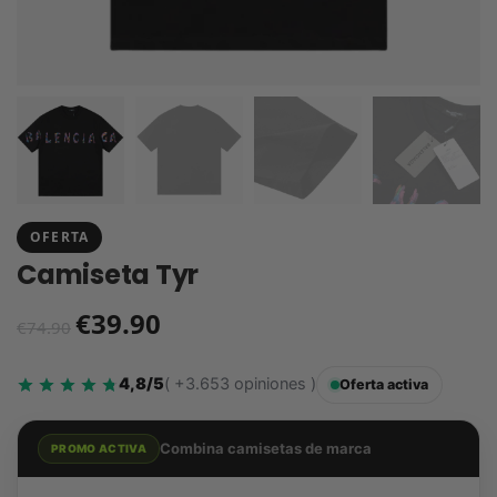
OFERTA
Camiseta Tyr
€
39.90
€
74.90
4,8/5
( +3.653 opiniones )
Oferta activa
Combina camisetas de marca
PROMO ACTIVA