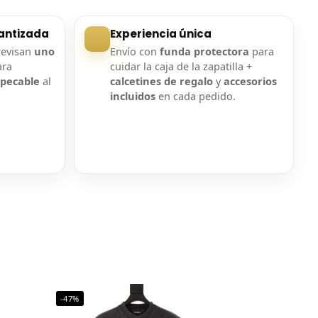
antizada
Experiencia única
revisan
uno
Envío con
funda protectora
para
ara
cuidar la caja de la zapatilla +
mpecable
al
calcetines de regalo
y
accesorios
incluidos
en cada pedido.
-47%