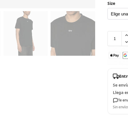
Size
Ent
Se enví
Llega e
Te en
Sin envío