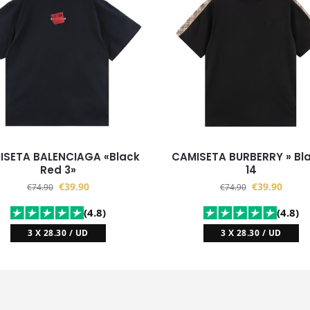
ISETA BALENCIAGA «Black
CAMISETA BURBERRY » Bl
Red 3»
14
€
39.90
€
39.90
€
74.90
€
74.90
(4.8)
(4.8)
3 X 28.30 / UD
3 X 28.30 / UD