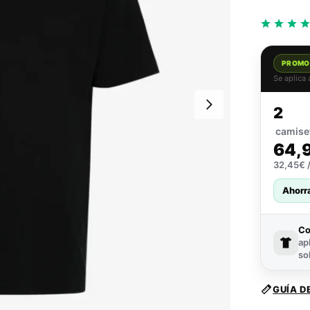
PROMO
Se aplica
2
camise
64,
32,45€ /
Ahorr
C
ap
so
GUÍA D