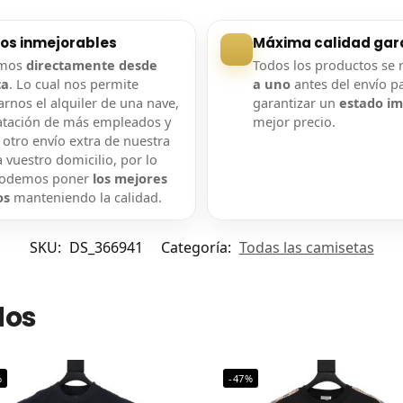
ios inmejorables
Máxima calidad gar
amos
directamente desde
Todos los productos se 
ca
. Lo cual nos permite
a uno
antes del envío p
rnos el alquiler de una nave,
garantizar un
estado i
atación de más empleados y
mejor precio.
 otro envío extra de nuestra
 vuestro domicilio, por lo
podemos poner
los mejores
os
manteniendo la calidad.
SKU:
DS_366941
Categoría:
Todas las camisetas
dos
%
-47%