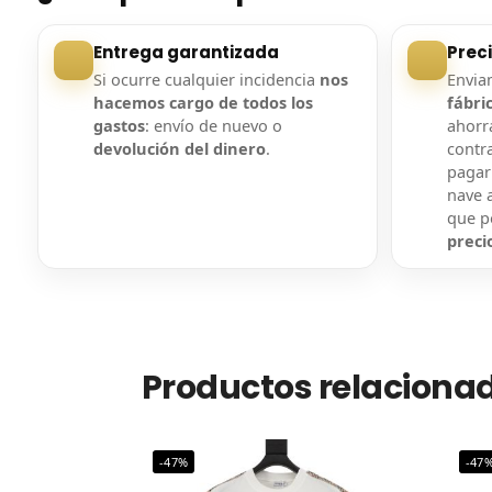
Entrega garantizada
Prec
Si ocurre cualquier incidencia
nos
Envi
hacemos cargo de todos los
fábri
gastos
: envío de nuevo o
ahorra
devolución del dinero
.
contr
pagar
nave a
que 
preci
Productos relaciona
-47%
-47