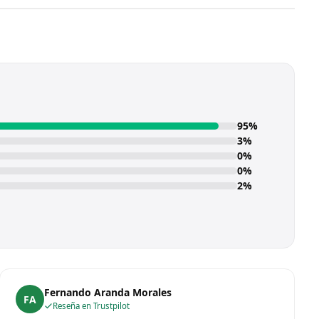
95%
3%
0%
0%
2%
Fernando Aranda Morales
FA
Reseña en Trustpilot