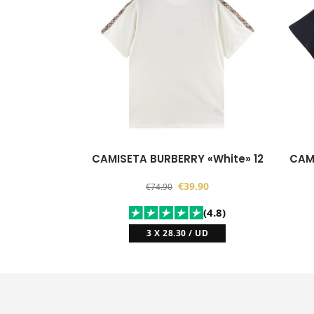
CAMISETA BURBERRY «White» 12
CAM
€
39.90
€
74.90
(4.8)
3 X 28.30 / UD