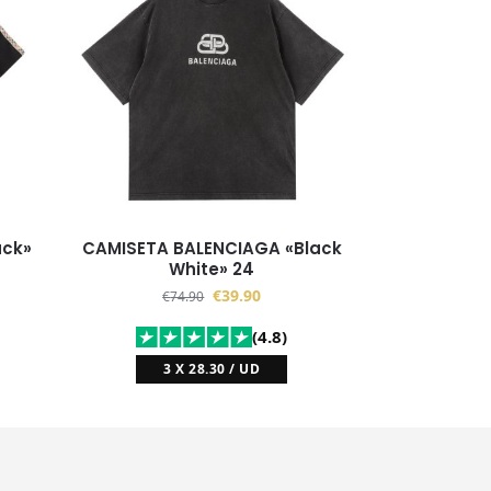
ack»
CAMISETA BALENCIAGA «Black
White» 24
€
39.90
€
74.90
(4.8)
3 X 28.30 / UD