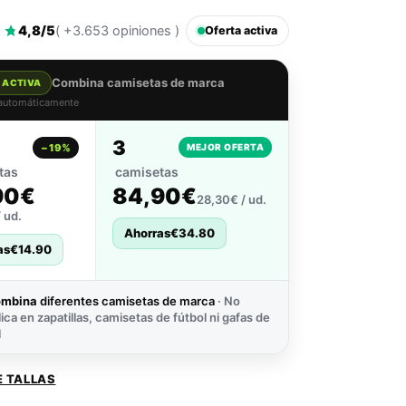
4,8/5
( +3.653 opiniones )
Oferta activa
Combina camisetas de marca
 ACTIVA
 automáticamente
3
−19%
MEJOR OFERTA
tas
camisetas
90€
84,90€
28,30€ / ud.
 ud.
Ahorras
€
34.80
as
€
14.90
ombina
diferentes camisetas de marca
· No
lica en zapatillas, camisetas de fútbol ni gafas de
l
E TALLAS