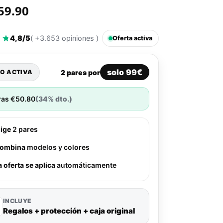
59.90
4,8/5
( +3.653 opiniones )
Oferta activa
solo 99€
2 pares por
O ACTIVA
ras
€
50.80
(34% dto.)
lige
2 pares
ombina
modelos y colores
a oferta se aplica
automáticamente
INCLUYE
Regalos + protección + caja original