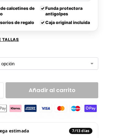
 de calcetines de
✓
Funda protectora
lo
antigolpes
sorios de regalo
✓
Caja original incluida
E TALLAS
Añadir al carrito
rega estimada
7/13 días