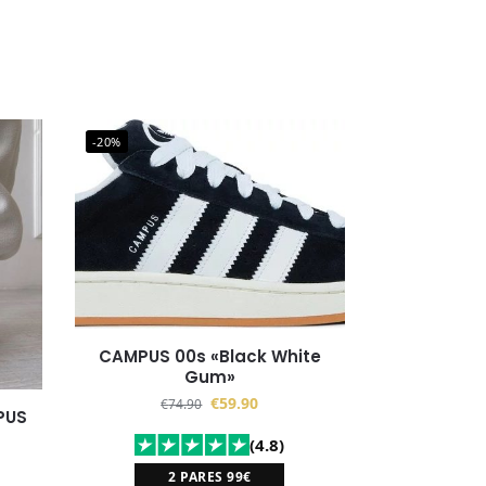
-20%
CAMPUS 00s «Black White
Gum»
€
59.90
€
74.90
PUS
(4.8)
2 PARES 99€