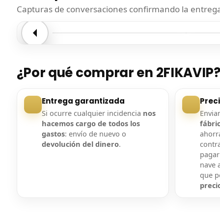
Capturas de conversaciones confirmando la entrega.
Entrega confirmada
Entre
¿Por qué comprar en 2FIKAVIP
Entrega garantizada
Prec
Si ocurre cualquier incidencia
nos
Envi
hacemos cargo de todos los
fábri
gastos
: envío de nuevo o
ahorra
devolución del dinero
.
contr
pagar
nave a
que 
preci