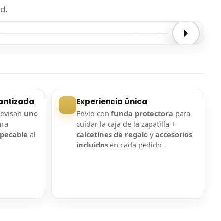
d.
Entrega confirmada
Entrega confirmada
antizada
Experiencia única
revisan
uno
Envío con
funda protectora
para
ara
cuidar la caja de la zapatilla +
mpecable
al
calcetines de regalo
y
accesorios
incluidos
en cada pedido.