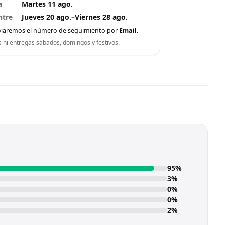
a
Martes 11 ago.
ntre
Jueves 20 ago.
–
Viernes 28 ago.
viaremos el número de seguimiento por
Email
.
s ni entregas sábados, domingos y festivos.
95%
3%
0%
0%
2%