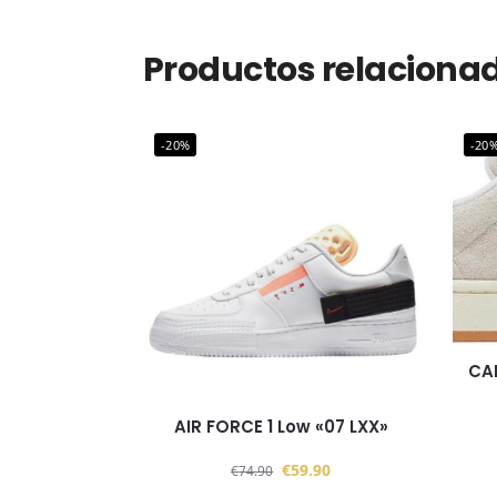
Productos relaciona
-20%
-20
CA
AIR FORCE 1 Low «07 LXX»
€
59.90
€
74.90