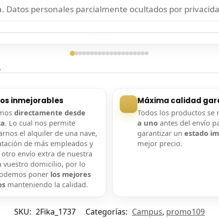
 Datos personales parcialmente ocultados por privacida
ga confirmada
Entrega confirmada
?
ios inmejorables
Máxima calidad gar
amos
directamente desde
Todos los productos se 
ca
. Lo cual nos permite
a uno
antes del envío p
rnos el alquiler de una nave,
garantizar un
estado i
atación de más empleados y
mejor precio.
 otro envío extra de nuestra
 vuestro domicilio, por lo
podemos poner
los mejores
os
manteniendo la calidad.
SKU:
2Fika_1737
Categorías:
Campus
,
promo109