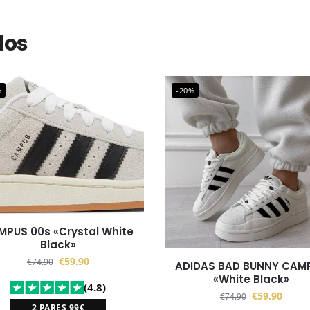
dos
%
-20%
MPUS 00s «Crystal White
Black»
€
59.90
€
74.90
ADIDAS BAD BUNNY CAM
«White Black»
(4.8)
€
59.90
€
74.90
2 PARES 99€