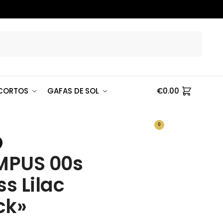
Buscar
CORTOS
GAFAS DE SOL
€
0.00
0
PUS 00s
ss Lilac
ck»