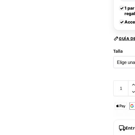
✓
1 par
rega
✓
Acce
GUÍA D
Talla
Ent