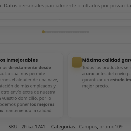
 Datos personales parcialmente ocultados por privacida
ga confirmada
Entrega confirmada
?
ios inmejorables
Máxima calidad gar
amos
directamente desde
Todos los productos se 
ca
. Lo cual nos permite
a uno
antes del envío p
rnos el alquiler de una nave,
garantizar un
estado i
atación de más empleados y
mejor precio.
 otro envío extra de nuestra
 vuestro domicilio, por lo
podemos poner
los mejores
os
manteniendo la calidad.
SKU:
2Fika_1741
Categorías:
Campus
,
promo109