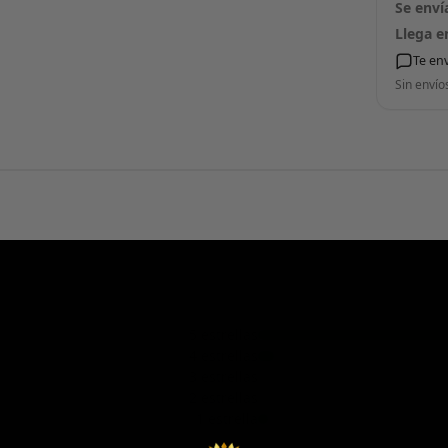
Se enví
Llega e
Te en
Sin envío
5 estrellas
4 estrellas
3 estrellas
2 estrellas
1 estrella