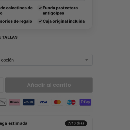
 de calcetines de
✓
Funda protectora
lo
antigolpes
sorios de regalo
✓
Caja original incluida
E TALLAS
Añadir al carrito
rega estimada
7/13 días