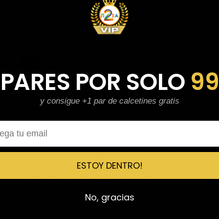
Aura Rodríguez Rodríguez
AR
Reseña en Trustpilot
 PARES POR SOLO
9
★
★
★
★
★
y consigue +1 par de calcetines gratis
Al principio tenía miedo de la página…
Al principio tenía miedo de la página por si era una
l
estafa, pero me ha sorprendido para bien porque
todo ha sido increíble. Me he comprado 2 pares y no
sabría decir cuál tiene mejor calidad, parecen de
ESTOY DENTRO!
marcas verdaderas. Entrega súper rápida, embalaje
perfecto y con el detalle de los calcetines
contentísima. Sin duda volvería a comprar.
No, gracias