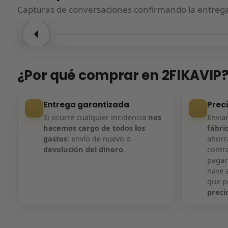
Capturas de conversaciones confirmando la entrega.
Entrega confirmada
Entre
¿Por qué comprar en 2FIKAVIP
Entrega garantizada
Prec
Si ocurre cualquier incidencia
nos
Envi
hacemos cargo de todos los
fábri
gastos
: envío de nuevo o
ahorra
devolución del dinero
.
contr
pagar
nave a
que 
preci