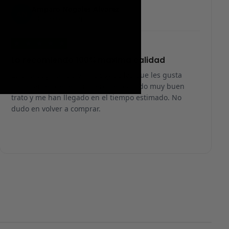
Amparo Nogales Alvarez
AN
Reseña en Trustpilot
★
★
★
★
★
Lo recomiendo 100% máxima calidad
Es una página fiable… no soy de las que les gusta
pagar antes de recibir, pero he recibido muy buen
trato y me han llegado en el tiempo estimado. No
dudo en volver a comprar.