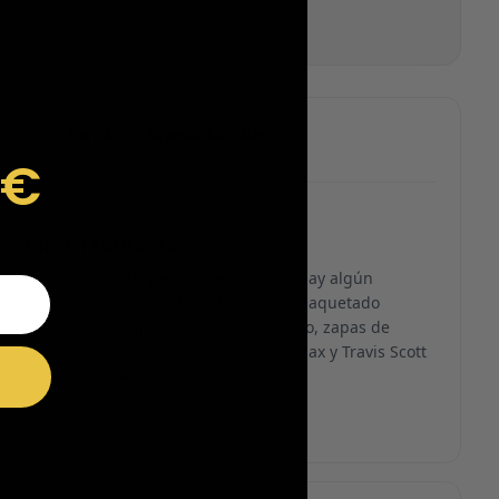
Fernando Aranda Morales
FA
Reseña en Trustpilot
9€
★
★
★
★
★
ESPECTACULARES
Total control del pedido, te avisan si hay algún
problema con el modelo elegido, empaquetado
perfecto con caja original y embolsado, zapas de
altísima calidad y acabados top. Air Max y Travis Scott
espectaculares. Recomendable 100%.