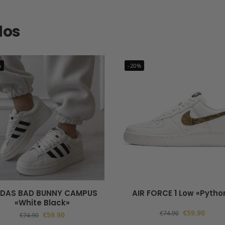
dos
%
-20%
IDAS BAD BUNNY CAMPUS
AIR FORCE 1 Low «Pytho
«White Black»
€
59.90
€
74.90
€
59.90
€
74.90