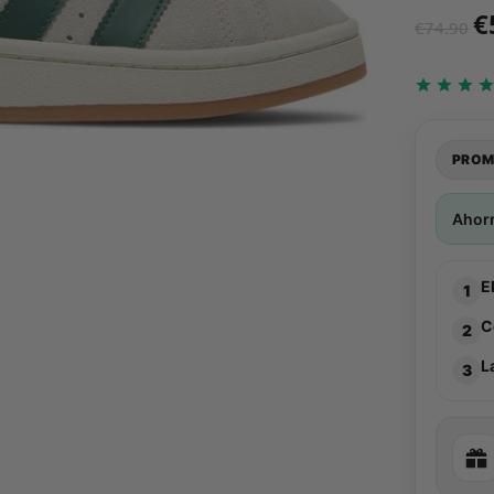
€
€
74.90
PROM
Ahor
E
1
C
2
L
3