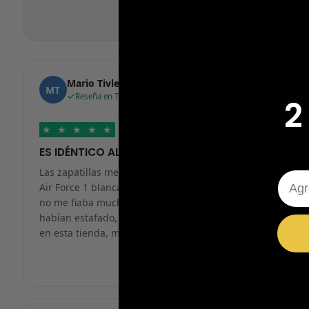
Tienda verificada · Agosto 2019
Mario Tivlea
MT
Reseña en Trustpilot
2
★
★
★
★
★
ES IDÉNTICO AL ORIGINAL, RECOMENDABLE
Las zapatillas me han llegado en 24h, me pedí unas
Emai
Air Force 1 blancas y han llegado genial. Al principio
no me fiaba mucho ya que en muchos sitios me
habían estafado, pero a partir de ahora solo compraré
en esta tienda, muchas gracias.