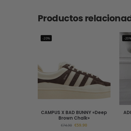
Productos relaciona
-20%
-20
CAMPUS X BAD BUNNY «Deep
AD
Brown Chalk»
€
59.90
€
74.90