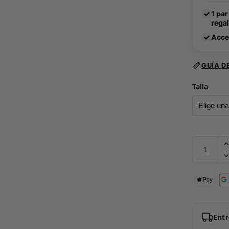
✓
1 par
rega
✓
Acce
GUÍA D
Talla
Ent