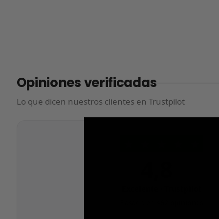
Opiniones verificadas
Lo que dicen nuestros clientes en Trustpilot
★
★
★
★
★
4,8
/5
Excelente · Trustpilot
Basado en
462 opiniones