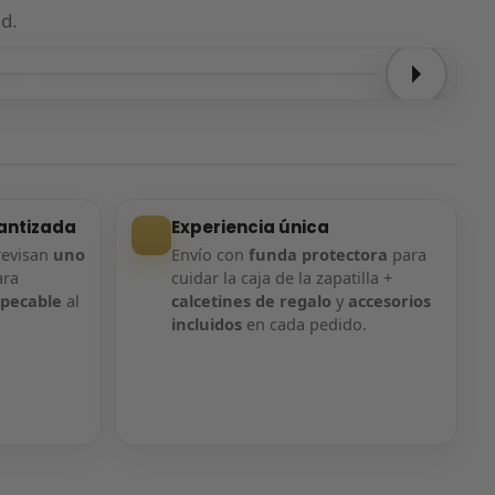
d.
Entrega confirmada
Entrega confirmada
antizada
Experiencia única
revisan
uno
Envío con
funda protectora
para
ara
cuidar la caja de la zapatilla +
mpecable
al
calcetines de regalo
y
accesorios
incluidos
en cada pedido.