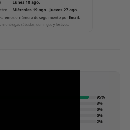
a
Lunes 10 ago.
ntre
Miércoles 19 ago.
–
Jueves 27 ago.
viaremos el número de seguimiento por
Email
.
s ni entregas sábados, domingos y festivos.
95%
3%
0%
0%
2%