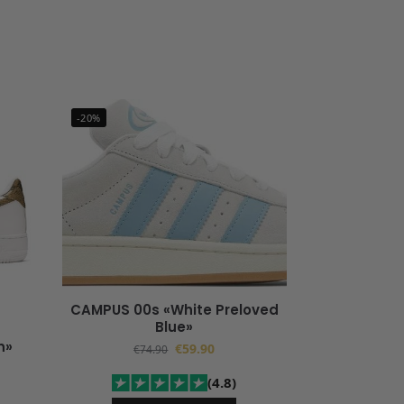
-20%
CAMPUS 00s «White Preloved
Blue»
n»
€
59.90
€
74.90
(4.8)