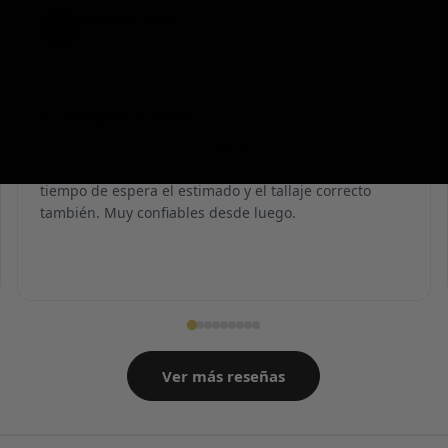
Emiliano Vega
EV
Reseña en Trustpilot
★
★
★
★
★
Confiables al 100%
Calidad brutal, zapatillas impolutas sin ningún
rasguño, la caja nítida y con calcetines de regalo. El
tiempo de espera el estimado y el tallaje correcto
también. Muy confiables desde luego.
Ver más reseñas