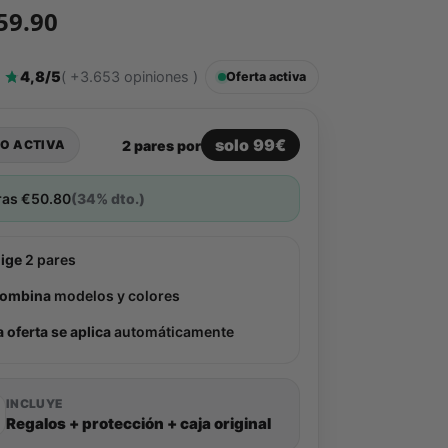
59.90
4,8/5
( +3.653 opiniones )
Oferta activa
solo 99€
2 pares por
O ACTIVA
ras
€
50.80
(34% dto.)
lige
2 pares
ombina
modelos y colores
a oferta se aplica
automáticamente
INCLUYE
Regalos + protección + caja original