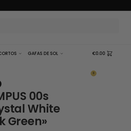
Buscar
CORTOS
GAFAS DE SOL
€
0.00
0
PUS 00s
ystal White
k Green»