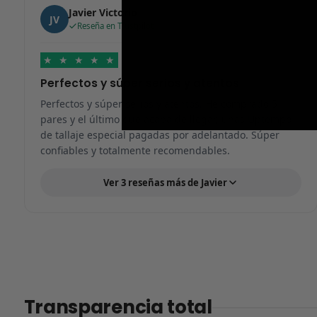
Javier Victorio
JV
Reseña en Trustpilot
★
★
★
★
★
Perfectos y súper serios y atentos
Perfectos y súper serios y atentos. He comprado 5
pares y el último que acaba de llegar, unas Uptempo
de tallaje especial pagadas por adelantado. Súper
confiables y totalmente recomendables.
Ver 3 reseñas más de Javier
Transparencia total