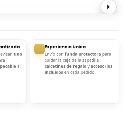
Entrega confirmada
Entrega confirmada
antizada
Experiencia única
revisan
uno
Envío con
funda protectora
para
ara
cuidar la caja de la zapatilla +
mpecable
al
calcetines de regalo
y
accesorios
incluidos
en cada pedido.