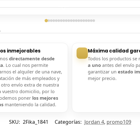
ga confirmada
Entrega confirmada
?
ios inmejorables
Máxima calidad gar
amos
directamente desde
Todos los productos se 
ca
. Lo cual nos permite
a uno
antes del envío p
rnos el alquiler de una nave,
garantizar un
estado i
atación de más empleados y
mejor precio.
 otro envío extra de nuestra
 vuestro domicilio, por lo
podemos poner
los mejores
os
manteniendo la calidad.
SKU:
2Fika_1841
Categorías:
Jordan 4
,
promo109