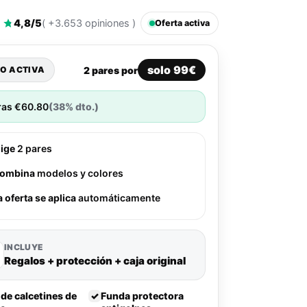
4,8/5
( +3.653 opiniones )
Oferta activa
solo 99€
2 pares por
O ACTIVA
ras
€
60.80
(38% dto.)
lige
2 pares
ombina
modelos y colores
a oferta se aplica
automáticamente
INCLUYE
Regalos + protección + caja original
 de calcetines de
✓
Funda protectora