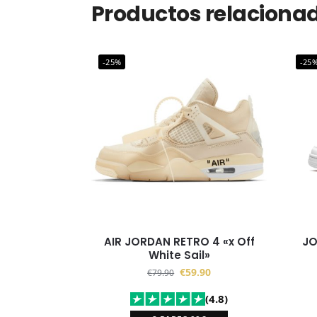
Productos relaciona
-25%
-25
AIR JORDAN RETRO 4 «x Off
JORDAN 
White Sail»
€
59.90
€
79.90
(4.8)