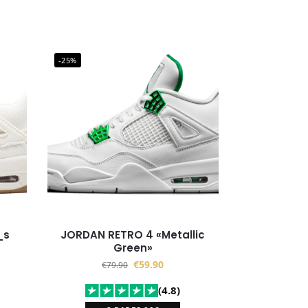
-25%
JORDAN RETRO 4 «Metallic
Green»
€
59.90
€
79.90
(4.8)