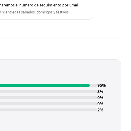
viaremos el número de seguimiento por
Email
.
s ni entregas sábados, domingos y festivos.
95%
3%
0%
0%
2%