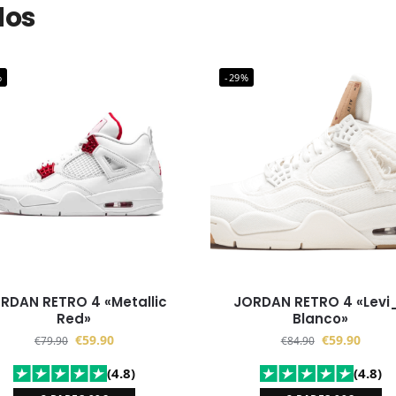
dos
%
-29%
RETRO 4 «Metallic
JORDAN RETRO 4 «Levi_s
Red»
Blanco»
€
59.90
€
59.90
€
79.90
€
84.90
(4.8)
(4.8)