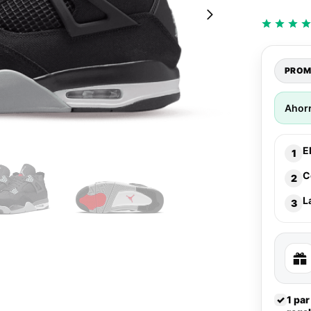
PROM
Ahor
E
1
C
2
L
3
✓
1 par