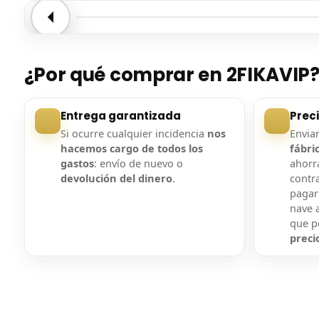
Entrega confirmada
Entre
¿Por qué comprar en 2FIKAVIP
Entrega garantizada
Prec
Si ocurre cualquier incidencia
nos
Envi
hacemos cargo de todos los
fábri
gastos
: envío de nuevo o
ahorra
devolución del dinero
.
contr
pagar
nave a
que 
preci