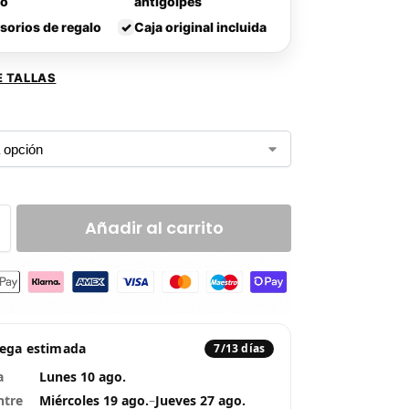
lo
antigolpes
sorios de regalo
✓
Caja original incluida
E TALLAS
Añadir al carrito
rega estimada
7/13 días
a
Lunes 10 ago.
ntre
Miércoles 19 ago.
–
Jueves 27 ago.