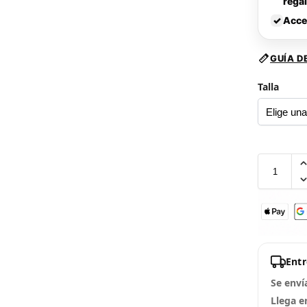
rega
✓
Acce
GUÍA D
Talla
Ent
Se enví
Llega e