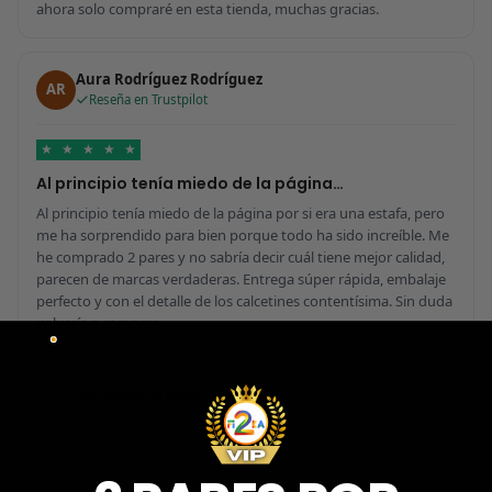
ahora solo compraré en esta tienda, muchas gracias.
Aura Rodríguez Rodríguez
AR
Reseña en Trustpilot
★
★
★
★
★
Al principio tenía miedo de la página…
Al principio tenía miedo de la página por si era una estafa, pero
me ha sorprendido para bien porque todo ha sido increíble. Me
he comprado 2 pares y no sabría decir cuál tiene mejor calidad,
parecen de marcas verdaderas. Entrega súper rápida, embalaje
perfecto y con el detalle de los calcetines contentísima. Sin duda
volvería a comprar.
Fernando Aranda Morales
FA
Reseña en Trustpilot
★
★
★
★
★