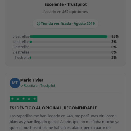
Excelente · Trustpilot
Basado en
462 opiniones
Tienda verificada · Agosto 2019
5 estrellas
95%
4 estrellas
3%
3 estrellas
0%
2 estrellas
0%
1 estrella
2%
Mario Tivlea
MT
Reseña en Trustpilot
★
★
★
★
★
ES IDÉNTICO AL ORIGINAL, RECOMENDABLE
Las zapatillas me han llegado en 24h, me pedí unas Air Force 1
blancas y han llegado genial. Al principio no me fiaba mucho ya
que en muchos sitios me habían estafado, pero a partir de