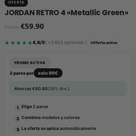
OFERTA
JORDAN RETRO 4 «Metallic Green»
€
59.90
€
79.90
4,8/5
( +3.653 opiniones )
Oferta activa
PROMO ACTIVA
solo 99€
2 pares por
Ahorras
€
60.80
(38% dto.)
Elige
2 pares
1
Combina
modelos y colores
2
La oferta se aplica
automáticamente
3