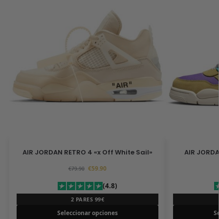
AIR JORDAN RETRO 4 «x Off White Sail»
AIR JORDA
€
59.90
€
79.90
(4.8)
2 PARES 99€
Seleccionar opciones
S