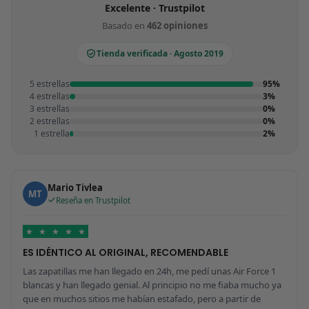
Excelente · Trustpilot
Basado en
462 opiniones
Tienda verificada · Agosto 2019
5 estrellas
95%
4 estrellas
3%
3 estrellas
0%
2 estrellas
0%
1 estrella
2%
Mario Tivlea
MT
Reseña en Trustpilot
★
★
★
★
★
ES IDÉNTICO AL ORIGINAL, RECOMENDABLE
Las zapatillas me han llegado en 24h, me pedí unas Air Force 1
blancas y han llegado genial. Al principio no me fiaba mucho ya
que en muchos sitios me habían estafado, pero a partir de