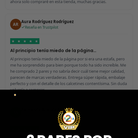
ahora solo compraré en esta tienda, muchas gracias.
Aura Rodríguez Rodríguez
AR
Reseña en Trustpilot
★
★
★
★
★
Al principio tenía miedo de la página…
Al principio tenía miedo de la página por si era una estafa, pero
me ha sorprendido para bien porque todo ha sido increíble. Me
he comprado 2 pares y no sabría decir cuál tiene mejor calidad,
parecen de marcas verdaderas. Entrega súper rápida, embalaje
perfecto y con el detalle de los calcetines contentísima. Sin duda
volvería a comprar.
Fernando Aranda Morales
FA
Reseña en Trustpilot
★
★
★
★
★