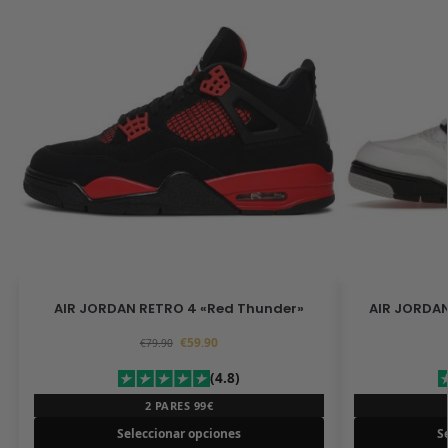
AIR JORDAN RETRO 4 «Red Thunder»
AIR JORDAN
€
59.90
€
79.90
(4.8)
2 PARES 99€
Seleccionar opciones
S