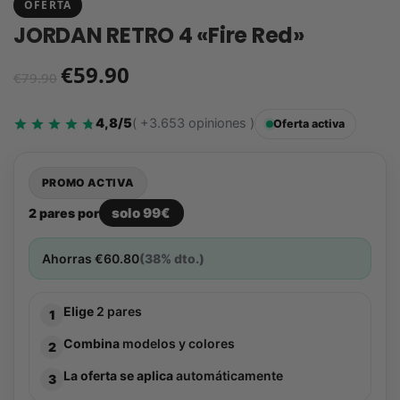
OFERTA
JORDAN RETRO 4 «Fire Red»
€
59.90
€
79.90
4,8/5
( +3.653 opiniones )
Oferta activa
PROMO ACTIVA
solo 99€
2 pares por
Ahorras
€
60.80
(38% dto.)
Elige
2 pares
1
Combina
modelos y colores
2
La oferta se aplica
automáticamente
3