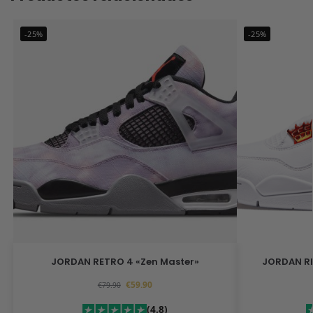
-25%
-25%
JORDAN RETRO 4 «Zen Master»
JO
€
59.90
€
79.90
(4.8)