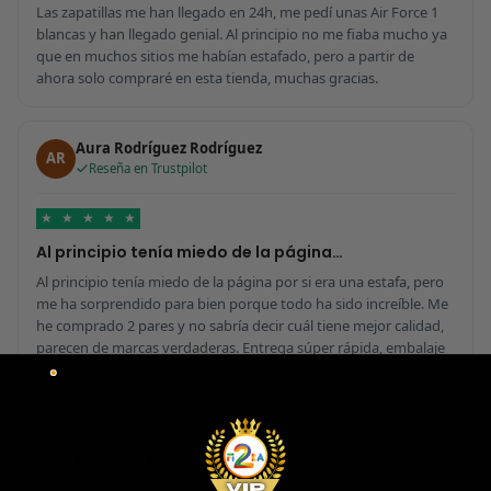
Las zapatillas me han llegado en 24h, me pedí unas Air Force 1
blancas y han llegado genial. Al principio no me fiaba mucho ya
que en muchos sitios me habían estafado, pero a partir de
ahora solo compraré en esta tienda, muchas gracias.
Aura Rodríguez Rodríguez
AR
Reseña en Trustpilot
★
★
★
★
★
Al principio tenía miedo de la página…
Al principio tenía miedo de la página por si era una estafa, pero
me ha sorprendido para bien porque todo ha sido increíble. Me
he comprado 2 pares y no sabría decir cuál tiene mejor calidad,
parecen de marcas verdaderas. Entrega súper rápida, embalaje
perfecto y con el detalle de los calcetines contentísima. Sin duda
volvería a comprar.
Fernando Aranda Morales
FA
Reseña en Trustpilot