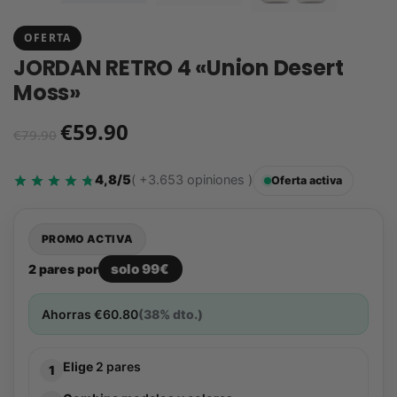
OFERTA
JORDAN RETRO 4 «Union Desert
Moss»
€
59.90
€
79.90
4,8/5
( +3.653 opiniones )
Oferta activa
PROMO ACTIVA
solo 99€
2 pares por
Ahorras
€
60.80
(38% dto.)
Elige
2 pares
1