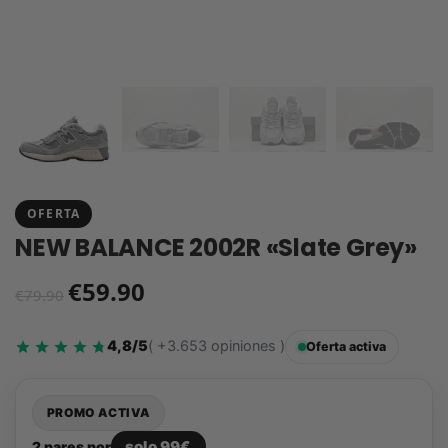
OFERTA
NEW BALANCE 2002R «Slate Grey»
€
59.90
€
79.90
4,8/5
( +3.653 opiniones )
Oferta activa
PROMO ACTIVA
solo 99€
2 pares por