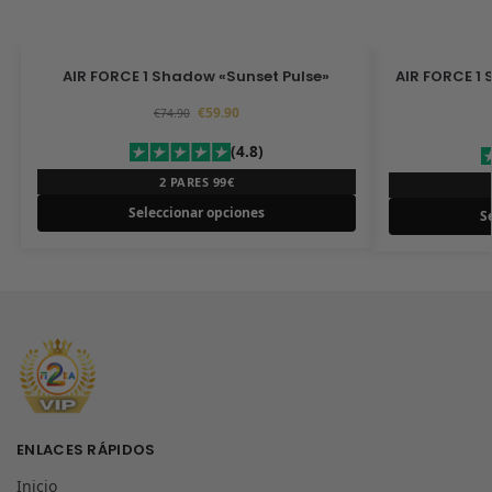
AIR FORCE 1 Shadow «Sunset Pulse»
AIR FORCE 1 
€
59.90
€
74.90
(4.8)
2 PARES 99€
Seleccionar opciones
S
ENLACES RÁPIDOS
Inicio