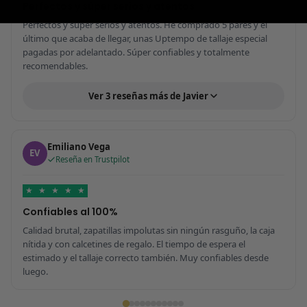
Perfectos y súper serios y atentos
Perfectos y súper serios y atentos. He comprado 5 pares y el
último que acaba de llegar, unas Uptempo de tallaje especial
pagadas por adelantado. Súper confiables y totalmente
recomendables.
Ver 3 reseñas más de Javier
Emiliano Vega
EV
Reseña en Trustpilot
★
★
★
★
★
Confiables al 100%
Calidad brutal, zapatillas impolutas sin ningún rasguño, la caja
nítida y con calcetines de regalo. El tiempo de espera el
estimado y el tallaje correcto también. Muy confiables desde
luego.