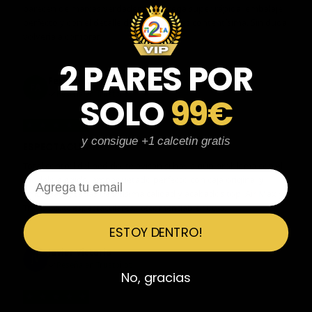
parecen de marcas verdaderas. Entrega súper rápida, embalaje
perfecto y con el detalle de los calcetines contentísima. Sin duda
volvería a comprar.
2 PARES POR
Fernando Aranda Morales
FA
Reseña en Trustpilot
SOLO
99€
★
★
★
★
★
y consigue +1 calcetin gratis
ESPECTACULARES
Total control del pedido, te avisan si hay algún problema con el
Email
modelo elegido, empaquetado perfecto con caja original y
embolsado, zapas de altísima calidad y acabados top. Air Max y
Travis Scott espectaculares. Recomendable 100%.
ESTOY DENTRO!
Javier Victorio
JV
Reseña en Trustpilot
No, gracias
★
★
★
★
★