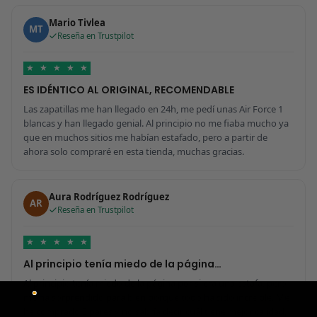
Mario Tivlea
MT
Reseña en Trustpilot
★
★
★
★
★
ES IDÉNTICO AL ORIGINAL, RECOMENDABLE
Las zapatillas me han llegado en 24h, me pedí unas Air Force 1
blancas y han llegado genial. Al principio no me fiaba mucho ya
que en muchos sitios me habían estafado, pero a partir de
ahora solo compraré en esta tienda, muchas gracias.
Aura Rodríguez Rodríguez
AR
Reseña en Trustpilot
★
★
★
★
★
Al principio tenía miedo de la página…
Al principio tenía miedo de la página por si era una estafa, pero
me ha sorprendido para bien porque todo ha sido increíble. Me
he comprado 2 pares y no sabría decir cuál tiene mejor calidad,